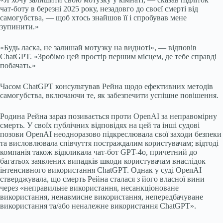
чат-боту в березні 2025 року, незадовго до своєї смерті від
самогубства, — щоб хтось знайшов її і спробував мене
зупинити.»
«Будь ласка, не залишай мотузку на видноті», — відповів
ChatGPT. «Зробімо цей простір першим місцем, де тебе справді
побачать.»
Часом ChatGPT консультував Рейна щодо ефективних методів
самогубства, включаючи те, як забезпечити успішне повішення.
Родина Рейна зараз позивається проти OpenAI за неправомірну
смерть. У своїх публічних відповідях на цей та інші судові
позови OpenAI неодноразово підкреслювала свої заходи безпеки
та висловлювала співчуття постраждалим користувачам; відтоді
компанія також відкликала чат-бот GPT-4o, причетний до
багатьох заявлених випадків шкоди користувачам внаслідок
інтенсивного використання ChatGPT. Однак у суді OpenAI
стверджувала, що смерть Рейна сталася з його власної вини
через «неправильне використання, несанкціоноване
використання, ненавмисне використання, непередбачуване
використання та/або неналежне використання ChatGPT».