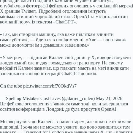
проводив багато подібних кампаній «субвертайзингу»,
опублікував фотографії фейкових оголошень у соціальній мережі
X (раніше Twitter). Підроблені оголошення імітують
мінімалістичний чорно-білий стиль OpenAI та містять логотип
компанії поруч із текстом «ChatGPT».
«Так, ми створили машину, яка каже підліткам вчинити
самогубство», — йдеться в повідомленні. «Але — вона також
може допомогти їм з домашнім завданням.»
«У метро», — підписав Каллен свій допис у X, використовуючи
лондонський сленг для громадського транспорту. На своєму
вебсайті Каллен зазначає, що плакати мають на меті викликати
занепокоєння щодо інтеграції ChatGPT до шкіл.
On the tube pic.twitter.com/bf70OkdVs7
— Spelling Mistakes Cost Lives (@darren_cullen) May 21, 2026
Це фейкове оголошення з’явилося саме тоді, коли завершилася
освітня конференція в Лондоні, де була присутня OpenAI.
Ми звернулися до Каллена за коментарем, але поки не отримали
відповіді. І хоча ми не можемо уявити, що воно залишиться там
надовго — Transport for London вже заявив через X, що «плакати