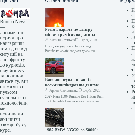
Про сайт
Останні новини
Інформ
К
С
П
Bomba News
К
—
Росія вдарила по центру
и
динамічний
міста: тримісячна дитина
З
портал про
серед поранених
Кирило Стецьків
Сер 9, 2026
і
найгарячіші
Наслідки удару по Павлограду
П
теми дня: від
Російська армія завдала удару по
а
ситуації на
Павлограду на Дніпропетровщині.
к
лінії фронту
Внаслідок атаки постраждали
н
до курйозів,
дев’ятеро людей, серед яких четверо…
ті
шоу-бізнесу
У
та новинок
Ram анонсував пікап із
в
автосвіту. Ми
восьмициліндровим двигуном
т
стежимо за
за шестизначну суму
Артем Самсоненко
Сер 9, 2026
Р
пульсом
2027 Ram 1500 Rumble Bee Пікап Ram
й
суспільства і
1500 Rumble Bee, який виходить на
п
технологічни
ринок, що голова ради дилерів
а
ми
Stellantis називає…
новинками,
аби читач
завжди був у
курсі
1985 BMW 635CSi за $8000: