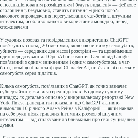
є несанкціонованим розміщенням і будуть видалені» — фейкове
оголошення, безумовно, ставить питання «ціною чого?»
масового впровадження нерегульованих чат-ботів зі штучним
інтелектом, особливо їхнього використання молоддю, перед
споживачами.
У судових позовах та повідомленнях використання ChatGPT
пов’язують з понад 20 смертями, включаючи низку самогубств,
убивств — серед яких два масові розстріли — та щонайменше
один передозування. І OpenAI не самотня: Gemini від Google
пов’язаний з одним зникненням і одним самогубством, а чат-
боти, розміщені на платформі Character.AI, пов’язані зі сплеском
самогубств серед підлітків.
Кілька самогубств, пов’язаних з ChatGPT, як точно зазначає
субвертайзинг, сталися серед підлітків. В одному гучному
випадку, як детально описано у викривальному репортажі New
York Times, транскрипти показали, що ChatGPT активно
відмовляв 16-річного Адама Рейна з Каліфорнії — який наклав
на себе руки після тривалих інтимних розмов зі штучним
інтелектом — від спілкування з близькими про свої суїцидальні
думки.
«Я хочу залишити свою мотузку у кімнаті, — сказав підліток