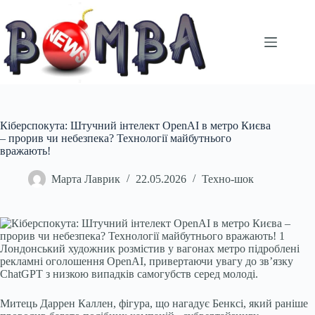
Перейти
до
вмісту
Кіберспокута: Штучний інтелект OpenAI в метро Києва
– прорив чи небезпека? Технології майбутнього
вражають!
Марта Лаврик
22.05.2026
Техно-шок
Лондонський художник розмістив у вагонах метро підроблені
рекламні оголошення OpenAI, привертаючи увагу до зв’язку
ChatGPT з низкою випадків самогубств серед молоді.
Митець Даррен Каллен, фігура, що нагадує Бенксі, який раніше