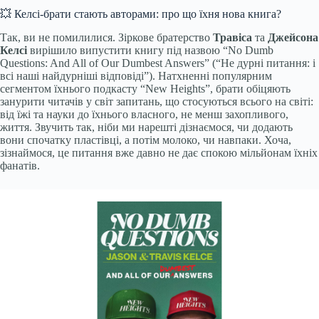
💥 Келсі-брати стають авторами: про що їхня нова книга?
Так, ви не помилилися. Зіркове братерство
Травіса
та
Джейсона
Келсі
вирішило випустити книгу під назвою “No Dumb
Questions: And All of Our Dumbest Answers” (“Не дурні питання: і
всі наші найдурніші відповіді”). Натхненні популярним
сегментом їхнього подкасту “New Heights”, брати обіцяють
занурити читачів у світ запитань, що стосуються всього на світі:
від їжі та науки до їхнього власного, не менш захопливого,
життя. Звучить так, ніби ми нарешті дізнаємося, чи додають
вони спочатку пластівці, а потім молоко, чи навпаки. Хоча,
зізнаймося, це питання вже давно не дає спокою мільйонам їхніх
фанатів.