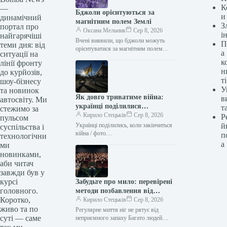
К
—
Бджоли орієнтуються за
и
динамічний
магнітним полем Землі
З
портал про
Оксана Мельник
Сер 8, 2026
і
найгарячіші
Вчені виявили, що бджоли можуть
П
теми дня: від
орієнтуватися за магнітним полем
а
ситуації на
Землі, доповнюючи свої звичні методи
к
лінії фронту
навігації. Це відкриття стало
н
до курйозів,
результатом багаторічних…
ті
шоу-бізнесу
У
та новинок
Як довго триватиме війна:
в
автосвіту. Ми
українці поділилися
т
стежимо за
прогнозами
Кирило Стецьків
Сер 8, 2026
Р
пульсом
Українці поділились, коли закінчиться
й
суспільства і
війна / фото
п
технологічни
facebook.com/olenazelenska.official
а
ми
Менш ніж чверть українців вважають,
новинками,
що війна з Росією може завершитись
аби читач
цього…
завжди був у
курсі
Забудьте про мило: перевірені
головного.
методи позбавлення від
Коротко,
запаху ніг
Кирило Стецьків
Сер 8, 2026
живо та по
Регулярне миття ніг не рятує від
суті — саме
неприємного запаху Багато людей
соромляться проблеми неприємного