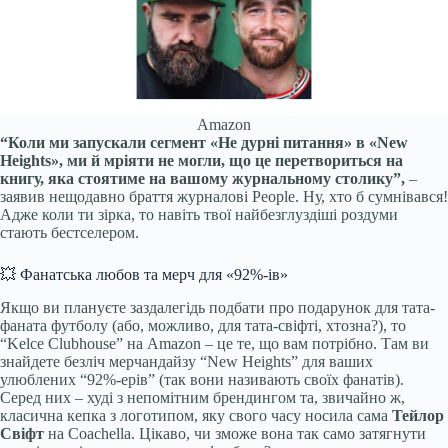
Amazon
“Коли ми запускали сегмент «Не дурні питання» в «New
Heights», ми й мріяти не могли, що це перетвориться на
книгу, яка стоятиме на вашому журнальному столику”,
–
заявив нещодавно браття журналові People. Ну, хто б сумнівався!
Адже коли ти зірка, то навіть твої найбезглуздіші роздуми
стають бестселером.
💥 Фанатська любов та мерч для «92%-ів»
Якщо ви плануєте заздалегідь подбати про подарунок для тата-
фаната футболу (або, можливо, для тата-свіфті, хтозна?), то
“Kelce Clubhouse” на Amazon – це те, що вам потрібно. Там ви
знайдете безліч мерчандайзу “New Heights” для ваших
улюблених “92%-ерів” (так вони називають своїх фанатів).
Серед них – худі з непомітним брендингом та, звичайно ж,
класична кепка з логотипом, яку свого часу носила сама
Тейлор
Свіфт
на Coachella. Цікаво, чи зможе вона так само затягнути