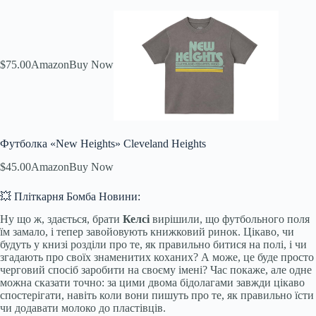
$75.00
Amazon
Buy Now
Футболка «New Heights» Cleveland Heights
$45.00
Amazon
Buy Now
💥 Пліткарня Бомба Новини:
Ну що ж, здається, брати
Келсі
вирішили, що футбольного поля
їм замало, і тепер завойовують книжковий ринок. Цікаво, чи
будуть у книзі розділи про те, як правильно битися на полі, і чи
згадають про своїх знаменитих коханих? А може, це буде просто
черговий спосіб заробити на своєму імені? Час покаже, але одне
можна сказати точно: за цими двома бідолагами завжди цікаво
спостерігати, навіть коли вони пишуть про те, як правильно їсти
чи додавати молоко до пластівців.