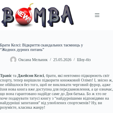
Перейти
до
вмісту
Брати Келсі: Відкриття скандальних таємниць у
“Жодних дурних питань”
Оксана Мельник
25.05.2026
Шоу-біз
Травіс
та
Джейсон Келсі
, брати, які невтомно підкорюють світ
спорту, тепер вирішили підкорити книжковий Олімп! І, звісно ж,
не обійшлося без того, щоб не викликати черговий фурор, адже
їхня нова книга вже доступна для передзамовлення, а це означає,
що вона гарантовано надійде саме до Дня батька. Бо ж хто не
хоче подарувати татусі книгу з “найдурнішими відповідями на
найдурніші запитання” від улюблених спортсменів? Ну, ви
розумієте, класика жанру!