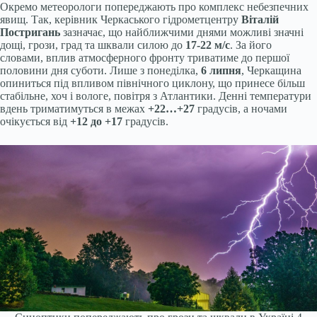
Окремо метеорологи попереджають про комплекс небезпечних
явищ. Так, керівник Черкаського гідрометцентру
Віталій
Постригань
зазначає, що найближчими днями можливі значні
дощі, грози, град та шквали силою до
17-22 м/с
. За його
словами, вплив атмосферного фронту триватиме до першої
половини дня суботи. Лише з понеділка,
6 липня
, Черкащина
опиниться під впливом північного циклону, що принесе більш
стабільне, хоч і вологе, повітря з Атлантики. Денні температури
вдень триматимуться в межах
+22…+27
градусів, а ночами
очікується від
+12 до +17
градусів.