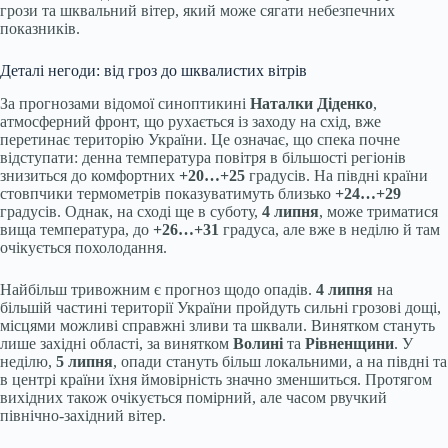
грози та шквальний вітер, який може сягати небезпечних
показників.
Деталі негоди: від гроз до шквалистих вітрів
За прогнозами відомої синоптикині
Наталки Діденко
,
атмосферний фронт, що рухається із заходу на схід, вже
перетинає територію України. Це означає, що спека почне
відступати: денна температура повітря в більшості регіонів
знизиться до комфортних
+20…+25
градусів. На півдні країни
стовпчики термометрів показуватимуть близько
+24…+29
градусів. Однак, на сході ще в суботу,
4 липня
, може триматися
вища температура, до
+26…+31
градуса, але вже в неділю й там
очікується похолодання.
Найбільш тривожним є прогноз щодо опадів.
4 липня
на
більшій частині території України пройдуть сильні грозові дощі,
місцями можливі справжні зливи та шквали. Винятком стануть
лише західні області, за винятком
Волині
та
Рівненщини
. У
неділю,
5 липня
, опади стануть більш локальними, а на півдні та
в центрі країни їхня ймовірність значно зменшиться. Протягом
вихідних також очікується помірний, але часом рвучкий
північно-західний вітер.