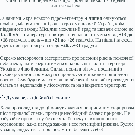
Синоптики попереджають про грози та шквали в Україні 4
липня / © Pexels
За даними Українського гідрометцентру,
4 липня
очікуються
помірні, місцями значні дощі з грозами по всій Україні, крім
південного заходу. Місцями можливий град та шквали силою до
15-20 м/с
. Температура повітря вночі коливатиметься від
+13 до
+18
градусів, вдень – від
+21 до +26
градусів. На півдні та сході
вдень повітря прогріється до
+26…+31
градуса.
Окремо метеорологи застерігають про високий рівень пожежної
небезпеки, який зберігатиметься на більшій частині території
України з
4 по 6 липня
. Сильні пориви вітру в поєднанні з
сухою рослинністю можуть спровокувати швидке поширення
вогню. Тому будьте максимально обережні, уникайте розведення
багать та недопалків у лісосмугах та на відкритих територіях.
💥 Думка редакції Бомба Новини:
Хоча прохолода та дощі можуть здатися неприємним сюрпризом
після тривалої спеки, проте це необхідний баланс природи. Не
забувайте про власну безпеку та безпеку навколишнього
середовища, адже негода завжди несе потенційні ризики. Будьте
уважні, слідкуйте за прогнозами та бережіть себе!