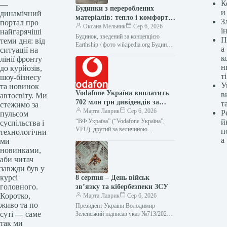
К
—
Будинки з перероблених
и
динамічний
матеріалів: тепло і комфорт
З
портал про
без зайвих витрат
Оксана Мельник
Сер 6, 2026
і
найгарячіші
Будинок, зведений за концепцією
П
теми дня: від
Earthship / ​​​​​​фото wikipedia.org Будинки,
а
ситуації на
зведені зі старих автомобільних шин,
к
лінії фронту
алюмінієвих банок та скляних пляшок,
н
до курйозів,
вже…
ті
шоу-бізнесу
У
та новинок
Vodafone Україна виплатить
в
автосвіту. Ми
702 млн грн дивідендів за
т
стежимо за
підсумками 2025 року
Марта Лаврик
Сер 6, 2026
Р
пульсом
“ВФ Україна” (“Vodafone Україна”,
й
суспільства і
VFU), другий за величиною
п
технологічни
український оператор мобільного
а
ми
зв’язку, виплатить 702 млн грн
новинками,
дивідендів за рахунок чистого…
аби читач
завжди був у
курсі
8 серпня – День військ
головного.
зв’язку та кібербезпеки ЗСУ
Коротко,
Марта Лаврик
Сер 6, 2026
живо та по
Президент України Володимир
суті — саме
Зеленський підписав указ №713/2026,
яким встановлено нове професійне
так ми