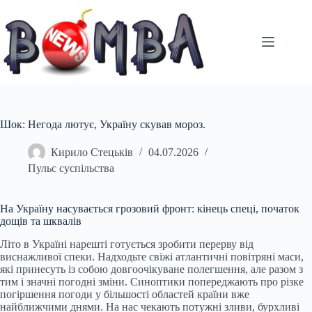
Перейти
до
вмісту
Шок: Негода лютує, Україну скував мороз.
Кирило Стецьків
04.07.2026
Пульс суспільства
На Україну насувається грозовий фронт: кінець спеці, початок
дощів та шквалів
Літо в Україні нарешті готується зробити перерву від
виснажливої спеки. Надходьте свіжі атлантичні повітряні маси,
які принесуть із собою довгоочікуване полегшення, але разом з
тим і значні погодні зміни. Синоптики попереджають про різке
погіршення погоди у більшості областей країни вже
найближчими днями. На нас чекають потужні зливи, бурхливі