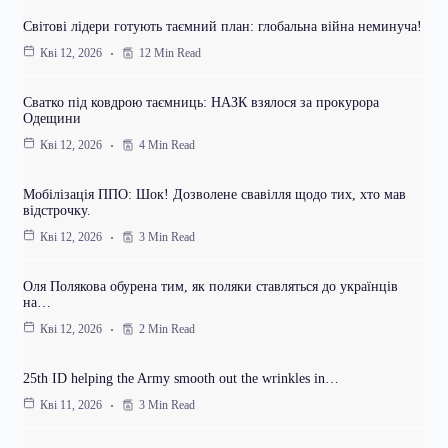
Світові лідери готують таємний план: глобальна війна неминуча!
12 Min Read
Кві 12, 2026
Сватко під ковдрою таємниць: НАЗК взялося за прокурора
Одещини
4 Min Read
Кві 12, 2026
Мобілізація ППО: Шок! Дозволене свавілля щодо тих, хто мав
відстрочку.
3 Min Read
Кві 12, 2026
Оля Полякова обурена тим, як поляки ставляться до українців
на…
2 Min Read
Кві 12, 2026
25th ID helping the Army smooth out the wrinkles in…
3 Min Read
Кві 11, 2026