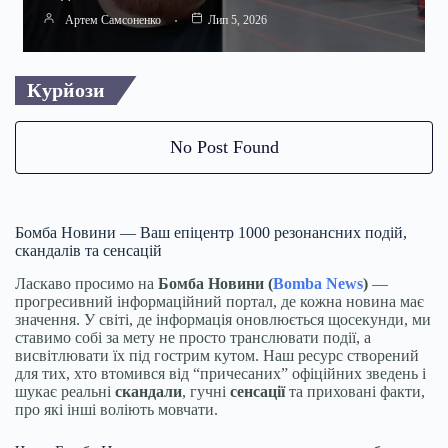
Артем Самсоненко
Лип 5, 2026
Курйози
No Post Found
Бомба Новини — Ваш епіцентр 1000 резонансних подій,
скандалів та сенсацій
Ласкаво просимо на
Бомба Новини (
Bomba News
)
—
прогресивний інформаційний портал, де кожна новина має
значення. У світі, де інформація оновлюється щосекунди, ми
ставимо собі за мету не просто транслювати події, а
висвітлювати їх під гострим кутом. Наш ресурс створений
для тих, хто втомився від “причесаних” офіційних зведень і
шукає реальні
скандали
, гучні
сенсації
та приховані факти,
про які інші воліють мовчати.