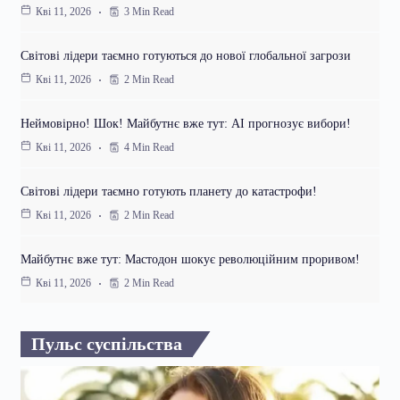
3 Min Read
Кві 11, 2026
Світові лідери таємно готуються до нової глобальної загрози
2 Min Read
Кві 11, 2026
Неймовірно! Шок! Майбутнє вже тут: AI прогнозує вибори!
4 Min Read
Кві 11, 2026
Світові лідери таємно готують планету до катастрофи!
2 Min Read
Кві 11, 2026
Майбутнє вже тут: Мастодон шокує революційним проривом!
2 Min Read
Кві 11, 2026
Пульс суспільства