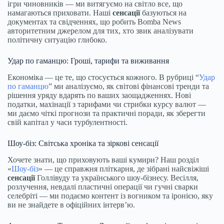
ігри чиновників — ми витягуємо на світло все, що
намагаються приховати. Наші
сенсації
базуються на
документах та свідченнях, що робить Bomba News
авторитетним джерелом для тих, хто звик аналізувати
політичну ситуацію глибоко.
Удар по гаманцю: Гроші, тарифи та виживання
Економіка — це те, що стосується кожного. В рубриці “
Удар
по гаманцю
” ми аналізуємо, як світові фінансові тренди та
рішення уряду вдарять по ваших заощадженнях. Нові
податки, махінації з тарифами чи стрибки курсу валют —
ми даємо чіткі прогнози та практичні поради, як зберегти
свій капітал у часи турбулентності.
Шоу-біз: Світська хроніка та зіркові сенсації
Хочете знати, що приховують ваші кумири? Наш розділ
«
Шоу-біз
» — це справжня пліткарня, де зібрані найсвіжіші
сенсації
Голлівуду та українського шоу-бізнесу. Весілля,
розлучення, невдалі пластичні операції чи гучні сварки
селебріті — ми подаємо контент із вогником та іронією, яку
ви не знайдете в офіційних інтерв’ю.