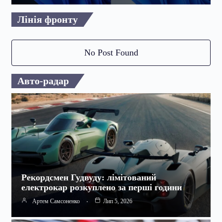
Лінія фронту
No Post Found
Авто-радар
Рекордсмен Гудвуду: лімітований
електрокар розкуплено за перші години
Артем Самсоненко
Лип 5, 2026