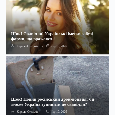
Шок! Свавілля! Українські імена: забуті
форми, що вражають!
Кирило Стецьків
Чер 10, 2026
Шок! Новий російський дрон-вбивця: чи
зможе Україна зупинити це свавілля?
Кирило Стецьків
Чер 10, 2026