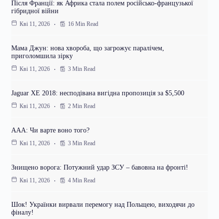
Після Франції: як Африка стала полем російсько-французької
гібридної війни
16 Min Read
Кві 11, 2026
Мама Джун: нова хвороба, що загрожує паралічем,
приголомшила зірку
3 Min Read
Кві 11, 2026
Jaguar XE 2018: несподівана вигідна пропозиція за $5,500
2 Min Read
Кві 11, 2026
AAA: Чи варте воно того?
3 Min Read
Кві 11, 2026
Знищено ворога: Потужний удар ЗСУ – бавовна на фронті!
4 Min Read
Кві 11, 2026
Шок! Українки вирвали перемогу над Польщею, виходячи до
фіналу!