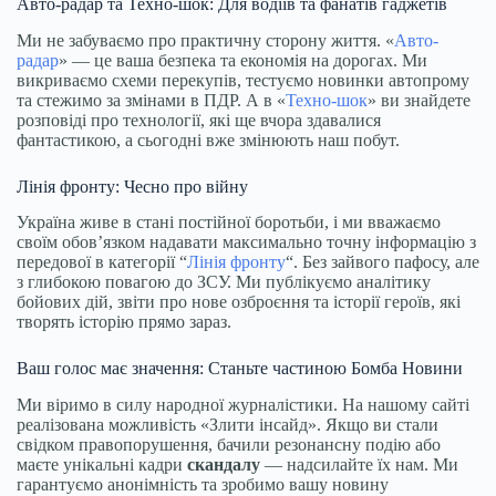
Авто-радар та Техно-шок: Для водіїв та фанатів гаджетів
Ми не забуваємо про практичну сторону життя. «
Авто-
радар
» — це ваша безпека та економія на дорогах. Ми
викриваємо схеми перекупів, тестуємо новинки автопрому
та стежимо за змінами в ПДР. А в «
Техно-шок
» ви знайдете
розповіді про технології, які ще вчора здавалися
фантастикою, а сьогодні вже змінюють наш побут.
Лінія фронту: Чесно про війну
Україна живе в стані постійної боротьби, і ми вважаємо
своїм обов’язком надавати максимально точну інформацію з
передової в категорії “
Лінія фронту
“. Без зайвого пафосу, але
з глибокою повагою до ЗСУ. Ми публікуємо аналітику
бойових дій, звіти про нове озброєння та історії героїв, які
творять історію прямо зараз.
Ваш голос має значення: Станьте частиною Бомба Новини
Ми віримо в силу народної журналістики. На нашому сайті
реалізована можливість «Злити інсайд». Якщо ви стали
свідком правопорушення, бачили резонансну подію або
маєте унікальні кадри
скандалу
— надсилайте їх нам. Ми
гарантуємо анонімність та зробимо вашу новину