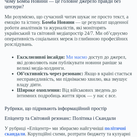
Чому Бомба Новини — це головне джерело правди без
цензури?
Ми розуміємо, що сучасний читач шукає не просто текст, а
емоцію та істину.
Бомба Новини
— це результат щоденної
роботи аналітиків та журналістів, які моніторять
український та світовий медіапростір 24/7. Ми об’єднуємо
оперативність соціальних мереж із глибиною професійних
розслідувань.
Ексклюзивні інсайди:
Ми маємо
доступ до джерел,
які дозволяють нам публікувати новини раніше за
великі медіа-холдинги.
Об’єктивність через резонанс:
Якщо в країні стається
несправедливість, ми піднімаємо хвилю, яка змушує
владу діяти.
Широке охоплення:
Від військових зведень до
інтимних подробиць життя зірок — у нас є все.
Рубрики, що підривають інформаційний простір
Епіцентр та Світовий резонанс: Політика і Скандали
У рубриці «Епіцентр» ми збираємо найгучніші
політичні
скандали
. Корупційні схеми, розтрати бюджету та кулуарні