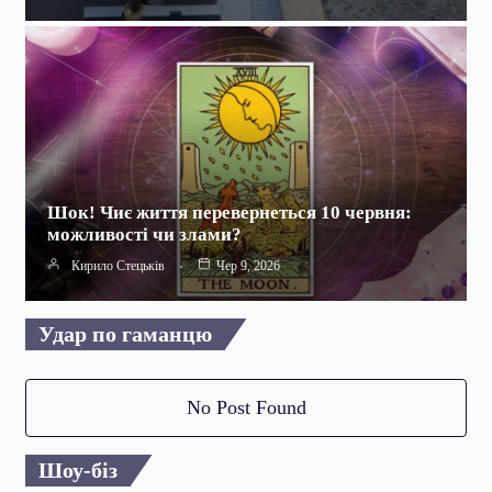
Шок! Чиє життя перевернеться 10 червня:
можливості чи злами?
Кирило Стецьків
Чер 9, 2026
Удар по гаманцю
No Post Found
Шоу-біз