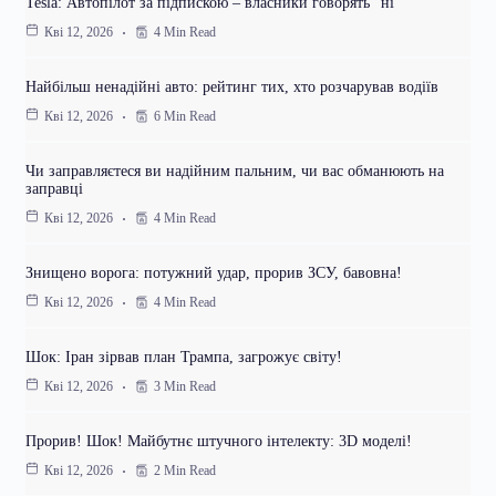
Tesla: Автопілот за підпискою – власники говорять “ні”
4 Min Read
Кві 12, 2026
Найбільш ненадійні авто: рейтинг тих, хто розчарував водіїв
6 Min Read
Кві 12, 2026
Чи заправляєтеся ви надійним пальним, чи вас обманюють на
заправці
4 Min Read
Кві 12, 2026
Знищено ворога: потужний удар, прорив ЗСУ, бавовна!
4 Min Read
Кві 12, 2026
Шок: Іран зірвав план Трампа, загрожує світу!
3 Min Read
Кві 12, 2026
Прорив! Шок! Майбутнє штучного інтелекту: 3D моделі!
2 Min Read
Кві 12, 2026