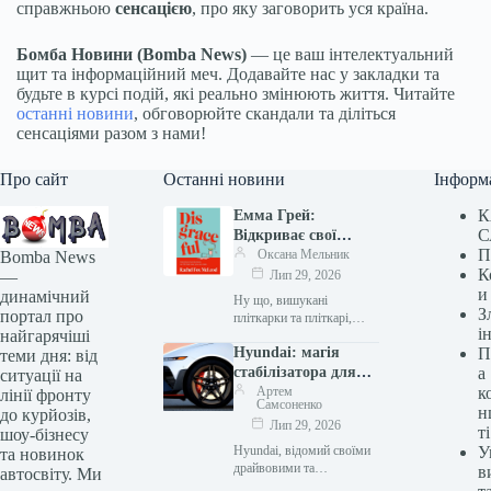
справжньою
сенсацією
, про яку заговорить уся країна.
Бомба Новини (Bomba News)
— це ваш інтелектуальний
щит та інформаційний меч. Додавайте нас у закладки та
будьте в курсі подій, які реально змінюють життя. Читайте
останні новини
, обговорюйте скандали та діліться
сенсаціями разом з нами!
Про сайт
Останні новини
Інформ
К
Емма Грей:
С
Відкриває свої
П
найпотаємніші
Оксана Мельник
Bomba News
К
книжкові фаворити
—
Лип 29, 2026
и
динамічний
Ну що, вишукані
З
портал про
пліткарки та пліткарі,
і
найгарячіші
приготуйте свої вушка, бо
Hyundai: магія
П
“Bomba News” має для
теми дня: від
вас свіженький
стабілізатора для
а
ситуації на
ексклюзив! Відома
комфорту й
Артем
к
лінії фронту
Самсоненко
письменниця Емма…
керованості
н
до курйозів,
Лип 29, 2026
ті
шоу-бізнесу
Hyundai, відомий своїми
У
та новинок
драйвовими та
в
автосвіту. Ми
доступними