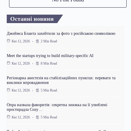
Останні новини
Джеймса Бланта захейтили за фото з російською символікою
2 Min Read
Кві 12, 2026
Meet the startups trying to build military-specific AI
8 Min Read
Кві 12, 2026
Регіонарна анестезія на стабілізаційних пунктах: переваги та
виклики впровадження
5 Min Read
Кві 12, 2026
Опра назвала фаворитів: секретна знижка на її улюблені
простирадла Cozy…
5 Min Read
Кві 12, 2026