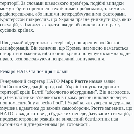
території. За словами шведського прем’єра, подібні випадки
можуть бути спричинені технічними проблемами, такими як
радіоперешкоди, або іншими непередбачуваними факторами.
Крістерссон підкреслив, що Україна прагне уникнути будь-яких
ситуацій, які можуть завдати шкоди або викликати страх у
сусідніх країнах.
Шведський лідер також застеріг від поширення російської
дезінформації. Він зазначив, що Кремль навмисно намагається
створити враження, нібито інші країни порушують міжнародне
право, розповсюджуючи неправдиві звинувачення.
Реакція НАТО та позиція Польщі
Генеральний секретар НАТО
Марк Рютте
назвав заяви
Російської Федерації про дозвіл Україні запускати дрони з
території країн Балтії “абсолютно абсурдними”. Він наголосив,
що безпілотники з’являються в цьому регіоні виключно через
повномасштабну агресію Росії, і Україна, як суверенна держава,
змушена вдаватися до заходів самооборони. Рютте запевнив, що
НАТО завжди готове до будь-яких непередбачуваних ситуацій, і
продемонстрована реакція на виявлений безпілотник над
Естонією є підтвердженням цієї готовності.