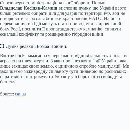
Своєю чергою, міністр національної оборони Польщі
Владислав Косіняк-Камиш
висловив думку, що Україні варто
більш ретельно обирати цілі для ударів по території РФ, аби не
створювати загроз для безпеки країн-членів НАТО. На його
переконання, такі дії можуть стати приводом для провокацій з
боку Росії, посилити її пропагандистську кампанію, сприяти
ескалації конфлікту та розширенню гібридної війни.
💥 Думка редакції Бомба Новини:
Вкотре Росія намагається перекласти відповідальність за власну
агресію на плечі жертви. Заяви про “незаконні” дії України, яка
лише захищає свою землю, є цинічною спробою маніпуляції. Ми
закликаємо міжнародну спільноту бути пильною до російських
наративів та підтримувати Україну у її боротьбі за свободу та
безпеку.
Source:
tsn.ua