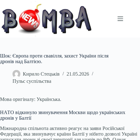
Перейти
до
вмісту
Шок: Європа проти свавілля, захист України після
дронів над Балтією.
Кирило Стецьків
21.05.2026
Пульс суспільства
Мова оригіналу: Українська.
НАТО відкинуло звинувачення Москви щодо українських
дронів у Балтії
Міжнародна спільнота активно реагує на заяви Російської
Федерації, яка звинувачує країни Балтії у нібито дозволі Україні
запускати дрони зі своєї території для ударів по РФ. Однак,