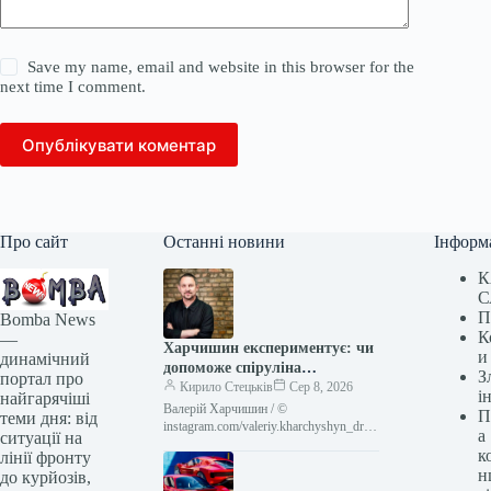
Save my name, email and website in this browser for the
next time I comment.
Опублікувати коментар
Про сайт
Останні новини
Інформ
К
С
П
Bomba News
К
—
Харчишин експериментує: чи
и
динамічний
допоможе спіруліна
З
портал про
помідорам
Кирило Стецьків
Сер 8, 2026
і
найгарячіші
Валерій Харчишин / ©
П
теми дня: від
instagram.com/valeriy.kharchyshyn_dr
а
ситуації на
52-річний український рок-музикант,
к
лінії фронту
лідер гурту «Друга Ріка», Валерій
н
до курйозів,
Харчишин похизувався у своєму