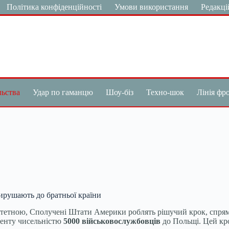
Політика конфіденційності
Умови використання
Редакці
льства
Удар по гаманцю
Шоу-біз
Техно-шок
Лінія фр
ирушають до братньої країни
ріоритетною, Сполучені Штати Америки роблять рішучий крок, сп
генту чисельністю
5000 військовослужбовців
до Польщі. Цей кро