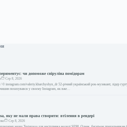
ни
ериментує: чи допоможе спіруліна помідорам
в
Сер 8, 2026
 © instagram.com/valeriy.kharchyshyn_dr 52-річний український рок-музикант, лідер гур
рчишин похизувався у своєму Instagram, як вже…
ossa, яку не мали права створити: втілення в рендері
нко
Сер 8, 2026
легендарну назву Testarossa для наступника моделі SF90. Однак, багатьом прихильникам