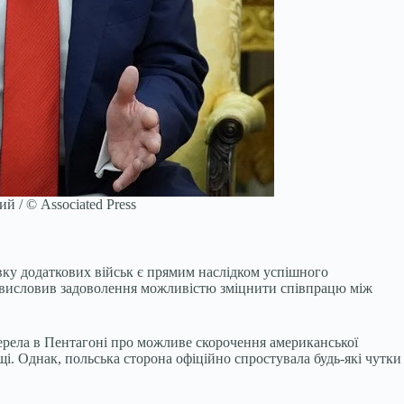
 / © Associated Press
авку додаткових військ є прямим наслідком успішного
а висловив задоволення можливістю зміцнити співпрацю між
ерела в Пентагоні про можливе скорочення американської
і. Однак, польська сторона офіційно спростувала будь-які чутки