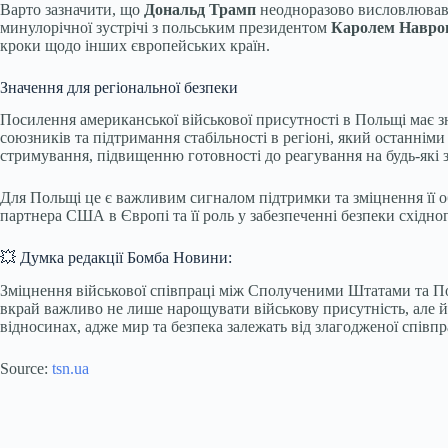
Варто зазначити, що
Дональд Трамп
неодноразово висловлював 
минулорічної зустрічі з польським президентом
Каролем Навро
кроки щодо інших європейських країн.
Значення для регіональної безпеки
Посилення американської військової присутності в Польщі має 
союзників та підтримання стабільності в регіоні, який останні
стримування, підвищенню готовності до реагування на будь-які
Для Польщі це є важливим сигналом підтримки та зміцнення її о
партнера США в Європі та її роль у забезпеченні безпеки східн
💥 Думка редакції Бомба Новини:
Зміцнення військової співпраці між Сполученими Штатами та Пол
вкрай важливо не лише нарощувати військову присутність, але 
відносинах, адже мир та безпека залежать від злагодженої співпра
Source:
tsn.ua