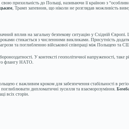
свою прихильність до Польщі, називаючи її країною з “особлив
цьким
, Трамп запевнив, що ніколи не розглядав можливість виве
значний вплив на загальну безпекову ситуацію у Східній Європі
ми роками стикається з численними викликами. Присутність дода
 загрози та поглибленню військової співпраці між Польщею та С
бороноздатності. У контексті геополітичної напруженості, таке 
ого флангу НАТО.
ьщею є важливим кроком для забезпечення стабільності в регіоні
й поглиблювати дипломатичні зусилля та взаєморозуміння.
Бомб
ці всіх сторін.