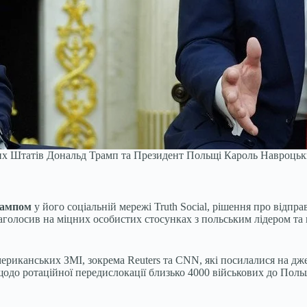
 Штатів Дональд Трамп та Президент Польщі Кароль Навроцький
рампом
у його соціальній мережі Truth Social, рішення про відпр
аголосив на міцних особистих стосунках з польським лідером т
ериканських ЗМІ, зокрема Reuters та CNN, які посилалися на дж
одо ротаційної передислокації близько 4000 військових до Польщ