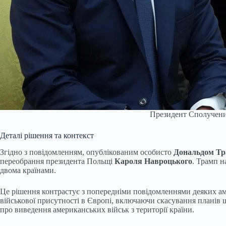
Президент Сполучених
Деталі рішення та контекст
Згідно з повідомленням, опублікованим особисто
Дональдом Т
переобрання президента Польщі
Кароля Навроцького
. Трамп н
двома країнами.
Це рішення контрастує з попередніми повідомленнями деяких ам
військової присутності в Європі, включаючи скасування планів щ
про виведення американських військ з території країни.