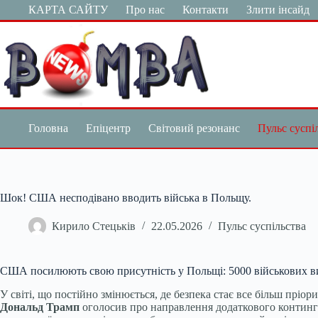
Перейти
КАРТА САЙТУ
Про нас
Контакти
Злити інсайд
до
вмісту
Головна
Епіцентр
Світовий резонанс
Пульс суспі
Шок! США несподівано вводить війська в Польщу.
Кирило Стецьків
22.05.2026
Пульс суспільства
США посилюють свою присутність у Польщі: 5000 військових в
У світі, що постійно змінюється, де безпека стає все більш п
Дональд Трамп
оголосив про направлення додаткового контин