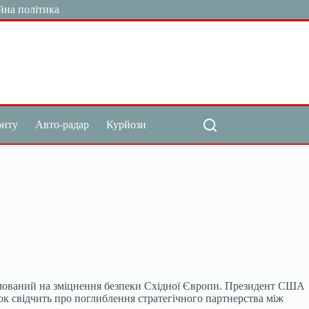
йна політика
онту
Авто-радар
Курйози
рямований на зміцнення безпеки Східної Європи. Президент США
к свідчить про поглиблення стратегічного партнерства між