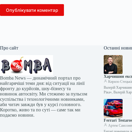
Опублікувати коментар
Про сайт
Останні нови
Харчишин експ
Bomba News — динамічний портал про
Кирило Стецькі
найгарячіші теми дня: від ситуації на лінії
Валерій Харчишин /
фронту до курйозів, шоу-бізнесу та
Ріка», Валерій Ха
новинок автосвіту. Ми стежимо за пульсом
суспільства і технологічними новинками,
аби читач завжди був у курсі головного.
Коротко, живо та по суті — саме так ми
подаємо новини.
Ferrari Testar
Артем Самсоне
Ferrari повернула 