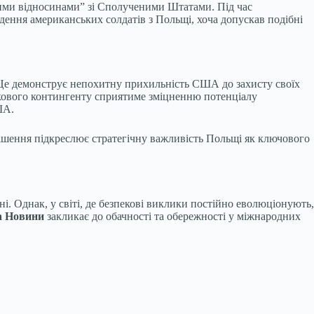
ими відносинами” зі Сполученими Штатами. Під час
дення американських солдатів з Польщі, хоча допускав подібні
. Це демонструє непохитну прихильність США до захисту своїх
ткового контингенту сприятиме зміцненню потенціалу
ША.
рішення підкреслює стратегічну важливість Польщі як ключового
. Однак, у світі, де безпекові виклики постійно еволюціонують,
а Новини
закликає до обачності та обережності у міжнародних