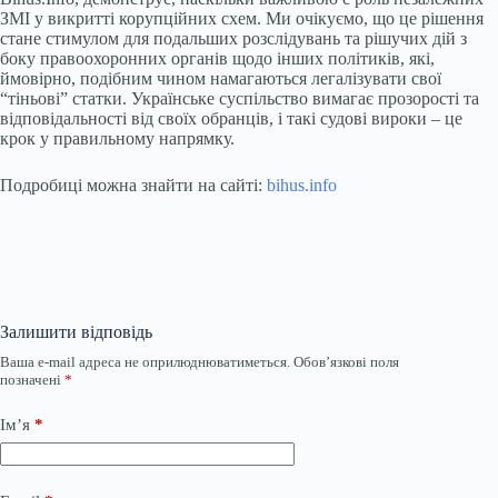
ЗМІ у викритті корупційних схем. Ми очікуємо, що це рішення
стане стимулом для подальших розслідувань та рішучих дій з
боку правоохоронних органів щодо інших політиків, які,
ймовірно, подібним чином намагаються легалізувати свої
“тіньові” статки. Українське суспільство вимагає прозорості та
відповідальності від своїх обранців, і такі судові вироки – це
крок у правильному напрямку.
Подробиці можна знайти на сайті:
bihus.info
Залишити відповідь
Ваша e-mail адреса не оприлюднюватиметься.
Обов’язкові поля
позначені
*
Ім’я
*