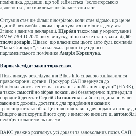
помічника, додавши, що той займається “волонтерською
діяльністю”, що викликає ще більше запитань.
Ситуація стає ще більш підозрілою, коли стає відомо, що це не
єдиний автомобіль, яким користувався помічник депутата.
Згідно з даними декларації,
Щербан
також мав у користуванні
BMW 730LD 2020 року випуску, ціни на яке стартували від
60
тисяч доларів
. Цікаво, що власником цього авто була компанія
“Чапа Стандарт”, яка належала родині ще одного
парламентського помічника
Андрія Коренчука
.
Вирок Феміди: закон торжествує
Після виходу розслідування Bihus.Info справою зацікавилися
правоохоронні органи. Прокурор САП звернувся до
Національного агентства з питань запобігання корупції (НАЗК),
а також самостійно зібрав докази, які беззаперечно підтвердили:
народний депутат
Сергій Литвиненко
та його родина не мали
законних доходів, достатніх для придбання вказаних
транспортних засобів. Це стало підставою для подання позову до
Вищого антикорупційного суду з вимогою визнати ці автомобілі
необґрунтованими активами.
ВАКС уважно розглянув усі докази та задовольнив позов САП.