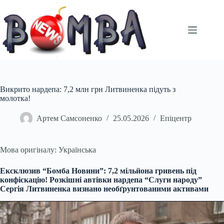
Перейти
до
вмісту
Викрито нардепа: 7,2 млн грн Литвиненка підуть з
молотка!
Артем Самсоненко
25.05.2026
Епіцентр
Мова оригіналу: Українська
Ексклюзив “Бомба Новини”: 7,2 мільйона гривень під
конфіскацію! Розкішні автівки нардепа “Слуги народу”
Сергія Литвиненка визнано необґрунтованими активами