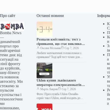
Про сайт
Останні новини
Інформ
К
С
П
Bomba News
К
—
Розпали кмітливість: тест з
и
динамічний
сірниками, що стає викликом
З
портал про
для найрозумніших
Оксана Мельник
Сер 7, 2026
і
найгарячіші
Любите математичні головоломки з
П
теми дня: від
сірниками? Тоді цей тест точно для
а
ситуації на
вас. У мережі набирає популярність
к
лінії фронту
нова загадка, яка перевіряє
н
до курйозів,
уважність…
ті
шоу-бізнесу
У
та новинок
Uklon купив львівського
в
автосвіту. Ми
оператора електросамокатів
т
стежимо за
e-Wings за 97,6 мільйона
Марта Лаврик
Сер 7, 2026
Р
пульсом
гривень
Фото: Пресслужба Uklon Онлайн-
й
суспільства і
сервіс таксі Uklon, який входить до
п
технологічни
групи Kyivstar, оголосив про
а
ми
завершення угоди з купівлі 100%
новинками,
корпоративних прав…