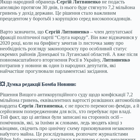
Якщо народний обранець
Сергій Литвиненко
не подасть
апеляцію протягом 30 днів, із нього буде стягнуто 7,2 мільйона
гривень у дохід держави. Це рішення стало важливим
прецедентом у боротьбі з корупцією серед високопосадовців.
Варто зазначити, що
Сергій Литвиненко
– член депутатської
фракції політичної партії “Слуга народу”. Він вже відзначився у
2020 році, коли на брифінгу зачитав із листочка заяву про
необхідність розгляду законопроєкту про особливий статус
окремих районів Донецької та Луганської областей. А вже після
повномасштабного вторгнення Росії в Україну,
Литвиненко
потрапив у новини як один із народних депутатів, які
найчастіше прогулювали парламентські засідання.
💥 Думка редакції Бомба Новини:
Рішення Вищого антикорупційного суду щодо конфіскації 7,2
мільйона гривень, еквівалентних вартості розкішних автомобілів
нардепа
Сергія Литвиненка
, є не просто перемогою феміди, а й
серйозним попередженням для всіх, хто перебуває при владі.
Той факт, що ці автівки були записані на сторонніх осіб –
помічників, які, за їхніми ж словами, ледь зводять кінці з
кінцями, свідчить про цинічну схему приховування незаконно
набутого майна. Це розслідування, розпочате журналістами
Bihus.Info, демонструє, наскільки важливою є роль незалежних