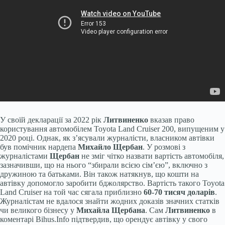
У своїй декларації за 2022 рік
Литвиненко
вказав право
користування автомобілем Toyota Land Cruiser 200, випущеним у
2020 році. Однак, як з’ясували журналісти, власником автівки
був помічник нардепа
Михайло Щербан
. У розмові з
журналістами
Щербан
не зміг чітко назвати вартість автомобіля,
зазначивши, що на нього “збирали всією сім’єю”, включно з
дружиною та батьками. Він також натякнув, що кошти на
автівку допомогло заробити бджолярство. Вартість такого Toyota
Land Cruiser на той час сягала приблизно
60-70 тисяч доларів
.
Журналістам не вдалося знайти жодних доказів значних статків
чи великого бізнесу у
Михайла Щербана
. Сам
Литвиненко
в
коментарі Bihus.Info підтвердив, що орендує автівку у свого