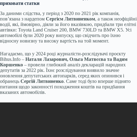
приховати статки
За даними слідства, у період з 2020 по 2021 рік компанія,
пов’язана з нардепом
Сергієм Литвиненком
, а також неофіційні
водії, які, ймовірно, діяли за його вказівкою, придбали три елітні
автівки: Toyota Land Cruiser 200, BMW 730LD та BMW X5. Усі
автомобілі були 2020 року випуску, що свідчить про їхню
відносну новизну та високу вартість на той момент.
Нагадаємо, що у 2024 році журналісти-розслідувачі проєкту
Bihus.Info –
Наталя Лазарович, Ольга Матвєєва та Вадим
Коршенко
– провели глибокий аналіз декларацій народних
депутатів за 2022 рік. Їхнє розслідування виявило значне
оновлення депутатських автопарків, серед яких опинився і
обранець
Сергій Литвиненко
. Саме тоді було вперше піднято
питання щодо законності походження коштів на придбання
вказаних автомобілів.