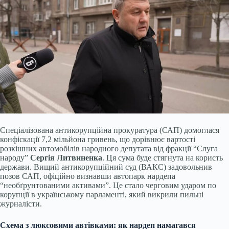
Спеціалізована антикорупційна прокуратура (САП) домоглася
конфіскації 7,2 мільйона гривень, що дорівнює вартості
розкішних автомобілів народного депутата від фракції “Слуга
народу”
Сергія Литвиненка
. Ця сума буде стягнута на користь
держави. Вищий антикорупційний суд (ВАКС) задовольнив
позов САП, офіційно визнавши автопарк нардепа
“необґрунтованими активами”. Це стало черговим ударом по
корупції в українському парламенті, який викрили пильні
журналісти.
Схема з люксовими автівками: як нардеп намагався