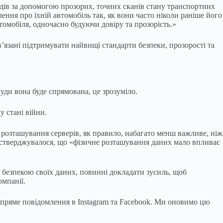
ндів за допомогою прозорих, точних сканів стану транспортних
ення про їхній автомобіль так, як вони часто ніколи раніше його
томобіля, одночасно будуючи довіру та прозорість.»
язані підтримувати найвищі стандарти безпеки, прозорості та
уди вона буде спрямована, це зрозуміло.
у стані війни.
е розташування серверів, як правило, набагато менш важливе, ніж
оку стверджувалося, що «фізичне розташування даних мало впливає
а безпекою своїх даних, повинні докладати зусиль, щоб
омпанії.
з пряме повідомлення в Instagram та Facebook. Ми оновимо цю