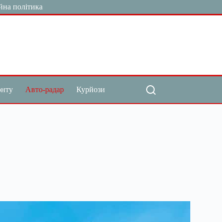
йна політика
онту
Авто-радар
Курйози