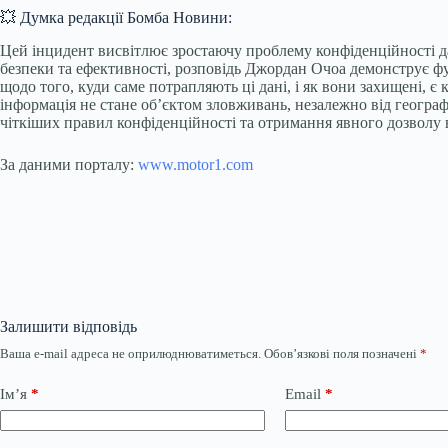
💥 Думка редакції Бомба Новини:
Цей інцидент висвітлює зростаючу проблему конфіденційності дан
безпеки та ефективності, розповідь Джордан Очоа демонструє фун
щодо того, куди саме потрапляють ці дані, і як вони захищені, 
інформація не стане об’єктом зловживань, незалежно від географ
чіткіших правил конфіденційності та отримання явного дозволу в
За даними порталу:
www.motor1.com
Залишити відповідь
Ваша e-mail адреса не оприлюднюватиметься.
Обов’язкові поля позначені
*
Ім’я
*
Email
*