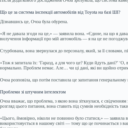
Після додаткового дослідження Очоа зрозуміла, що система каме
Що це за система інспекції автомобілів від Toyota на базі ШІ?
Дізнавшись це, Очоа була обурена.
«Я не давала згоди на це,» — заявила вона. «Єдине, на що я дава
вилучення інформації про мій автомобіль — я на це не погоджув
Стурбована, вона звернулася до персоналу, який, за її словами, п
«Тож я запитала їх: ‘Гаразд, а для чого це? Куди йдуть дані?’ ‘О
нормально. Проблем немає. Але… чи ці дані, які ви щойно отрим
Очоа розповіла, що потім поставила це запитання генеральному 
Проблеми зі штучним інтелектом
Очоа вважає, що проблема, з якою вона зіткнулася, є свідченням
розгляд цього питання, вона ставить під сумнів необхідність так
«Цього, ймовірно, ніколи не повинно було статися,» — заявила в
використовується в нашому світі — тому що це починається з ва