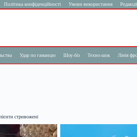
Політика конфіденційності
Умови використання
Редакці
льства
Удар по гаманцю
Шоу-біз
Техно-шок
Лінія фр
Клієнти стривожені