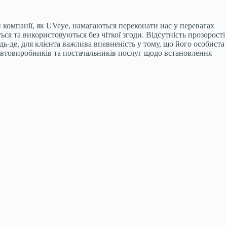
и компанії, як UVeye, намагаються переконати нас у перевагах
я та використовуються без чіткої згоди. Відсутність прозорості
ь-де, для клієнта важлива впевненість у тому, що його особиста
 автовиробників та постачальників послуг щодо встановлення