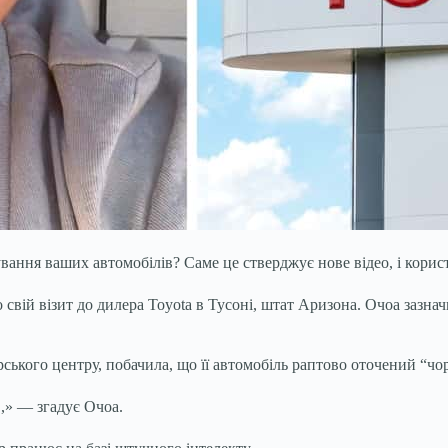
ння ваших автомобілів? Саме це стверджує нове відео, і користу
свій візит до дилера Toyota в Тусоні, штат Аризона. Очоа зазна
ського центру, побачила, що її автомобіль раптово оточений “ч
’,» — згадує Очоа.