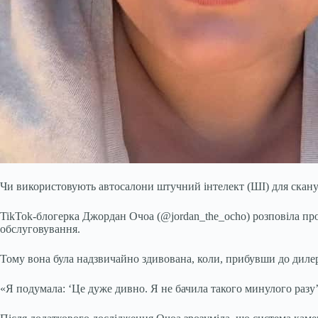
Чи використовують автосалони штучний інтелект (ШІ) для сканува
TikTok-блогерка Джордан Очоа (@jordan_the_ocho) розповіла про 
обслуговування.
Тому вона була надзвичайно здивована, коли, прибувши до дилер
«Я подумала: ‘Це дуже дивно. Я не бачила такого минулого разу