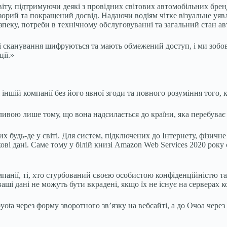
іту, підтримуючи деякі з провідних світових автомобільних бре
орий та покращений досвід. Надаючи водіям чітке візуальне уявл
пеку, потреби в технічному обслуговуванні та загальний стан ав
 сканування шифруються та мають обмежений доступ, і ми зобов’
ії.»
ншій компанії без його явної згоди та повного розуміння того, к
ливою лише тому, що вона надсилається до країни, яка перебуває 
 будь-де у світі. Для систем, підключених до Інтернету, фізичн
лікові дані. Саме тому у білій книзі Amazon Web Services 2020 р
омпанії, ті, хто стурбований своєю особистою конфіденційністю т
ші дані не можуть бути вкрадені, якщо їх не існує на серверах к
yota через форму зворотного зв’язку на вебсайті, а до Очоа чере