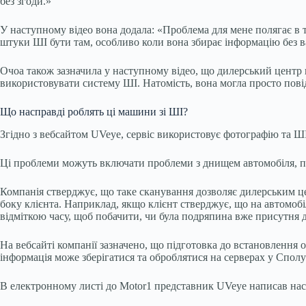
без згоди.»
У наступному відео вона додала: «Проблема для мене полягає в т
штуки ШІ бути там, особливо коли вона збирає інформацію без ва
Очоа також зазначила у наступному відео, що дилерський центр п
використовувати систему ШІ. Натомість, вона могла просто пові
Що насправді роблять ці машини зі ШІ?
Згідно з вебсайтом UVeye, сервіс використовує фотографію та Ш
Ці проблеми можуть включати проблеми з днищем автомобіля, по
Компанія стверджує, що таке сканування дозволяє дилерським це
боку клієнта. Наприклад, якщо клієнт стверджує, що на автомобі
відміткою часу, щоб побачити, чи була подряпина вже присутня 
На вебсайті компанії зазначено, що підготовка до встановлення о
інформація може зберігатися та оброблятися на серверах у Сполу
В електронному листі до Motor1 представник UVeye написав нас