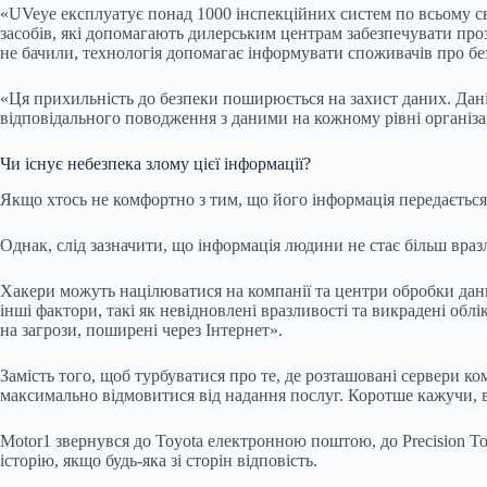
«UVeye експлуатує понад 1000 інспекційних систем по всьому св
засобів, які допомагають дилерським центрам забезпечувати проз
не бачили, технологія допомагає інформувати споживачів про без
«Ця прихильність до безпеки поширюється на захист даних. Дані
відповідального поводження з даними на кожному рівні організац
Чи існує небезпека злому цієї інформації?
Якщо хтось не комфортно з тим, що його інформація передається і
Однак, слід зазначити, що інформація людини не стає більш враз
Хакери можуть націлюватися на компанії та центри обробки даних
інші фактори, такі як невідновлені вразливості та викрадені об
на загрози, поширені через Інтернет».
Замість того, щоб турбуватися про те, де розташовані сервери к
максимально відмовитися від надання послуг. Коротше кажучи, ва
Motor1 звернувся до Toyota електронною поштою, до Precision To
історію, якщо будь-яка зі сторін відповість.