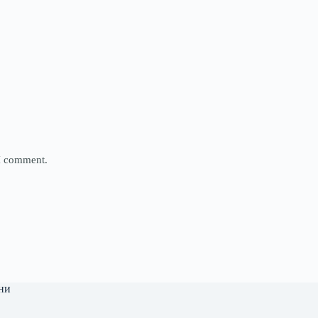
 I comment.
ни