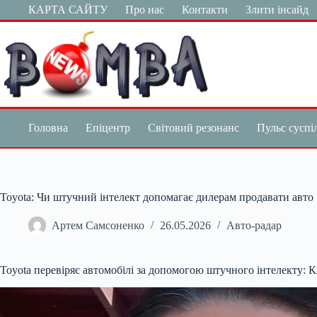
Перейти
КАРТА САЙТУ
Про нас
Контакти
Злити інсайд
до
вмісту
Головна
Епіцентр
Світовий резонанс
Пульс суспі
Toyota: Чи штучний інтелект допомагає дилерам продавати авто
Артем Самсоненко
26.05.2026
Авто-радар
Toyota перевіряє автомобілі за допомогою штучного інтелекту: 