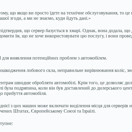
ому, що якщо ви просто їдете на технічне обслуговування, то це 
шої згоди, а ми не знаємо, куди йдуть дані.»
ідтвердив, що сервер базується в хмарі. Однак, вона додала, що
домити їм, що не хоче використовувати цю послугу, і вони прове
І для виявлення потенційних проблем з автомобілем.
шкодження лобового скла, неправильне вирівнювання коліс, зно
нтрам швидше обробляти автомобілі. Крім того, це дозволяє диле
лі була подряпина, коли він був доставлений до дилерського цен
до прибуття автомобіля.
днієї з цих машин може включати виділення місця для серверів на
чених Штатах, Європейському Союзі та Ізраїлі.
тупне: