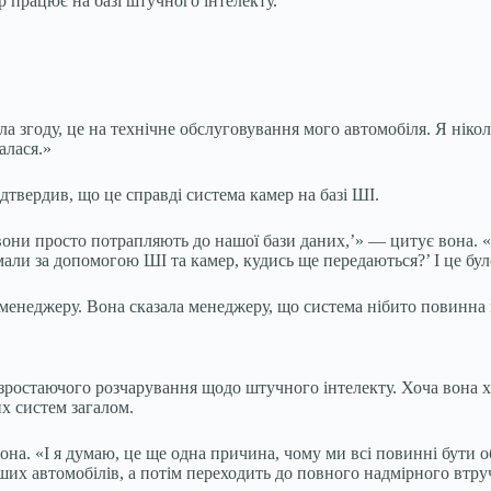
р працює на базі штучного інтелекту.
ла згоду, це на технічне обслуговування мого автомобіля. Я ніко
алася.»
ідтвердив, що це справді система камер на базі ШІ.
, вони просто потрапляють до нашої бази даних,’» — цитує вона. «
али за допомогою ШІ та камер, кудись ще передаються?’ І це бул
менеджеру. Вона сказала менеджеру, що система нібито повинна 
 зростаючого розчарування щодо штучного інтелекту. Хоча вона хв
их систем загалом.
она. «І я думаю, це ще одна причина, чому ми всі повинні бути о
ших автомобілів, а потім переходить до повного надмірного втр