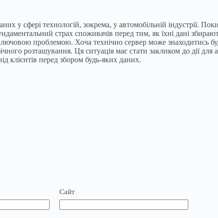
их у сфері технологій, зокрема, у автомобільній індустрії. Пок
даментальний страх споживачів перед тим, як їхні дані збираютьс
є ключовою проблемою. Хоча технічно сервер може знаходитись буд
ічного розташування. Ця ситуація має стати закликом до дії для
ід клієнтів перед збором будь-яких даних.
Сайт