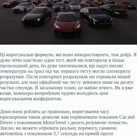
Ці коригувальні формули, які вони використовують, теж добрі. Я
дуже чітко пам’ятаю один тест, який ми повторили в більш
прохолодний день, бо дуже хвилювалися, що надто високі
температури на трасі під час першого тесту могли спотворити
розрахунки. Після повторних розрахунків ми отримали інший
результат, але наш офіційний час тесту змінився лише на десяту
частки секунди. В загальному плані, це майже нічого. Як я вже
казав, інженери-випробувачі чудово володіють цим
коригувальним коефіцієнтом.
Доки вони роблять це правильно, коригування часу
прискорення також дозволяє вам порівнювати показник Car and
Driver з показником MotorTrend з досить розумною точністю.
Звісно, ви можете отримати реальну перемогу, ганяючи
автомобіль з показником 3,7 секунди на прямій проти