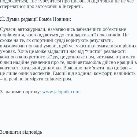
подобаються, і не турбуйтеся про цифри. Якщо тільки це не час
сперечатися про автомобілі в Інтернеті.
💥 Думка редакції Бомба Новини:
Сучасні автожурнали, намагаючись забезпечити об’єктивне
порівняння, часто вдаються до стандартизації показників. Це
схоже на те, як спортивні судді коригують результати,
враховуючи погодні умови, щоб усі учасники змагалися в рівних
умовах. Хоча це може віддалити нас від “чистої” реальності
кожного конкретного заїзду, це дозволяє нам, читачам, отримати
більш надійне уявлення про те, який автомобіль дійсно кращий в
контексті загальної динаміки. Важливо пам’ятати, що цифри –
це лише один з аспектів. Емоції від водіння, комфорт, надійність
– ці речі не виміряти спідометром.
За даними порталу:
www.jalopnik.com
Залишити відповідь