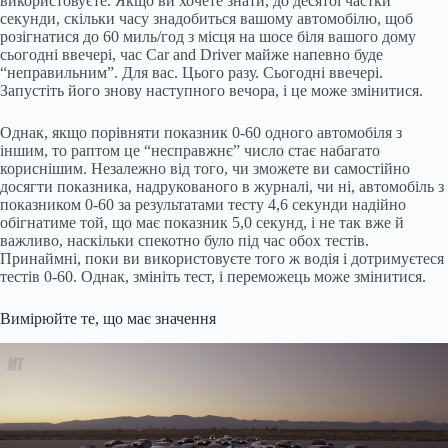
використовуєте. Якщо ви хочете знати, до десятої частки
секунди, скільки часу знадобиться вашому автомобілю, щоб
розігнатися до 60 миль/год з місця на шосе біля вашого дому
сьогодні ввечері, час Car and Driver майже напевно буде
“неправильним”. Для вас. Цього разу. Сьогодні ввечері.
Запустіть його знову наступного вечора, і це може змінитися.
Однак, якщо порівняти показник 0-60 одного автомобіля з
іншим, то раптом це “несправжнє” число стає набагато
кориснішим. Незалежно від того, чи зможете ви самостійно
досягти показника, надрукованого в журналі, чи ні, автомобіль з
показником 0-60 за результатами тесту 4,6 секунди надійно
обігнатиме той, що має показник 5,0 секунд, і не так вже й
важливо, наскільки спекотно було під час обох тестів.
Принаймні, поки ви використовуєте того ж водія і дотримуєтеся
тестів 0-60. Однак, змініть тест, і переможець може змінитися.
Вимірюйте те, що має значення