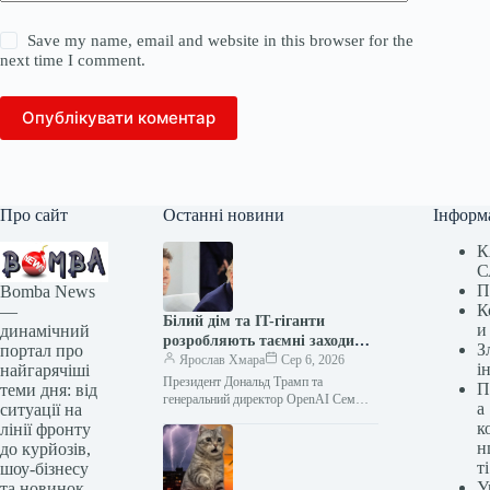
Save my name, email and website in this browser for the
next time I comment.
Опублікувати коментар
Про сайт
Останні новини
Інформ
К
С
П
Bomba News
К
—
Білий дім та IT-гіганти
и
динамічний
розробляють таємні заходи
З
портал про
безпеки для ШІ
Ярослав Хмара
Сер 6, 2026
і
найгарячіші
Президент Дональд Трамп та
П
теми дня: від
генеральний директор OpenAI Сем
а
ситуації на
Альтман в Евіані, Франція, 17 червня
к
лінії фронту
2026 року. Ludovic MARIN / AFP…
н
до курйозів,
ті
шоу-бізнесу
У
та новинок