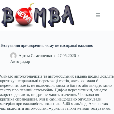
Перейти
до
вмісту
Тестування прискорення: чому це насправді важливо
Артем Самсоненко
27.05.2026
Авто-радар
Чимало автожурналістів та автомобільних видань щодня ловлять
критику: неправильні переможці тестів, авто, які мали б
перемогти, але їх не включили, занадто багато або занадто мало
тексту про певний автомобіль. Цифри нереалістичні, занадто
жорсткі для авто, цифри не мають значення. Частково ця
критика справедлива. Ми й самі нещодавно опублікували
матеріал про важливість показника 5-60 миль/год. Але настав
час захистити автомобільні журнали та їхні методи тестування.