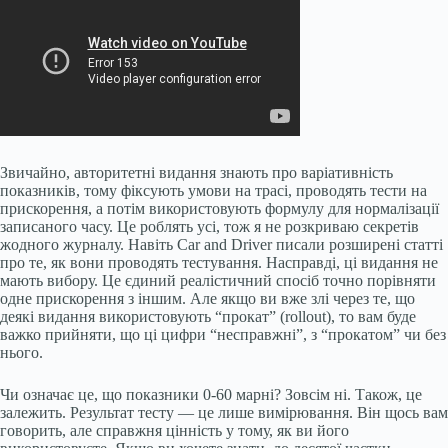
Звичайно, авторитетні видання знають про варіативність
показників, тому фіксують умови на трасі, проводять тести на
прискорення, а потім використовують формулу для нормалізації
записаного часу. Це роблять усі, тож я не розкриваю секретів
жодного журналу. Навіть Car and Driver писали розширені статті
про те, як вони проводять тестування. Насправді, ці видання не
мають вибору. Це єдиний реалістичний спосіб точно порівняти
одне прискорення з іншим. Але якщо ви вже злі через те, що
деякі видання використовують “прокат” (rollout), то вам буде
важко прийняти, що ці цифри “несправжні”, з “прокатом” чи без
нього.
Чи означає це, що показники 0-60 марні? Зовсім ні. Також, це
залежить. Результат тесту — це лише вимірювання. Він щось вам
говорить, але справжня цінність у тому, як ви його