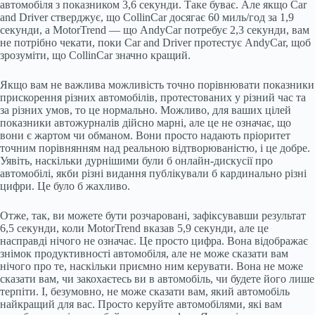
автомобіля з показником 3,6 секунди. Таке буває. Але якщо Car
and Driver стверджує, що CollinCar досягає 60 миль/год за 1,9
секунди, а MotorTrend — що AndyCar потребує 2,3 секунди, вам
не потрібно чекати, поки Car and Driver протестує AndyCar, щоб
зрозуміти, що CollinCar значно кращий.
Якщо вам не важлива можливість точно порівнювати показники
прискорення різних автомобілів, протестованих у різний час та
за різних умов, то це нормально. Можливо, для ваших цілей
показники автожурналів дійсно марні, але це не означає, що
вони є жартом чи обманом. Вони просто надають пріоритет
точним порівнянням над реальною відтворюваністю, і це добре.
Уявіть, наскільки дурнішими були б онлайн-дискусії про
автомобілі, якби різні видання публікували б кардинально різні
цифри. Це було б жахливо.
Отже, так, ви можете бути розчаровані, зафіксувавши результат
6,5 секунди, коли MotorTrend вказав 5,9 секунди, але це
насправді нічого не означає. Це просто цифра. Вона відображає
знімок продуктивності автомобіля, але не може сказати вам
нічого про те, наскільки приємно ним керувати. Вона не може
сказати вам, чи закохаєтесь ви в автомобіль, чи будете його лише
терпіти. І, безумовно, не може сказати вам, який автомобіль
найкращий для вас. Просто керуйте автомобілями, які вам