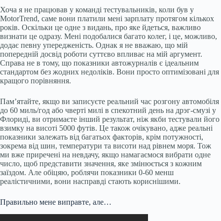
Хоча я не працював у команді тестувальників, коли був у
MotorTrend, саме вони платили мені зарплату протягом кількох
років. Оскільки це одне з видань, про яке йдеться, важливо
визнати це одразу. Мені подобалися багато колег, і це, можливо,
додає певну упередженість. Однак я не вважаю, що мій
попередній досвід роботи суттєво впливає на мій аргумент.
Справа не в тому, що показники автожурналів є ідеальним
стандартом без жодних недоліків. Вони просто оптимізовані для
кращого порівняння.
Пам’ятайте, якщо ви записуєте реальний час розгону автомобіля
до 60 миль/год або чверті милі в спекотний день на дрэг-смузі у
Флориді, ви отримаєте інший результат, ніж якби тестували його
взимку на висоті 5000 футів. Це також очікувано, адже реальні
показники залежать від багатьох факторів, крім потужності,
зокрема від шин, температури та висоти над рівнем моря. Тож
ми вже приречені на невдачу, якщо намагаємося вибрати одне
число, щоб представити значення, яке змінюється з кожним
заїздом. Але обіцяю, роблячи показники 0-60 менш
реалістичними, вони насправді стають кориснішими.
Правильно мене виправте, але…