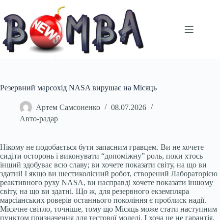
Перейти
до
вмісту
Резервний марсохід NASA вирушає на Місяць
Артем Самсоненко
08.07.2026
Авто-радар
Нікому не подобається бути запасним гравцем. Ви не хочете
сидіти осторонь і виконувати “допоміжну” роль, поки хтось
інший здобуває всю славу; ви хочете показати світу, на що ви
здатні! І якщо ви шестиколісний робот, створений Лабораторією
реактивного руху NASA, ви насправді хочете показати іншому
світу, на що ви здатні. Що ж, для резервного екземпляра
марсіанських роверів останнього покоління є проблиск надії.
Місячне світло, точніше, тому що Місяць може стати наступним
пунктом призначення для тестової моделі. І хоча це не гарантія,