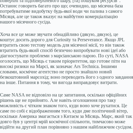
поверхні та підповерхневого шару, [та] пошуком ресурсів”.
Останнє говорить багато про що; очевидно, що місячна база
потребуватиме видобутку будь-якої води чи палива з самого
Місяця, але це також вказує на майбутню комерціалізацію
нашого місячного сусіда.
Хоча все це може звучати обнадійливо (дякую, дякую), це
коштує досить дорого для Curiosity та Perseverance. Якщо JPL
втратить свою тестову модель для місячної місії, то він також
втратить будь-який спосіб безпечно випробувати нові ідеї або
діагностувати проблеми з марсіанською парою. По суті, NASA
оголосить, що Місяць є таким пріоритетом, що готове піти на
високі ризики на Марсі, як зазначає Ars Technica. Іншими
словами, космічне агентство не просто знайшло новий
безкоштовний марсохід; воно переводить його з одного завдання
на інше. Питання в тому, чи вигода виправдовує витрати.
Саме NASA не відповіло на це запитання, оскільки офіційних
рішень ще не прийнято. Але навіть оголошення про таку
можливість є чітким знаком того, куди воно хоче рухатися. Це
саме по собі є відображенням того, куди дме політичний вітер,
оскільки Америка змагається з Китаєм за Місяць. Марс, який так
довго був у центрі мрій космічної спільноти, тимчасово може
відійти на другий план порівняно з нашим найближчим сусідом.