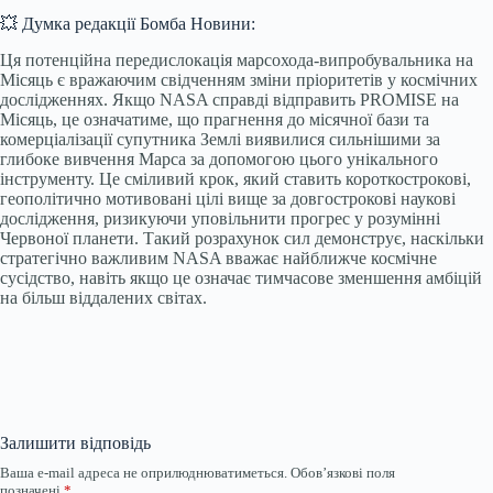
💥 Думка редакції Бомба Новини:
Ця потенційна передислокація марсохода-випробувальника на
Місяць є вражаючим свідченням зміни пріоритетів у космічних
дослідженнях. Якщо NASA справді відправить PROMISE на
Місяць, це означатиме, що прагнення до місячної бази та
комерціалізації супутника Землі виявилися сильнішими за
глибоке вивчення Марса за допомогою цього унікального
інструменту. Це сміливий крок, який ставить короткострокові,
геополітично мотивовані цілі вище за довгострокові наукові
дослідження, ризикуючи уповільнити прогрес у розумінні
Червоної планети. Такий розрахунок сил демонструє, наскільки
стратегічно важливим NASA вважає найближче космічне
сусідство, навіть якщо це означає тимчасове зменшення амбіцій
на більш віддалених світах.
Залишити відповідь
Ваша e-mail адреса не оприлюднюватиметься.
Обов’язкові поля
позначені
*