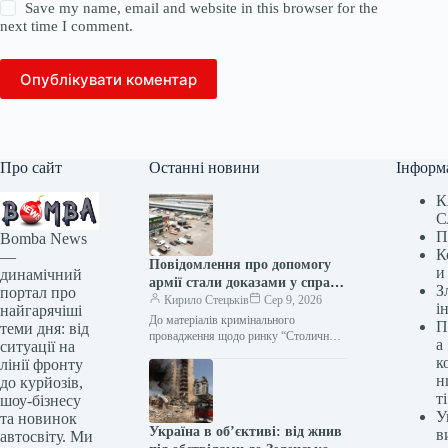
Save my name, email and website in this browser for the
next time I comment.
Опублікувати коментар
Про сайт
Останні новини
Інформ
К
С
П
Bomba News
К
—
Повідомлення про допомогу
и
динамічний
армії стали доказами у справі
З
портал про
ринку “Столичний”
Кирило Стецьків
Сер 9, 2026
і
найгарячіші
До матеріалів кримінального
П
теми дня: від
провадження щодо ринку “Столичний”
а
ситуації на
долучили дані про рекламне
к
лінії фронту
просування 22 дописів у Facebook як
н
до курйозів,
підтвердження нібито систематичної…
ті
шоу-бізнесу
У
та новинок
Україна в об’єктиві: від жнив
в
автосвіту. Ми