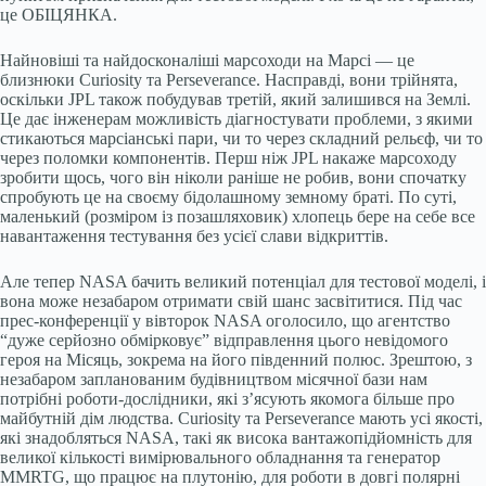
це ОБІЦЯНКА.
Найновіші та найдосконаліші марсоходи на Марсі — це
близнюки Curiosity та Perseverance. Насправді, вони трійнята,
оскільки JPL також побудував третій, який залишився на Землі.
Це дає інженерам можливість діагностувати проблеми, з якими
стикаються марсіанські пари, чи то через складний рельєф, чи то
через поломки компонентів. Перш ніж JPL накаже марсоходу
зробити щось, чого він ніколи раніше не робив, вони спочатку
спробують це на своєму бідолашному земному браті. По суті,
маленький (розміром із позашляховик) хлопець бере на себе все
навантаження тестування без усієї слави відкриттів.
Але тепер NASA бачить великий потенціал для тестової моделі, і
вона може незабаром отримати свій шанс засвітитися. Під час
прес-конференції у вівторок NASA оголосило, що агентство
“дуже серйозно обмірковує” відправлення цього невідомого
героя на Місяць, зокрема на його південний полюс. Зрештою, з
незабаром запланованим будівництвом місячної бази нам
потрібні роботи-дослідники, які з’ясують якомога більше про
майбутній дім людства. Curiosity та Perseverance мають усі якості,
які знадобляться NASA, такі як висока вантажопідйомність для
великої кількості вимірювального обладнання та генератор
MMRTG, що працює на плутонію, для роботи в довгі полярні