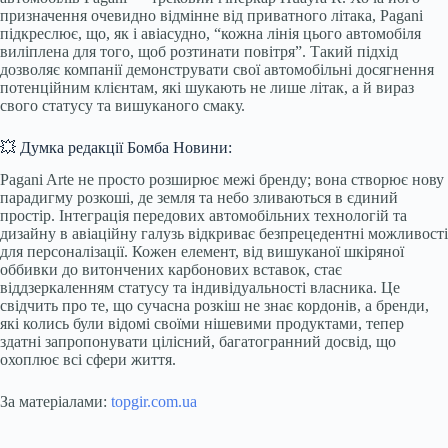
призначення очевидно відмінне від приватного літака, Pagani
підкреслює, що, як і авіасудно, “кожна лінія цього автомобіля
виліплена для того, щоб розтинати повітря”. Такий підхід
дозволяє компанії демонструвати свої автомобільні досягнення
потенційним клієнтам, які шукають не лише літак, а й вираз
свого статусу та вишуканого смаку.
💥 Думка редакції Бомба Новини:
Pagani Arte не просто розширює межі бренду; вона створює нову
парадигму розкоші, де земля та небо зливаються в єдиний
простір. Інтеграція передових автомобільних технологій та
дизайну в авіаційну галузь відкриває безпрецедентні можливості
для персоналізації. Кожен елемент, від вишуканої шкіряної
оббивки до витончених карбонових вставок, стає
віддзеркаленням статусу та індивідуальності власника. Це
свідчить про те, що сучасна розкіш не знає кордонів, а бренди,
які колись були відомі своїми нішевими продуктами, тепер
здатні запропонувати цілісний, багатогранний досвід, що
охоплює всі сфери життя.
За матеріалами:
topgir.com.ua