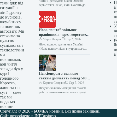
гривень
Фото: Пресслужба Uklon Онлайн-
П
теми дня: від
сервіс таксі Uklon, який входить до
а
ситуації на
групи Kyivstar, оголосив про
к
лінії фронту
завершення угоди з купівлі 100%
н
до курйозів,
корпоративних прав…
ті
шоу-бізнесу
У
та новинок
Нова пошта” звільняє
в
автосвіту. Ми
працівників через жорстоке
т
стежимо за
поводження з твариною
Марта Лаврик
Сер 7, 2026
Р
пульсом
Лідер експрес-доставки в Україні
й
суспільства і
«Нова пошта» після внутрішнього
п
технологічни
розслідування випадку жорстокого
а
ми
поводження з безпритульною собакою,
новинками,
відео якого поширилося у соцмережах,
аби читач
…
завжди був у
курсі
Пенсіонерам з великим
головного.
стажем доплатять понад 5000
Коротко,
гривень: деталі виплат
Кирило Стецьків
Сер 7, 2026
живо та по
Людей з великим офіційним стажем
суті — саме
роботи називають ветеранами праці.
Таким пенсіонерам надається низка
так ми
пільг і доплат за велику кількість
подаємо
відпрацьованих…
новини.
Copyright © 2026 - БОМБА новини. Всі права захищені.
Сайт розроблено в INFBusiness.