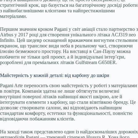
стратегічний крок, що базується на багаторічному досвіді роботи
з найвибагливішими клієнтами та найпрестижнішими
матеріалами.
Першим значним кроком Pagani у світ авіації стало партнерство з
Airbus у 2017 році для створення унікального літака ACJ319 neo
Infinito. Цей шедевр оснащений вражаючим вигнутим стельовим
екраном, що транслює види неба в реальному часі, створюючи
ілюзію безмежного простору. На виставці в Сан-Паулу можна
побачити не тільки цей проект, а й індивідуальні інтер’єри,
розроблені для преміальних літаків Gulfstream G650ER.
Майстерність у кожній деталі: від карбону до шкіри
Pagani Arte переносить свою майстерність у роботі з матеріалами
в повітря. Компанія здатна не лише обтягнути величезні
внутрішні поверхні літаків найвищої якості шкірою, але й
інтегрувати елементи з карбону, що стали візитівкою бренду. Це
дозволяє створювати салони, які відповідають найвищим
стандартам комфорту, естетики та функціональності, повністю
відповідаючи побажанням клієнтів.
На заході також представлено один із найдосконаліших дорожніх
автомобілів Pagani — трековий гіперкар Huayra R. Хоча його