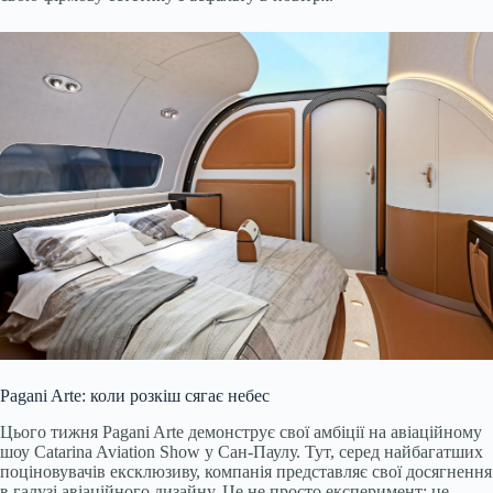
Pagani Arte: коли розкіш сягає небес
Цього тижня Pagani Arte демонструє свої амбіції на авіаційному
шоу Catarina Aviation Show у Сан-Паулу. Тут, серед найбагатших
поціновувачів ексклюзиву, компанія представляє свої досягнення
в галузі авіаційного дизайну. Це не просто експеримент; це