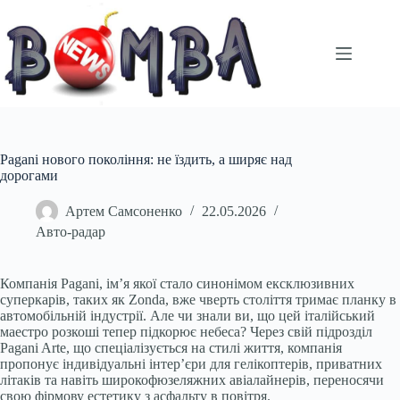
Перейти
до
вмісту
Pagani нового покоління: не їздить, а ширяє над
дорогами
Артем Самсоненко
22.05.2026
Авто-радар
Компанія Pagani, ім’я якої стало синонімом ексклюзивних
суперкарів, таких як Zonda, вже чверть століття тримає планку в
автомобільній індустрії. Але чи знали ви, що цей італійський
маестро розкоші тепер підкорює небеса? Через свій підрозділ
Pagani Arte, що спеціалізується на стилі життя, компанія
пропонує індивідуальні інтер’єри для гелікоптерів, приватних
літаків та навіть широкофюзеляжних авіалайнерів, переносячи
свою фірмову естетику з асфальту в повітря.