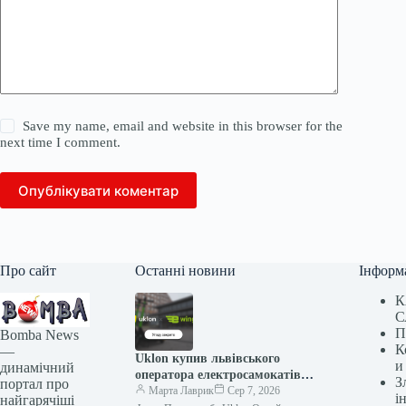
Save my name, email and website in this browser for the
next time I comment.
Опублікувати коментар
Про сайт
Останні новини
Інформ
К
С
П
Bomba News
К
—
Uklon купив львівського
и
динамічний
оператора електросамокатів
З
портал про
e-Wings за 97,6 мільйона
Марта Лаврик
Сер 7, 2026
і
найгарячіші