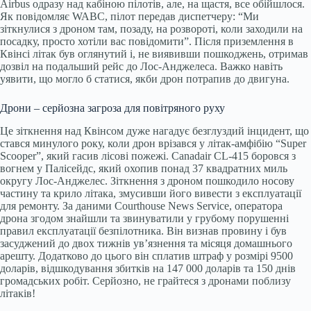
Airbus одразу над кабіною пілотів, але, на щастя, все обійшлося.
Як повідомляє WABC, пілот передав диспетчеру: “Ми
зіткнулися з дроном там, позаду, на розвороті, коли заходили на
посадку, просто хотіли вас повідомити”. Після приземлення в
Квінсі літак був оглянутий і, не виявивши пошкоджень, отримав
дозвіл на подальший рейс до Лос-Анджелеса. Важко навіть
уявити, що могло б статися, якби дрон потрапив до двигуна.
Дрони – серйозна загроза для повітряного руху
Це зіткнення над Квінсом дуже нагадує безглуздий інцидент, що
стався минулого року, коли дрон врізався у літак-амфібію “Super
Scooper”, який гасив лісові пожежі. Canadair CL-415 боровся з
вогнем у Палісейдс, який охопив понад 37 квадратних миль
округу Лос-Анджелес. Зіткнення з дроном пошкодило носову
частину та крило літака, змусивши його вивести з експлуатації
для ремонту. За даними Courthouse News Service, оператора
дрона згодом знайшли та звинуватили у грубому порушенні
правил експлуатації безпілотника. Він визнав провину і був
засуджений до двох тижнів ув’язнення та місяця домашнього
арешту. Додатково до цього він сплатив штраф у розмірі 9500
доларів, відшкодування збитків на 147 000 доларів та 150 днів
громадських робіт. Серйозно, не грайтеся з дронами поблизу
літаків!