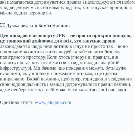
які намагаються дотримуватися правил і насолоджуватися небом
у відведеному місці, на відміну від тих, хто запускає дрони біля
міжнародних аеропортів.
💥 Думка редакції Бомба Новини:
Цей випадок в аеропорту JFK – не просто прикрий випадок,
це тривожний дзвіночок для всіх, хто запускає дрони.
Законодавство щодо безпілотників існує не просто так – воно
покликане захистити життя людей та забезпечити безпеку
повітряного простору. Коли хтось ігнорує ці правила, він
ставить під загрозу сотні життів і завдає шкоди авіаційній
інфраструктурі. Ми бачимо, що покарання можуть бути дуже
суворими, як у випадку з пожежним літаком, і це цілком
виправдано. Вкрай важливо, щоб оператори дронів усвідомили
свою відповідальність і завжди дотримувалися правил безпеки,
адже необережність в небі може мати катастрофічні наслідки.
Оригінал статті:
www.jalopnik.com