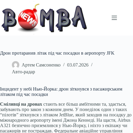
Перейти
до
вмісту
Дрон протаранив літак під час посадки в аеропорту JFK
Артем Самсоненко
03.07.2026
Авто-радар
Інцидент у небі Нью-Йорка: дрон зіткнувся з пасажирським
літаком під час посадки
Сміливці на дронах
стають все більш амбітними та, здається,
забувають про закон з кожним днем. У понеділок один з таких
“пілотів” зіткнувся з літаком JetBlue, який заходив на посадку до
міжнародного аеропорту імені Джона Кеннеді. На щастя, Airbus
A321 безпечно приземлився у Нью-Йорку, і ніхто з екіпажу чи
пасажирів не постраждав. Федеральне авіаційне управління