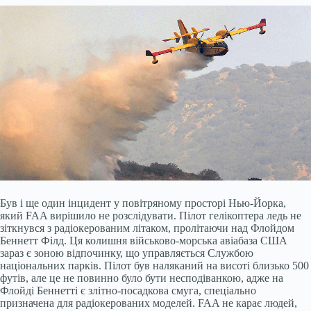
Був і ще один інцидент у повітряному просторі Нью-Йорка,
який FAA вирішило не розслідувати. Пілот гелікоптера ледь не
зіткнувся з радіокерованим літаком, пролітаючи над Флойдом
Беннетт Філд. Ця колишня військово-морська авіабаза США
зараз є зоною відпочинку, що управляється Службою
національних парків. Пілот був наляканий на висоті близько 500
футів, але це не повинно було бути несподіванкою, адже на
Флойді Беннетті є злітно-посадкова смуга, спеціально
призначена для радіокерованих моделей. FAA не карає людей,