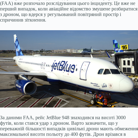
(FAA) вже розпочало розслідування цього інциденту. Це вже не
перший випадок, коли авіаційне відомство змушене розбиратися
з дроном, що вдерся у регульований повітряний простір і
спричинив зіткнення.
За даними FAA, рейс JetBlue 948 знаходився на висоті 3000
футів, коли стався удар з дроном. Варто зазначити, що у
переважній більшості випадків цивільні дрони мають обмеження
максимальної висоти польоту до 400 футів. Дрон врізався в