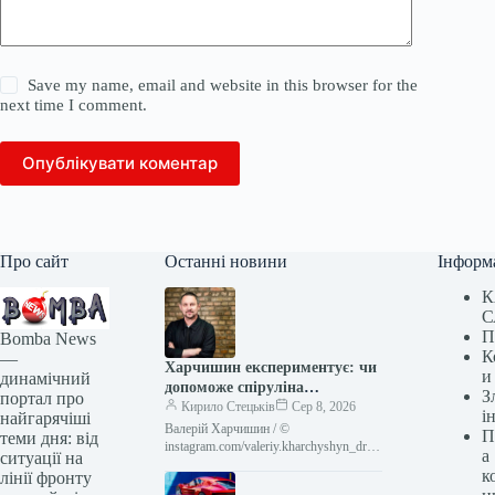
Save my name, email and website in this browser for the
next time I comment.
Опублікувати коментар
Про сайт
Останні новини
Інформ
К
С
П
Bomba News
К
—
Харчишин експериментує: чи
и
динамічний
допоможе спіруліна
З
портал про
помідорам
Кирило Стецьків
Сер 8, 2026
і
найгарячіші
Валерій Харчишин / ©
П
теми дня: від
instagram.com/valeriy.kharchyshyn_dr
а
ситуації на
52-річний український рок-музикант,
к
лінії фронту
лідер гурту «Друга Ріка», Валерій