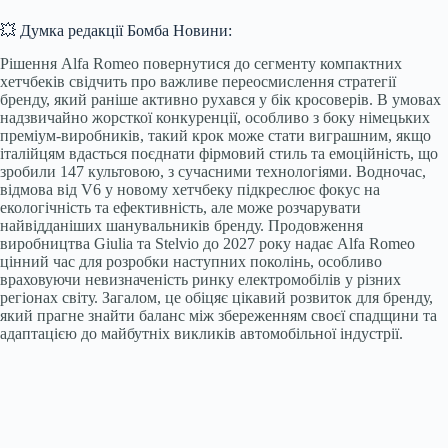
💥 Думка редакції Бомба Новини:
Рішення Alfa Romeo повернутися до сегменту компактних
хетчбеків свідчить про важливе переосмислення стратегії
бренду, який раніше активно рухався у бік кросоверів. В умовах
надзвичайно жорсткої конкуренції, особливо з боку німецьких
преміум-виробників, такий крок може стати виграшним, якщо
італійцям вдасться поєднати фірмовий стиль та емоційність, що
зробили 147 культовою, з сучасними технологіями. Водночас,
відмова від V6 у новому хетчбеку підкреслює фокус на
екологічність та ефективність, але може розчарувати
найвідданіших шанувальників бренду. Продовження
виробництва Giulia та Stelvio до 2027 року надає Alfa Romeo
цінний час для розробки наступних поколінь, особливо
враховуючи невизначеність ринку електромобілів у різних
регіонах світу. Загалом, це обіцяє цікавий розвиток для бренду,
який прагне знайти баланс між збереженням своєї спадщини та
адаптацією до майбутніх викликів автомобільної індустрії.