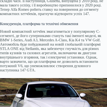
складні часи. Її наступниця, Giulietta, випущена у 2010 році, не
мала такого успіху, і її виробництво припинилося у 2020 році.
Тепер Alfa Romeo робить ставку на повернення до сегменту
компактних хетчбеків, прагнучи відтворити успіх 147.
Конкуренція, платформа та технічні обмеження
Новий компактний хетчбек змагатиметься у популярному C-
сегменті, де його суперниками стануть такі імениті моделі, як
BMW 1-Series, Audi A3, Mercedes A-Class, Kia K4 та VW Golf.
Автомобіль буде побудований на новій глобальній платформі
STLA ONE від Stellantis, яка забезпечує гнучкість для різних
типів кузовів та силових агрегатів, включаючи як двигуни
внутрішнього згоряння, так і електричні установки. Однак,
варто зазначити, що ця платформа не дозволить встановити
потужний V6, що унеможливлює створення духовного
наступника 147 GTA.