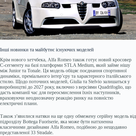
Інші новинки та майбутнє існуючих моделей
Крім нового хетчбека, Alfa Romeo також готує новий кросовер
C-сегменту на базі платформи STLA Medium, який займе нішу
між Junior та Tonale. Ця модель обіцяє поєднання спортивної
динаміки, преміального інтер’єру та характерного італійського
стилю. Щодо поточних моделей, Giulia та Stelvio залишаться у
виробництві до 2027 року, включно з версіями Quadrifoglio, що
дасть компанії час для переосмислення їхніх наступників,
враховуючи неоднозначну реакцію ринку на повністю
електричні плани.
Також з’явилися натяки на ще одну обмежену серійну модель від
підрозділу Bottega Fuoriserie, яка може бути натхненна
класичними дизайнами Alfa Romeo, подібною до нещодавно
представленої 33 Stradale.