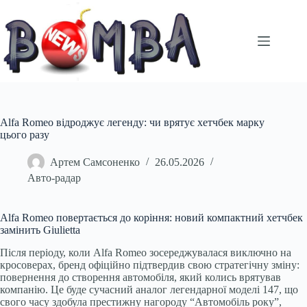
Перейти
до
вмісту
Alfa Romeo відроджує легенду: чи врятує хетчбек марку
цього разу
Артем Самсоненко
26.05.2026
Авто-радар
Alfa Romeo повертається до коріння: новий компактний хетчбек
замінить Giulietta
Після періоду, коли Alfa Romeo зосереджувалася виключно на
кросоверах, бренд офіційно підтвердив свою стратегічну зміну:
повернення до створення автомобіля, який колись врятував
компанію. Це буде сучасний аналог легендарної моделі 147, що
свого часу здобула престижну нагороду “Автомобіль року”,