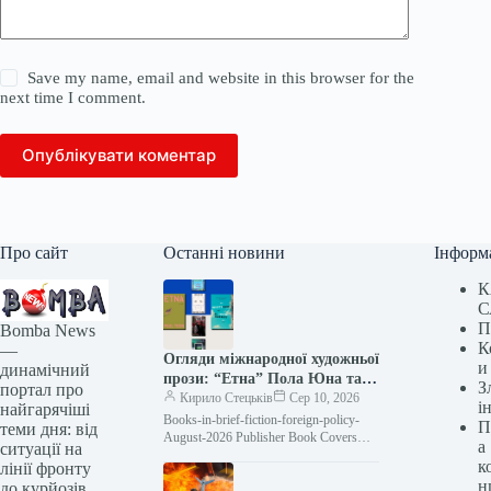
Save my name, email and website in this browser for the
next time I comment.
Опублікувати коментар
Про сайт
Останні новини
Інформ
К
С
П
Bomba News
К
—
Огляди міжнародної художньої
и
динамічний
прози: “Етна” Пола Юна та
З
портал про
“Вайтфейс” А. Іґоні Барретта
Кирило Стецьків
Сер 10, 2026
і
найгарячіші
Books-in-brief-fiction-foreign-policy-
П
теми дня: від
August-2026 Publisher Book Covers
а
ситуації на
Цього місяця читаємо два
к
лінії фронту
кардинально різні погляди на тему
н
до курйозів,
вимушеного переселення та туги за