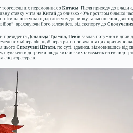
у торговельних перемовинах з
Китаєм
. Після приходу до влади 
тивну ставку мита на
Китай
до близько 40% протягом більшої ча
н піти на поступки щодо доступу до ринку та зменшення двосто
війок”, враховуючи його залежність від експорту до
Сполучених
йни президента
Дональда Трампа
,
Пекін
завдав потужної відповіді
земельних мінералів, щоб перекрити постачання цих критично 
ля цього
Сполучені Штати
, по суті, здалися, відмовившись від 
м
, шукаючи відстрочки щодо китайських обмежень на експорт рід
та енергоресурсів.