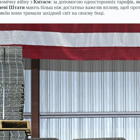
ономічну війну з
Китаєм
: за допомогою односторонніх тарифів, 
чені Штати
мають більш ніж достатньо важелів впливу, щоб про
 якби вони тримали західний світ на своєму боці.