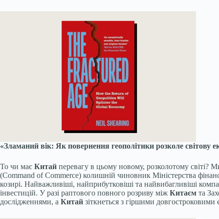
«Зламаний вік: Як повернення геополітики розколе світову е
То чи має
Китай
перевагу в цьому новому, розколотому світі? М
(Command of Commerce) колишній чиновник Міністерства фіна
козирі. Найважливіші, найприбутковіші та найвибагливіші компа
інвестицій. У разі раптового повного розриву між
Китаєм
та Зах
дослідженнями, а
Китай
зіткнеться з гіршими довгостроковими 