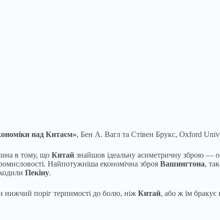
кономіки над Китаєм»
, Бен А. Вагл та Стівен Брукс, Oxford Univer
чина в тому, що
Китай
знайшов ідеальну асиметричну зброю — об
 промисловості. Найпотужніша економічна зброя
Вашингтона
, та
шкодили
Пекіну
.
 нижчий поріг терпимості до болю, ніж
Китай
, або ж їм бракує