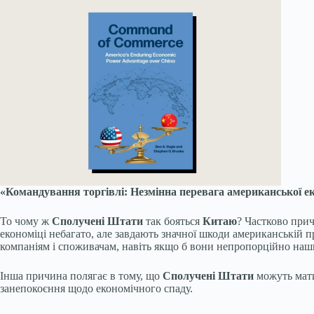
«Командування торгівлі: Незмінна перевага американської е
То чому ж
Сполучені Штати
так бояться
Китаю
? Частково при
економіці небагато, але завдають значної шкоди американській
компаніям і споживачам, навіть якщо б вони непропорційно на
Інша причина полягає в тому, що
Сполучені Штати
можуть мати
занепокоєння щодо економічного спаду.