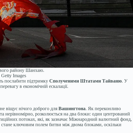
ового району Шанхаю.
 Getty Images
іть послабити підтримку
Сполученими Штатами
Тайваню
. У
перевагу в економічній ескалації.
 не віщує нічого доброго для
Вашингтона
. Як переконливо
о та нерівномірно, розколюється на два блоки: один центрований
тиційних потоках, які, як зазначає Міжнародний валютний фонд,
а стане ключовим полем битви між двома блоками, оскільки