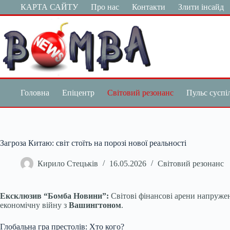
Перейти
КАРТА САЙТУ
Про нас
Контакти
Злити інсайд
до
вмісту
Головна
Епіцентр
Світовий резонанс
Пульс суспі
Загроза Китаю: світ стоїть на порозі нової реальності
Кирило Стецьків
16.05.2026
Світовий резонанс
Ексклюзив “Бомба Новини”:
Світові фінансові арени напруже
економічну війну з
Вашингтоном
.
Глобальна гра престолів: Хто кого?