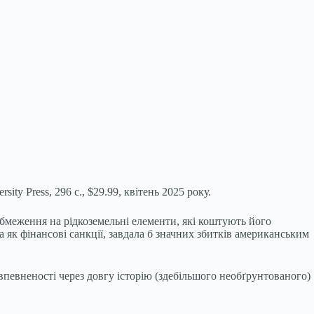
sity Press, 296 с., $29.99, квітень 2025 року.
меження на рідкоземельні елементи, які коштують його
ка як фінансові санкції, завдала б значних збитків американським
 впевненості через довгу історію (здебільшого необґрунтованого)