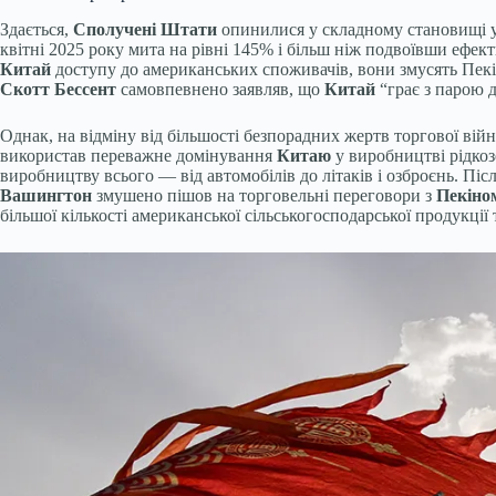
Здається,
Сполучені Штати
опинилися у складному становищі 
квітні 2025 року мита на рівні 145% і більш ніж подвоївши ефек
Китай
доступу до американських споживачів, вони змусять Пекі
Скотт Бессент
самовпевнено заявляв, що
Китай
“грає з парою д
Однак, на відміну від більшості безпорадних жертв торгової ві
використав переважне домінування
Китаю
у виробництві рідко
виробництву всього — від автомобілів до літаків і озброєнь. Піс
Вашингтон
змушено пішов на торговельні переговори з
Пекіно
більшої кількості американської сільськогосподарської продукції 