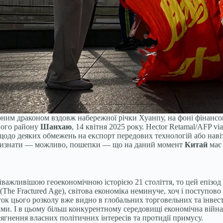
оним драконом вздовж набережної річки Хуанпу, на фоні фінанс
вого району
Шанхаю
, 14 квітня 2025 року.
Hector Retamal/AFP via
щодо деяких обмежень на експорт передових технологій або нав
ь визнати — можливо, пошепки — що на даний момент
Китай
має 
важливішою геоекономічною історією 21 століття, то цей епізод
 (The Fractured Age), світова економіка неминуче, хоч і поступов
ток цього розколу вже видно в глобальних торговельних та інвес
ами. І в цьому більш конкурентному середовищі економічна війн
ягнення власних політичних інтересів та протидії примусу.