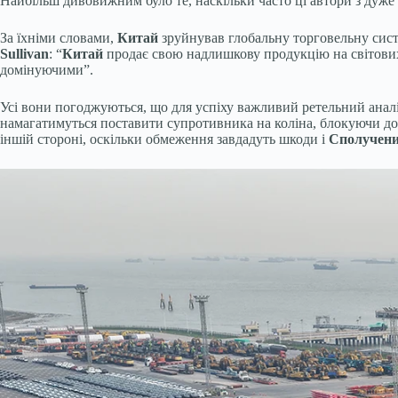
Найбільш дивовижним було те, наскільки часто ці автори з дуж
За їхніми словами,
Китай
зруйнував глобальну торговельну сист
Sullivan
: “
Китай
продає свою надлишкову продукцію на світових
домінуючими”.
Усі вони погоджуються, що для успіху важливий ретельний анал
намагатимуться поставити супротивника на коліна, блокуючи до
іншій стороні, оскільки обмеження завдадуть шкоди і
Сполучен