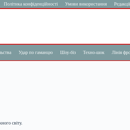
Політика конфіденційності
Умови використання
Редакці
льства
Удар по гаманцю
Шоу-біз
Техно-шок
Лінія фр
ного світу.