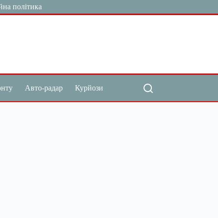
йна політика
онту
Авто-радар
Курйози