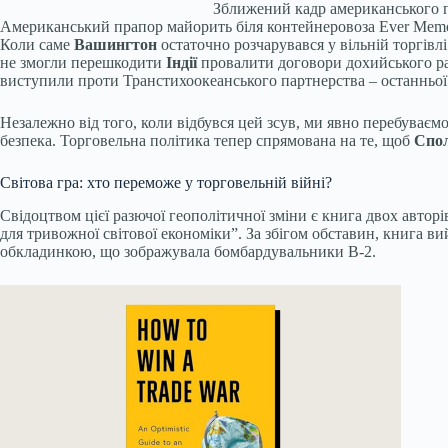
Зближений кадр американського п
Американський прапор майорить біля контейнеровоза Ever Memo
Коли саме
Вашингтон
остаточно розчарувався у вільній торгівлі
не змогли перешкодити
Індії
провалити договори дохийського рау
виступили проти Транстихоокеанського партнерства – останньої
Незалежно від того, коли відбувся цей зсув, ми явно перебуваємо
безпека. Торговельна політика тепер спрямована на те, щоб
Спо
Світова гра: хто переможе у торговельній війні?
Свідоцтвом цієї разючої геополітичної зміни є книга двох авторі
для тривожної світової економіки”. За збігом обставин, книга вий
обкладинкою, що зображувала бомбардувальники B-2.