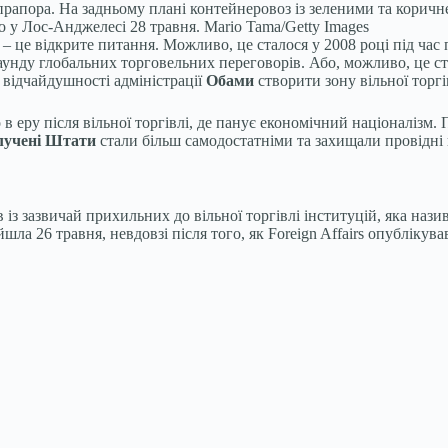
рапора. На задньому плані контейнеровоз із зеленими та кори
 у Лос-Анджелесі 28 травня.
Mario Tama/Getty Images
 – це відкрите питання. Можливо, це сталося у 2008 році під час
нду глобальних торговельних переговорів. Або, можливо, це ста
 відчайдушності адміністрації
Обами
створити зону вільної торгів
 в еру після вільної торгівлі, де панує економічний націоналізм.
лучені Штати
стали більш самодостатніми та захищали провідні г
в із зазвичай прихильних до вільної торгівлі інституцій, яка на
шла 26 травня, невдовзі після того, як Foreign Affairs опублікув