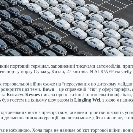
кий портовий термінал, заповнений тисячами автомобілів, прип
кспорт у порту Сучжоу, Китай, 27 квітня.
CN-STR/AFP via Getty
ня торговельної війни схоже на “пересування по дитячому майда
 розкриття цієї теми.
Bown
– це справжній “гік” у сфері тарифів,
та
Китаєм
.
Keynes
писала про ці та інші торговельні конфлікти, 
ь був гостем на їхньому шоу разом із
Lingling Wei
, з якою я напи
 торговельних воєн з презирством, оскільки ці битви шкодять усім
ін до зменшення конкуренції, що читач може дійти висновку: ти
стає необхідною. Хоча пара не називає об’єкт торгової війни, вон