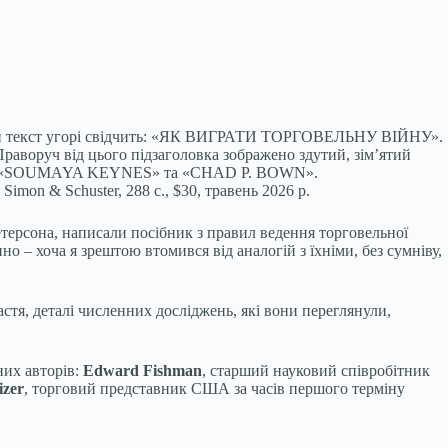
ний текст угорі свідчить: «ЯК ВИГРАТИ ТОРГОВЕЛЬНУ ВІЙНУ».
раворуч від цього підзаголовка зображено здутий, зім’ятий
ерами: «SOUMAYA KEYNES» та «CHAD P. BOWN».
Simon & Schuster, 288 с., $30, травень 2026 р.
терсона, написали посібник з правил ведення торговельної
 – хоча я зрештою втомився від аналогій з їхніми, без сумніву,
стя, деталі численних досліджень, які вони переглянули,
них авторів:
Edward Fishman
, старший науковий співробітник
izer
, торговий представник США за часів першого терміну