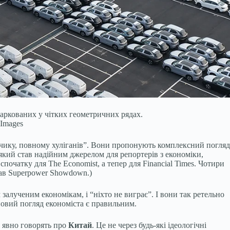
аркованих у чітких геометричних рядах.
 Images
нчику, повному хуліганів”. Вони пропонують комплексний погляд
 який став надійним джерелом для репортерів з економіки,
спочатку для The Economist, а тепер для Financial Times. Чотири
сав Superpower Showdown.)
 залученим економікам, і “ніхто не виграє”. І вони так ретельно
повий погляд економіста є правильним.
и явно говорять про
Китай
. Це не через будь-які ідеологічні