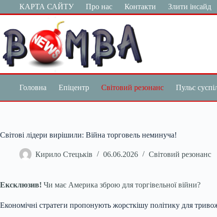
Перейти
КАРТА САЙТУ
Про нас
Контакти
Злити інсайд
до
вмісту
Головна
Епіцентр
Світовий резонанс
Пульс суспі
Світові лідери вирішили: Війна торговель неминуча!
Кирило Стецьків
06.06.2026
Світовий резонанс
Ексклюзив!
Чи має Америка зброю для торгівельної війни?
Економічні стратеги пропонують жорсткішу політику для тривож