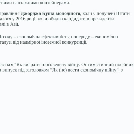
чневими вантажними контейнерами.
 правління
Джорджа Буша-молодшого
, коли Сполучені Штати
лося у 2016 році, коли обидва кандидати в президенти
лі в Азії.
 Позаду – економічна ефективність; попереду – економічна
алузі від надмірної іноземної конкуренції.
зивається “Як виграти торговельну війну: Оптимістичний посібник
ав випуск під заголовком “Як (не) вести економічну війну”, з