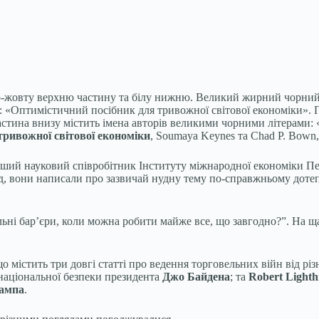
аво-жовту верхню частину та білу нижню. Великий жирний чор
 «Оптимістичний посібник для тривожної світової економіки». П
іла частина внизу містить імена авторів великими чорними літ
тривожної світової економіки
, Soumaya Keynes та Chad P. Bown, 
рший науковий співробітник Інституту міжнародної економіки Пе
, вони написали про зазвичай нудну тему по-справжньому дотепно
ьні бар’єри, коли можна робити майже все, що завгодно?”. На ща
о містить три довгі статті про ведення торговельних війн від різ
 національної безпеки президента
Джо Байдена
; та
Robert Lighth
ампа
.