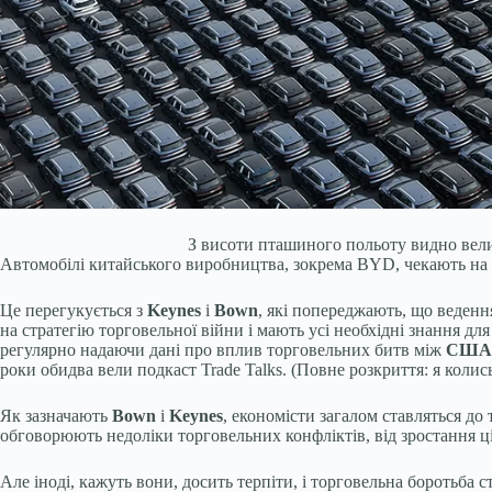
З висоти пташиного польоту видно вели
Автомобілі китайського виробництва, зокрема BYD, чекають на е
Це перегукується з
Keynes
і
Bown
, які попереджають, що веден
на стратегію торговельної війни і мають усі необхідні знання для
регулярно надаючи дані про вплив торговельних битв між
США
роки обидва вели подкаст Trade Talks. (Повне розкриття: я колис
Як зазначають
Bown
і
Keynes
, економісти загалом ставляться до
обговорюють недоліки торговельних конфліктів, від зростання ц
Але іноді, кажуть вони, досить терпіти, і торговельна боротьба 