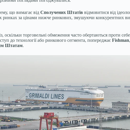
е різними поглядами погоджувалися.
ему, що вимагає від
Сполучених Штатів
відмовитися від ідеоло
 ринках за цінами нижче ринкових, змушуючи конкурентних виро
із, оскільки торговельні обмеження часто обертаються проти с
ступ до технології або ринкового сегмента, попереджає
Fishman
им Штатам
.