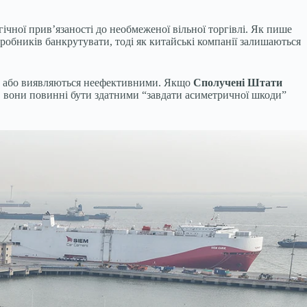
гічної прив’язаності до необмеженої вільної торгівлі. Як пише
бників банкрутувати, тоді як китайські компанії залишаються
ебе або виявляються неефективними. Якщо
Сполучені Штати
, вони повинні бути здатними “завдати асиметричної шкоди”