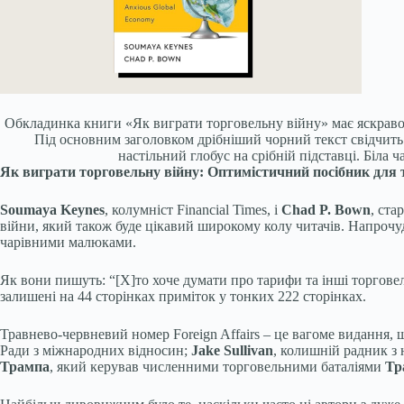
Обкладинка книги «Як виграти торговельну війну» має яскр
Під основним заголовком дрібніший чорний текст свідчить:
настільний глобус на срібній підставці. Б
Як виграти торговельну війну: Оптимістичний посібник для 
Soumaya Keynes
, колумніст Financial Times, і
Chad P. Bown
, ста
війни, який також буде цікавий широкому колу читачів. Напрочуд
чарівними малюками.
Як вони пишуть: “[Х]то хоче думати про тарифи та інші торговел
залишені на 44 сторінках приміток у тонких 222 сторінках.
Травнево-червневий номер Foreign Affairs – це вагоме видання, щ
Ради з міжнародних відносин;
Jake Sullivan
, колишній радник з
Трампа
, який керував численними торговельними баталіями
Тр