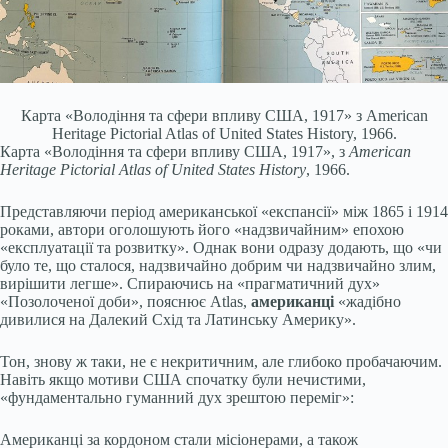
Карта «Володіння та сфери впливу США, 1917» з American
Heritage Pictorial Atlas of United States History, 1966.
Карта «Володіння та сфери впливу США, 1917», з
American
Heritage Pictorial Atlas of United States History
, 1966.
Представляючи період американської «експансії» між 1865 і 1914
роками, автори оголошують його «надзвичайним» епохою
«експлуатації та розвитку». Однак вони одразу додають, що «чи
було те, що сталося, надзвичайно добрим чи надзвичайно злим,
вирішити легше». Спираючись на «прагматичний дух»
«Позолоченої доби», пояснює Atlas,
американці
«жадібно
дивилися на Далекий Схід та Латинську Америку».
Тон, знову ж таки, не є некритичним, але глибоко пробачаючим.
Навіть якщо мотиви США спочатку були нечистими,
«фундаментально гуманний дух зрештою переміг»:
Американці за кордоном стали місіонерами, а також