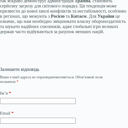
так яскраво демонструє адміністрація
Трампа
, становить
серйозну загрозу для світового порядку. Ця тенденція може
призвести до нової хвилі конфліктів та нестабільності, особливо
в регіонах, що межують з
Росією
та
Китаєм
. Для
України
це
означає, що нам необхідно зміцнювати власну обороноздатність
та шукати надійних союзників, адже глобальні ігри великих
держав часто відбуваються за рахунок менших націй.
Залишити відповідь
Ваша e-mail адреса не оприлюднюватиметься.
Обов’язкові поля
позначені
*
Ім’я
*
Email
*