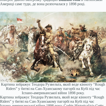
Америці саме туди, де вона розпочалася у 1898 році.
Картина зображує Теодора Рузвельта, який веде кінноту “Rough
Riders” у битві на Сан-Хуанському пагорбі на Кубі під час
Іспано-американської війни 1898 року.
Картина зображує Теодора Рузвельта, який веде кінноту “Rough
Riders” у битві на Сан-Хуанському пагорбі на Кубі під час
Іспано-американської війни 1898 року.
Corbis Historical/via Getty