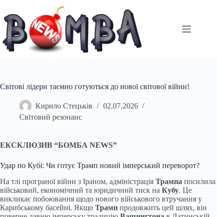
Перейти
до
вмісту
Світові лідери таємно готуються до нової світової війни!
Кирило Стецьків
02.07.2026
Світовий резонанс
ЕКСКЛЮЗИВ “БОМБА NEWS”
Удар по Кубі: Чи готує Трамп новий імперський переворот?
На тлі програної війни з Іраном, адміністрація
Трампа
посилила
військовий, економічний та юридичний тиск на
Кубу
. Це
викликає побоювання щодо нового військового втручання у
Карибському басейні. Якщо
Трамп
продовжить цей шлях, він
поверне давню імперську традицію
Вашингтона
в Латинській