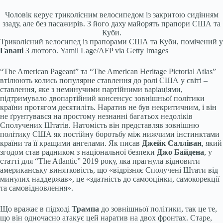
Чоловік керує триколісним велосипедом із закритою сидінням
ззаду, але без пасажирів. З його даху майорять прапори США та
Куби.
Триколісний велосипед із прапорами США та Куби, помічений у
Гавані
3 лютого.
Yamil Lage/AFP via Getty Images
“The American Pageant” та “The American Heritage Pictorial Atlas”
втілюють колись популярне ставлення до ролі США у світі –
ставлення, яке з неминучими партійними варіаціями,
підтримувало двопартійний консенсус зовнішньої політики
країни протягом десятиліть. Наратив не був некритичним, і він
не ґрунтувався на простому незнанні багатьох недоліків
Сполучених Штатів. Натомість він представляв зовнішню
політику США як постійну боротьбу між нижчими інстинктами
країни та її кращими ангелами. Як писав
Джейк Салліван
, який
згодом став радником з національної безпеки
Джо Байдена
, у
статті для “The Atlantic” 2019 року, яка прагнула відновити
американську винятковість, що «відрізняє Сполучені Штати від
минулих наддержав», це «здатність до самооцінки, самокорекції
та самовідновлення».
Що вражає в підході
Трампа
до зовнішньої політики, так це те,
що він одночасно атакує цей наратив на двох фронтах. Старе,