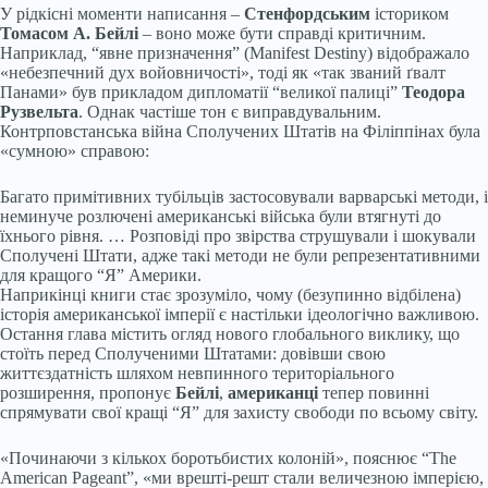
У рідкісні моменти написання –
Стенфордським
істориком
Томасом А. Бейлі
– воно може бути справді критичним.
Наприклад, “явне призначення” (Manifest Destiny) відображало
«небезпечний дух войовничості», тоді як «так званий ґвалт
Панами» був прикладом дипломатії “великої палиці”
Теодора
Рузвельта
. Однак частіше тон є виправдувальним.
Контрповстанська війна Сполучених Штатів на Філіппінах була
«сумною» справою:
Багато примітивних тубільців застосовували варварські методи, і
неминуче розлючені американські війська були втягнуті до
їхнього рівня. … Розповіді про звірства струшували і шокували
Сполучені Штати, адже такі методи не були репрезентативними
для кращого “Я” Америки.
Наприкінці книги стає зрозуміло, чому (безупинно відбілена)
історія американської імперії є настільки ідеологічно важливою.
Остання глава містить огляд нового глобального виклику, що
стоїть перед Сполученими Штатами: довівши свою
життєздатність шляхом невпинного територіального
розширення, пропонує
Бейлі
,
американці
тепер повинні
спрямувати свої кращі “Я” для захисту свободи по всьому світу.
«Починаючи з кількох боротьбистих колоній», пояснює “The
American Pageant”, «ми врешті-решт стали величезною імперією,