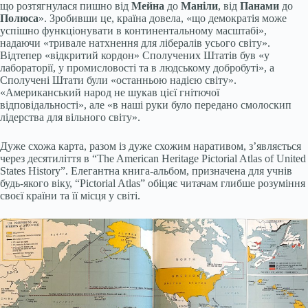
що розтягнулася пишно від
Мейна
до
Маніли
, від
Панами
до
Полюса
». Зробивши це, країна довела, «що демократія може
успішно функціонувати в континентальному масштабі»,
надаючи «тривале натхнення для лібералів усього світу».
Відтепер «відкритий кордон» Сполучених Штатів був «у
лабораторії, у промисловості та в людському добробуті», а
Сполучені Штати були «останньою надією світу».
«Американський народ не шукав цієї гнітючої
відповідальності», але «в наші руки було передано смолоскип
лідерства для вільного світу».
Дуже схожа карта, разом із дуже схожим наративом, з’являється
через десятиліття в “The American Heritage Pictorial Atlas of United
States History”. Елегантна книга-альбом, призначена для учнів
будь-якого віку, “Pictorial Atlas” обіцяє читачам глибше розуміння
своєї країни та її місця у світі.