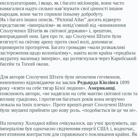
експлуататорами, і якщо, як і багато місіонерів, вони часто
намагалися надто сильно нав’язувати свої цінності іншим
народам, вони часто сприяли їхньому добробуту.
Як і багато інших описів, “Pictorial Atlas” досить відверто
представляє «імперіалізм» як невід’ємний від «виникнення
Сполучених Штатів як світової держави» і, зрештою,
виправданий ним. Ідея про те, що Сполучені Штати були
втягнуті на світову арену проти своєї волі, допомагає
примирити протиріччя. Багато громадян «мали розважливі
застереження щодо колоніалізму», навіть коли країна «придбала
акуратну маленьку імперію», що розтягнулася через Карибський
басейн та Тихий океан.
Для авторів Сполучені Штати були неохочим гегемоном,
невпевнено відповідаючи на заклик
Редьярда Кіплінга
1899
року «взяти на себе тягар Білої людини».
Американці
,
пояснюють автори, «не надягали на себе мантію світової сили та
впливу граціозно, і протягом багатьох років вона незручно
лежала на їхніх плечах». Проте врешті-решт Сполучені Штати
були змушені прийняти цю нову роль, «подобається їм це чи ні».
На початку Холодної війни очікувалося, що учні зрозуміють, що
імперіалізм був одночасно свідченням енергії США і, водночас,
негативним контрастом для справжнього покликання країни. Як