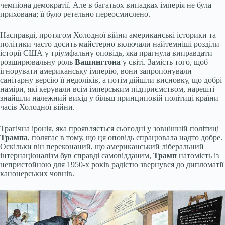
чемпіона демократії. Але в багатьох випадках імперія не була
прихована; її було ретельно переосмислено.
Насправді, протягом Холодної війни американські історики та
політики часто досить майстерно включали найтемніші розділи
історії США у тріумфальну оповідь, яка прагнула виправдати
розширювальну роль
Вашингтона
у світі. Замість того, щоб
ігнорувати американську імперію, вони запропонували
санітарну версію її недоліків, а потім дійшли висновку, що добрі
наміри, які керували всім імперським підприємством, нарешті
знайшли належний вихід у більш принциповій політиці країни
часів Холодної війни.
Трагічна іронія, яка проявляється сьогодні у зовнішній політиці
Трампа
, полягає в тому, що ця оповідь спрацювала надто добре.
Оскільки він переконаний, що американський ліберальний
інтернаціоналізм був справді самовідданим,
Трамп
натомість із
непристойною для 1950-х років радістю звернувся до дипломатії
канонерських човнів.