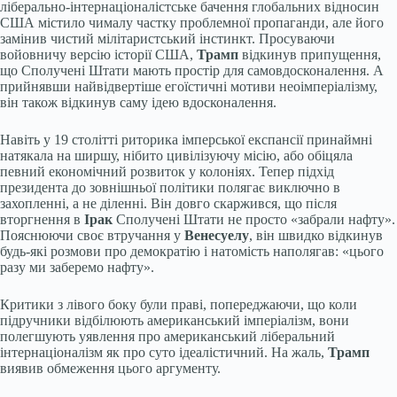
ліберально-інтернаціоналістське бачення глобальних відносин
США містило чималу частку проблемної пропаганди, але його
замінив чистий мілітаристський інстинкт. Просуваючи
войовничу версію історії США,
Трамп
відкинув припущення,
що Сполучені Штати мають простір для самовдосконалення. А
прийнявши найвідвертіше егоїстичні мотиви неоімперіалізму,
він також відкинув саму ідею вдосконалення.
Навіть у 19 столітті риторика імперської експансії принаймні
натякала на ширшу, нібито цивілізуючу місію, або обіцяла
певний економічний розвиток у колоніях. Тепер підхід
президента до зовнішньої політики полягає виключно в
захопленні, а не діленні. Він довго скаржився, що після
вторгнення в
Ірак
Сполучені Штати не просто «забрали нафту».
Пояснюючи своє втручання у
Венесуелу
, він швидко відкинув
будь-які розмови про демократію і натомість наполягав: «цього
разу ми заберемо нафту».
Критики з лівого боку були праві, попереджаючи, що коли
підручники відбілюють американський імперіалізм, вони
полегшують уявлення про американський ліберальний
інтернаціоналізм як про суто ідеалістичний. На жаль,
Трамп
виявив обмеження цього аргументу.