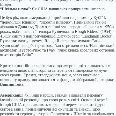
Images
“Шкільна наука”: Як США навчилися прикривати імперію
Це був рік, коли американці “прийшли на допомогу Кубі” і,
“перемігши Іспанію”, “здобули імперію”. Принаймні так би
дізналися
Дональд Трамп
та інші учні середньої школи у 1950-х
роках, якби читали “Теодора Рузвельта та Rough Riders” (1954) –
41-шу книгу з найпопулярнішої дитячої серії “Landmark Books”.
Рузвельт
махнув мечем, Rough Riders штурмували Сан-
Хуанський пагорб, і зрештою, “ми отримали весь Філіппінський
архіпелаг, Пуерто-Рико та Гуам, плюс кілька коралових островів,
як-от острів Вейк”.
Критики постійно скаржилися, що американці залишаються в
невіданні щодо цієї історії та заперечують імперське минуле
своєї країни.
Трамп
, стверджують вони, зараз викриває
потворну правду, що ховається за фасадом ліберальної риторики
Вашингтона
.
Американці
, як і інші народи, завжди віддавали перевагу
ідеалізованій розповіді про свою роль у світі. Основні версії
історії США прославляють моральні перемоги, як-от Друга
світова війна, применшуючи всі окупації та анексії, щоб
розповісти героїчну історію Сполучених Штатів як глобального