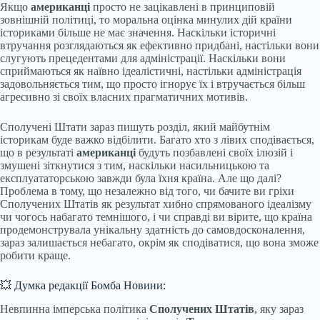
Якщо
американці
просто не зацікавлені в принциповій
зовнішній політиці, то моральна оцінка минулих дій країни
істориками більше не має значення. Наскільки історичні
втручання розглядаються як ефективно придбані, настільки вони
слугують прецедентами для адміністрації. Наскільки вони
сприймаються як наївно ідеалістичні, настільки адміністрація
задовольняється тим, що просто ігнорує їх і втручається більш
агресивно зі своїх власних прагматичних мотивів.
Сполучені Штати зараз пишуть розділ, який майбутнім
історикам буде важко відбілити. Багато хто з лівих сподівається,
що в результаті
американці
будуть позбавлені своїх ілюзій і
змушені зіткнутися з тим, наскільки насильницькою та
експлуататорською завжди була їхня країна. Але що далі?
Проблема в тому, що незалежно від того, чи бачите ви гріхи
Сполучених Штатів як результат хибно спрямованого ідеалізму
чи чогось набагато темнішого, і чи справді ви вірите, що країна
продемонструвала унікальну здатність до самовдосконалення,
зараз залишається небагато, окрім як сподіватися, що вона зможе
робити краще.
💥 Думка редакції Бомба Новини:
Невпинна імперська політика
Сполучених Штатів
, яку зараз