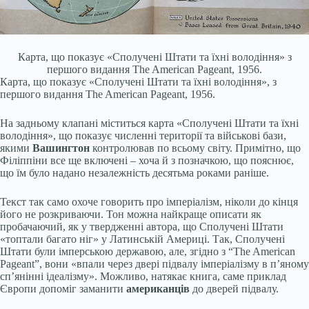
Карта, що показує «Сполучені Штати та їхні володіння» з
першого видання The American Pageant, 1956.
Карта, що показує «Сполучені Штати та їхні володіння», з
першого видання The American Pageant, 1956.
На задньому клапані міститься карта «Сполучені Штати та їхні
володіння», що показує численні території та військові бази,
якими
Вашингтон
контролював по всьому світу. Примітно, що
Філіппіни все ще включені – хоча й з позначкою, що пояснює,
що їм було надано незалежність десятьма роками раніше.
Текст так само охоче говорить про імперіалізм, ніколи до кінця
його не розкриваючи. Тон можна найкраще описати як
пробачаючий, як у твердженні автора, що Сполучені Штати
«топтали багато ніг» у Латинській Америці. Так, Сполучені
Штати були імперською державою, але, згідно з “The American
Pageant”, вони «впали через двері підвалу імперіалізму в п’яному
сп’янінні ідеалізму». Можливо, натякає книга, саме приклад
Європи допоміг заманити
американців
до дверей підвалу.