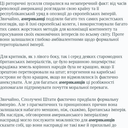
Ці риторичні зусилля спиралися на незаперечний факт: від часів
революції американці розглядали свою країну та її
республіканський уряд в опозиції до європейських імперій.
Звичайно,
американці
поділяли багато тих самих расистських
поглядів, що й їхні європейські колеги, і використовували багато
тих самих жорстоких методів для колонізації континенту та
просування своїх економічних інтересів по всьому світу. Проте
вони залишалися глибоко амбівалентними щодо формальної
територіальної імперії.
Для критиків, як з лівого боку, так і серед деяких старомодних
британських імперіалістів, це було вершиною лицемірства:
крадіжка земель корінних народів була не кращою, якщо її
зрештою перетворювали на штат; вторгнення на карибські
острови не було кращим, якщо ви відмовлялися їх фактично
анексувати. Але для багатьох
американців
ці розбіжності
допомагали підтримувати почуття моральної переваги.
Звичайно, Сполучені Штати фактично придбали формальну
імперію. Але з прагматичних та принципових причин вона
залишалася набагато меншою, ніж, скажімо, Британська імперія.
Як наслідок, обговорення американського імперіалізму
насправді могло послужити можливістю для
американців
сказати собі, що вони насправді не такі вже й прихильні до