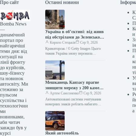
Про сайт
Останні новини
Інформ
К
С
П
Bomba News
К
—
Україна в об’єктиві: від жнив
и
динамічний
під обстрілами до Зеленського
З
портал про
в Сербії (2-9 серпня)
Кирило Стецьків
Сер 9, 2026
і
найгарячіші
Краматорськ / © Getty Images Цього
П
теми дня: від
тижня Україна знову пережила
а
ситуації на
пекельні дні. Росія безжально била по
к
лінії фронту
наших містах. ТСН.ua зібрав…
н
до курйозів,
ті
шоу-бізнесу
У
та новинок
Мешканець Канзасу прагне
в
автосвіту. Ми
знищити мережу з 200 камер,
т
стежимо за
що, на його думку, стежила за
Артем Самсоненко
Сер 9, 2026
Р
пульсом
ним
Автоматизовані системи зчитування
й
суспільства і
номерних знаків роблять набагато
п
технологічни
більше, ніж просто повідомляють
а
ми
поліцію про викрадені авто. Вони
новинками,
створюють базу даних, яка…
аби читач
завжди був у
курсі
Який автомобіль