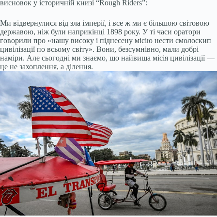
висновок у історичній книзі “Rough Riders”:
Ми відвернулися від зла імперії, і все ж ми є більшою світовою
державою, ніж були наприкінці 1898 року. У ті часи оратори
говорили про «нашу високу і піднесену місію нести смолоскип
цивілізації по всьому світу». Вони, безсумнівно, мали добрі
наміри. Але сьогодні ми знаємо, що найвища місія цивілізації —
це не захоплення, а ділення.