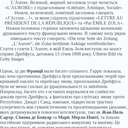
L’Aurore. Великий, жирний заголовок угорі читається
«L’AURORE» з підзаголовком «Littéraire, Artistique, Sociale».
Нижче, величезний, помітний заголовок говорить
«J’Accuse…!», за яким слідують підзаголовки «LETTRE AU
PRÉSIDENT DE LA RÉPUBLIQUE» та «Par ÉMILE ZOLA».
Нижня половина сторінки заповнена щільними колонками
друкованого тексту французькою мовою. В самому низу рядок
німецького тексту говорить: «Die erste Seite der Zeitung
„L’Aurore“, die Zolas berühmte Anklage veröffentlichte».
Стаття з газети L’Aurore, в якій Еміль Золя виступає на захист
справи Дрейфуса, датована 13 січня 1898 року.
Ullstein Bild via
Getty Images
Однак, ці дві
Франції
мали багато спільного. Гарріс показала,
що хоча противники Дрейфуса були прихильниками теорій про
кривавий наклеп та єврейську змову, прихильники Дрейфуса
були не менш схильні до ірраціональності та забобонів.
Наприклад, багато хто з останніх керувалися не слабкістю
доказів проти Дрейфуса, а фантазією про єзуїтську змову проти
Республіки. Джадт і Санд, навпаки, підкреслили трагічну
суперечність між гуманістичними та просвітницькими ідеалами,
яких дотримувалися повоєнні інтелектуали, такі як
Жан-Поль
Сартр
,
Сімона де Бовуар
та
Моріс Мерло-Понті
, та їхньою
постійною підтримкою радянського комунізму та маоїзму. Це
були мислителі, як зазначив консервативний інтелектуал