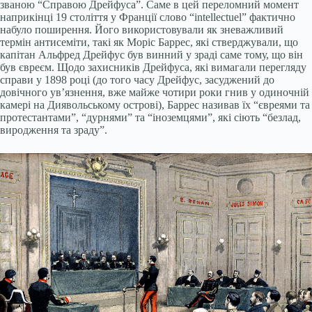
званою “Справою Дрейфуса”. Саме в цей переломний момент
наприкінці 19 століття у Франції слово “intellectuel” фактично
набуло поширення. Його використовували як зневажливий
термін антисеміти, такі як Моріс Баррес, які стверджували, що
капітан Альфред Дрейфус був винний у зраді саме тому, що він
був євреєм. Щодо захисників Дрейфуса, які вимагали перегляду
справи у 1898 році (до того часу Дрейфус, засуджений до
довічного ув’язнення, вже майже чотири роки гнив у одиночній
камері на Диявольському острові), Баррес називав їх “євреями та
протестантами”, “дурнями” та “іноземцями”, які сіють “безлад,
виродження та зраду”.