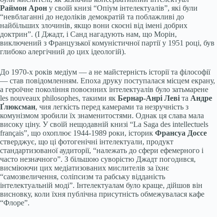
Раймон Арон
у своїй книзі “Опіум інтелектуалів”, які були
“невблаганні до недоліків демократій та поблажливі до
найбільших злочинів, якщо вони скоєні від імені добрих
доктрин”. (І Джадт, і Санд нагадують нам, що Морін,
виключений з Французької комуністичної партії у 1951 році, був
глибоко алергічний до цих ідеологій).
До 1970-х років медіум — а не майстерність історії та філософії
— став повідомленням. Епоха друку поступалася місцем екрану,
а героїчне покоління повоєнних інтелектуалів було затьмарене
les nouveaux philosophes, такими як
Бернар-Анрі Леві
та
Андре
Ґлюксман
, чия легкість перед камерами та незручність з
комунізмом зробили їх знаменитостями. Однак ця слава мала
високу ціну. У своїй нещодавній книзі “La Saga des intellectuels
français”, що охоплює 1944-1989 роки, історик
Франсуа Доссе
стверджує, що ці фотогенічні інтелектуали, продукт
стандартизованої аудиторії, “належать до сфери ефемерного і
часто незначного”. З більшою суворістю Джадт погодився,
висміюючи цих медіатизованих мислителів за їхнє
“самозвеличення, соліпсизм та рабську відданість
інтелектуальній моді”. Інтелектуалам було краще, дійшов він
висновку, коли їхня публічна присутність обмежувалася кафе
“Флоре”.