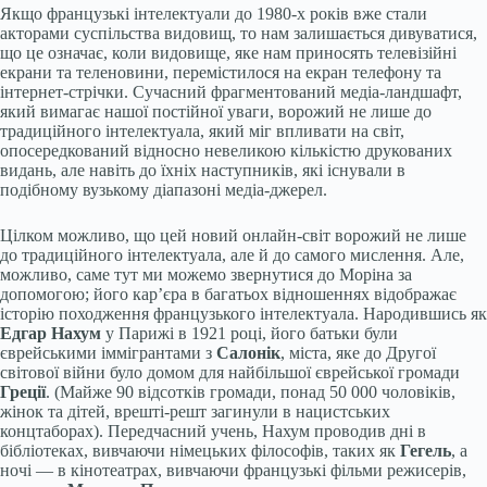
Якщо французькі інтелектуали до 1980-х років вже стали
акторами суспільства видовищ, то нам залишається дивуватися,
що це означає, коли видовище, яке нам приносять телевізійні
екрани та теленовини, перемістилося на екран телефону та
інтернет-стрічки. Сучасний фрагментований медіа-ландшафт,
який вимагає нашої постійної уваги, ворожий не лише до
традиційного інтелектуала, який міг впливати на світ,
опосередкований відносно невеликою кількістю друкованих
видань, але навіть до їхніх наступників, які існували в
подібному вузькому діапазоні медіа-джерел.
Цілком можливо, що цей новий онлайн-світ ворожий не лише
до традиційного інтелектуала, але й до самого мислення. Але,
можливо, саме тут ми можемо звернутися до Моріна за
допомогою; його кар’єра в багатьох відношеннях відображає
історію походження французького інтелектуала. Народившись як
Едгар Нахум
у Парижі в 1921 році, його батьки були
єврейськими іммігрантами з
Салонік
, міста, яке до Другої
світової війни було домом для найбільшої єврейської громади
Греції
. (Майже 90 відсотків громади, понад 50 000 чоловіків,
жінок та дітей, врешті-решт загинули в нацистських
концтаборах). Передчасний учень, Нахум проводив дні в
бібліотеках, вивчаючи німецьких філософів, таких як
Гегель
, а
ночі — в кінотеатрах, вивчаючи французькі фільми режисерів,