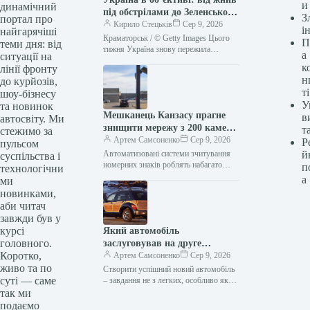
и
динамічний
під обстрілами до Зеленського
З
портал про
в Сербії (2-9 серпня)
Кирило Стецьків
Сер 9, 2026
і
найгарячіші
Краматорськ / © Getty Images Цього
П
теми дня: від
тижня Україна знову пережила
а
ситуації на
пекельні дні. Росія безжально била по
к
лінії фронту
наших містах. ТСН.ua зібрав…
н
до курйозів,
ті
шоу-бізнесу
У
та новинок
Мешканець Канзасу прагне
в
автосвіту. Ми
знищити мережу з 200 камер,
т
стежимо за
що, на його думку, стежила за
Артем Самсоненко
Сер 9, 2026
Р
пульсом
ним
Автоматизовані системи зчитування
й
суспільства і
номерних знаків роблять набагато
п
технологічни
більше, ніж просто повідомляють
а
ми
поліцію про викрадені авто. Вони
новинками,
створюють базу даних, яка…
аби читач
завжди був у
курсі
Який автомобіль
головного.
заслуговував на друге
Коротко,
покоління, але так і не
Артем Самсоненко
Сер 9, 2026
живо та по
отримав його?
Створити успішний новий автомобіль
суті — саме
– завдання не з легких, особливо якщо
він побудований на унікальній
так ми
платформі. Але навіть випуск
подаємо