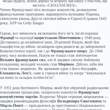
міські будівлі, зелені дерева та вітрину магазину з текстом, що
містить «CHAUSSURES».
Члени Французької ліги молодих комуністів, розмахуючи
французькими прапорами, марширують вулицями Парижа,
святкуючи кінець Другої світової війни в Європі 8 травня 1945
року.
AFP via Getty Images
Однак, все змінилося, включаючи його ім’я, після поразки
Франції
та окупації
нацистською Німеччиною
у 1940 році.
Діставшись до незайнятої зони, 20-річний Нахум, який був
пацифістом до війни, незабаром приєднався як до забороненої
Комуністичної партії, так і до
Французького опору
. До 1944
року, часу визволення, Нахум не тільки став лейтенантом
Вільних французьких сил
, але й завдяки своєму бойовому
псевдоніму, молодий чоловік став
Моріном
. Дійсно, ніби він
став іншою людиною. Як зауважив один з його біографів,
Еммануель Лем’є
, саме в горнилі війни та опору “викувалася
ця жива та складна особистість”.
У 1951 році бунтівного Моріна, який був обурений радянськими
показовими процесами, попросили покинути
Французьку
комуністичну партію
. Водночас Морін отримав запрошення —
завдяки рекомендаціям філософів
Володимира Єнкелевича
та
Мерло-Понті
— приєднатися до престижного Національного
центру наукових досліджень у Парижі. Протягом наступних