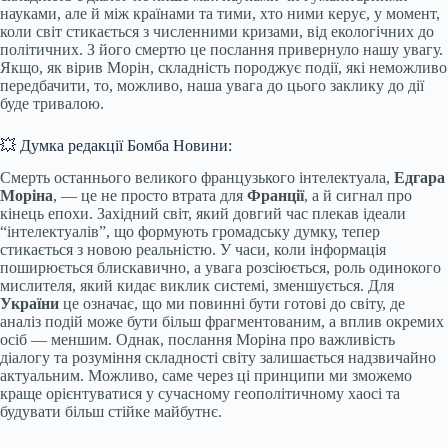
науками, але й між країнами та тими, хто ними керує, у момент,
коли світ стикається з численними кризами, від екологічних до
політичних. З його смертю це послання привернуло нашу увагу.
Якщо, як вірив Морін, складність породжує події, які неможливо
передбачити, то, можливо, наша увага до цього заклику до дії
буде тривалою.
💥 Думка редакції Бомба Новини:
Смерть останнього великого французького інтелектуала,
Едгара
Моріна
, — це не просто втрата для
Франції
, а й сигнал про
кінець епохи. Західний світ, який довгий час плекав ідеали
“інтелектуалів”, що формують громадську думку, тепер
стикається з новою реальністю. У часи, коли інформація
поширюється блискавично, а увага розсіюється, роль одинокого
мислителя, який кидає виклик системі, зменшується. Для
України
це означає, що ми повинні бути готові до світу, де
аналіз подій може бути більш фрагментованим, а вплив окремих
осіб — меншим. Однак, послання Моріна про важливість
діалогу та розуміння складності світу залишається надзвичайно
актуальним. Можливо, саме через ці принципи ми зможемо
краще орієнтуватися у сучасному геополітичному хаосі та
будувати більш стійке майбутнє.