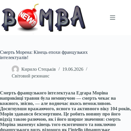
Перейти
до
вмісту
Смерть Морена: Кінець епохи французьких
інтелектуалів!
Кирило Стецьків
19.06.2026
Світовий резонанс
Смерть французького інтелектуала Едгара Моріна
наприкінці травня була неминучою — смерть чекає на
кожного, звісно, — але водночас якось неможливою.
Досягнувши вражаючого, ясного та активного віку 104 років,
Морін здавався безсмертним. Це робить новину про його
відхід такою разючою, як і його ширше значення: смерть
Моріна знаменує кінець того екзотичного та виключно
французького виду, відомого як l’intello (французьке