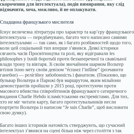
скорочення для інтелектуала), подія вимирання, яку слід
відзначити, хоча, можливо, й не оплакувати.
Спадщина французького мислителя
Існує величезна література про характер та кар’єру французького
інтелектуала — передбачувано, багато чого написано самими
інтелектуалами — так само, як і багато розбіжностей щодо того,
коли цей соціальний тип вперше з’явився. Деякі історики
сягають часів Просвітництва та ролі, яку відігравали les
philosophes у їхній боротьбі проти беззаперечної та свавільної
влади трону та вівтаря. Зі своїм звичайним шармом Вольтер
втілив їхню мету своїм девізом “écrasez l’infâme” (розчавити
ганебне) — релігійну забобонність і фанатизм. (Показово, що
бульвар Вольтера в Парижі був маршрутом, яким мільйони
демонстрантів пройшли у 2015 році, протестуючи проти
масового вбивства співробітників французького сатиричного
видання Charlie Hebdo ісламістськими екстремістами. Для тих,
хто не міг читати карту, багато протестувальників несли
портрети Вольтера із написом “Je suis Charlie”, щоб висловити
свою думку).
Багато інших істориків натомість стверджують, що сучасний
інтелектуал з’явився на сцені більш ніж через століття з так