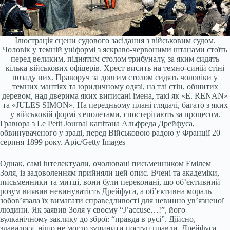
Ілюстрація сцени судового засідання з військовим судом.
Чоловік у темній уніформі з яскраво-червоними штанами стоїть
перед великим, піднятим столом трибуналу, за яким сидять
кілька військових офіцерів. Хрест висить на темно-синій стіні
позаду них. Праворуч за довгим столом сидять чоловіки у
темних мантіях та юридичному одязі, на тлі стін, обшитих
деревом, над дверима яких виписані імена, такі як «E. RENAN»
та «JULES SIMON». На передньому плані глядачі, багато з яких
у військовій формі з еполетами, спостерігають за процесом.
Гравюра з Le Petit Journal капітана Альфреда Дрейфуса,
обвинуваченого у зраді, перед Військовою радою у Франції 20
серпня 1899 року.
Apic/Getty Images
Однак, самі інтелектуали, очолювані письменником Емілем
Золя, із задоволенням прийняли цей опис. Вчені та академіки,
письменники та митці, вони були переконані, що об’єктивний
розум виявив невинуватість Дрейфуса, а об’єктивна мораль
зобов’язала їх вимагати справедливості для невинно ув’язненої
людини. Як заявив Золя у своєму “J’accuse…!”, його
вулканічному заклику до зброї: “правда в русі”. Дійсно,
здавалося, ніщо не могло зупинити поступ правди. Дрейфуса