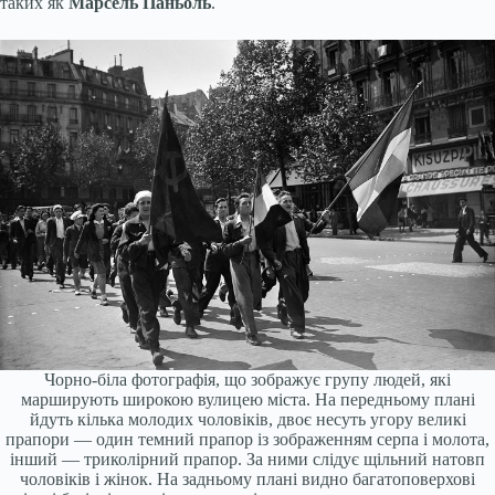
таких як
Марсель Паньоль
.
Чорно-біла фотографія, що зображує групу людей, які
марширують широкою вулицею міста. На передньому плані
йдуть кілька молодих чоловіків, двоє несуть угору великі
прапори — один темний прапор із зображенням серпа і молота,
інший — триколірний прапор. За ними слідує щільний натовп
чоловіків і жінок. На задньому плані видно багатоповерхові