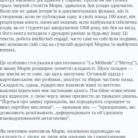
трьох чвертей століття Морін, здавалося, був усюди одночасно.
Коли він не давав інтерв’ю в документальних фільмах, він їх
створював; коли не публікував одну зі своїх понад 100 книг, він
рецензував книги, написані іншими; коли відбувалася сейсмічна
подія, як-от студентські заворушення 1968 року, він був на місці,
і його книга виходила з друкарні раніше за будь-яку іншу. Ці
тексти, робота intellectuel engagé, часто самі по собі були подіями,
які залишили свій слід на сучасній аудиторії Моріна та майбутніх
вчених.
Це особливо стосувалося шеститомного “La Méthode” (“Метод”),
в якому Морін розширює поняття складності. Щось складне —
це зовсім не те саме, що щось заплутане. Останній підхід є
картезіанським: він розбиває, аналізує та збирає частини назад.
Складність, однак, підкреслює взаємозв’язані та життєво
важливі відносини між частинами цілого. Постійне осмислення
цих відносин, у свою чергу, може призвести до тривалих рішень.
“Йдеться про заміну принципів, які породжують спрощене та
явно партійне мислення”, — зауважив він, — “принципами, які
дозволяють розпізнавати, диференціювати та об’єднувати
взаємодоповнюючі антагонізми”.
Як невтомно наполягав Морін, належною відповіддю на
складність є діалог не лише між науками чи гуманітарними