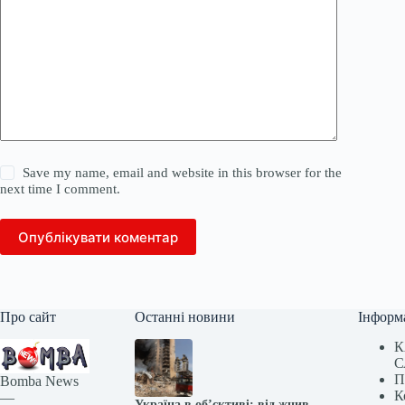
Save my name, email and website in this browser for the
next time I comment.
Опублікувати коментар
Про сайт
Останні новини
Інформ
К
С
П
Bomba News
К
—
Україна в об’єктиві: від жнив