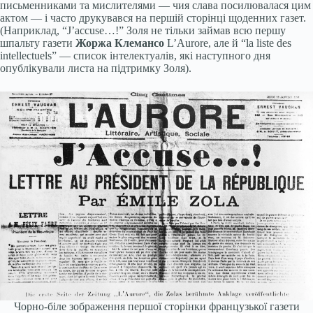
письменниками та мислителями — чия слава посилювалася цим
актом — і часто друкувався на першій сторінці щоденних газет.
(Наприклад, “J’accuse…!” Золя не тільки займав всю першу
шпальту газети
Жоржа Клемансо
L’Aurore, але й “la liste des
intellectuels” — список інтелектуалів, які наступного дня
опублікували листа на підтримку Золя).
Чорно-біле зображення першої сторінки французької газети