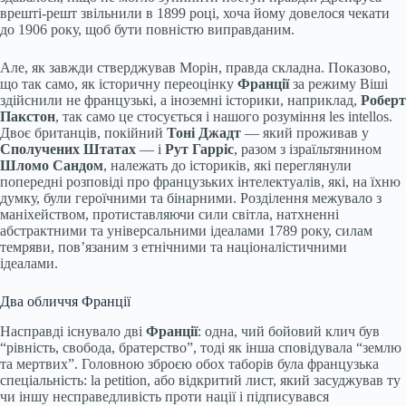
врешті-решт звільнили в 1899 році, хоча йому довелося чекати
до 1906 року, щоб бути повністю виправданим.
Але, як завжди стверджував Морін, правда складна. Показово,
що так само, як історичну переоцінку
Франції
за режиму Віші
здійснили не французькі, а іноземні історики, наприклад,
Роберт
Пакстон
, так само це стосується і нашого розуміння les intellos.
Двоє британців, покійний
Тоні Джадт
— який проживав у
Сполучених Штатах
— і
Рут Гарріс
, разом з ізраїльтянином
Шломо Сандом
, належать до істориків, які переглянули
попередні розповіді про французьких інтелектуалів, які, на їхню
думку, були героїчними та бінарними. Розділення межувало з
маніхейством, протиставляючи сили світла, натхненні
абстрактними та універсальними ідеалами 1789 року, силам
темряви, пов’язаним з етнічними та націоналістичними
ідеалами.
Два обличчя Франції
Насправді існувало дві
Франції
: одна, чий бойовий клич був
“рівність, свобода, братерство”, тоді як інша сповідувала “землю
та мертвих”. Головною зброєю обох таборів була французька
спеціальність: la petition, або відкритий лист, який засуджував ту
чи іншу несправедливість проти нації і підписувався