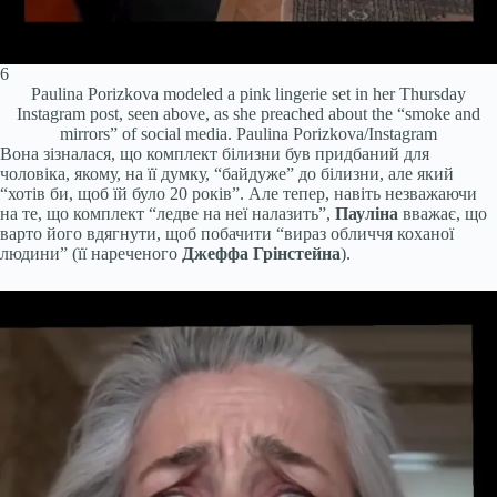
6
Paulina Porizkova modeled a pink lingerie set in her Thursday
Instagram post, seen above, as she preached about the “smoke and
mirrors” of social media.
Paulina Porizkova/Instagram
Вона зізналася, що комплект білизни був придбаний для
чоловіка, якому, на її думку, “байдуже” до білизни, але який
“хотів би, щоб їй було 20 років”. Але тепер, навіть незважаючи
на те, що комплект “ледве на неї налазить”,
Пауліна
вважає, що
варто його вдягнути, щоб побачити “вираз обличчя коханої
людини” (її нареченого
Джеффа Грінстейна
).