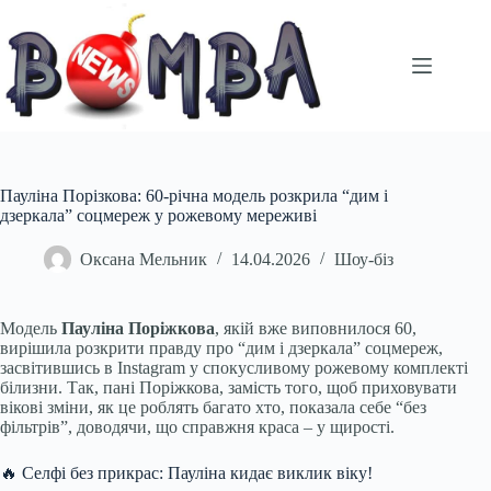
Перейти
до
вмісту
Пауліна Порізкова: 60-річна модель розкрила “дим і
дзеркала” соцмереж у рожевому мереживі
Оксана Мельник
14.04.2026
Шоу-біз
Модель
Пауліна Поріжкова
, якій вже виповнилося 60,
вирішила розкрити правду про “дим і дзеркала” соцмереж,
засвітившись в Instagram у спокусливому рожевому комплекті
білизни. Так, пані Поріжкова, замість того, щоб приховувати
вікові зміни, як це роблять багато хто, показала себе “без
фільтрів”, доводячи, що справжня краса – у щирості.
🔥 Селфі без прикрас: Пауліна кидає виклик віку!