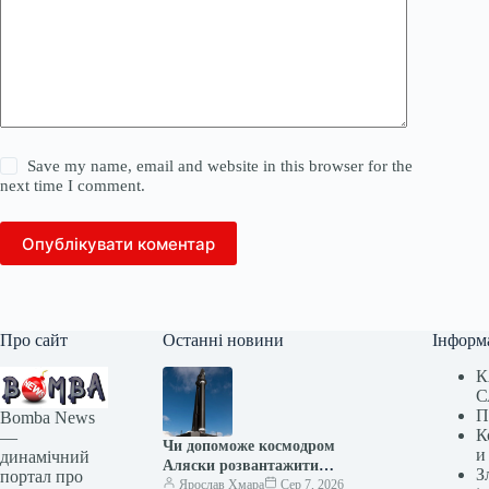
Save my name, email and website in this browser for the
next time I comment.
Опублікувати коментар
Про сайт
Останні новини
Інформ
К
С
П
Bomba News
К
—
Чи допоможе космодром
и
динамічний
Аляски розвантажити
З
портал про
запусків Пентагону?
Ярослав Хмара
Сер 7, 2026