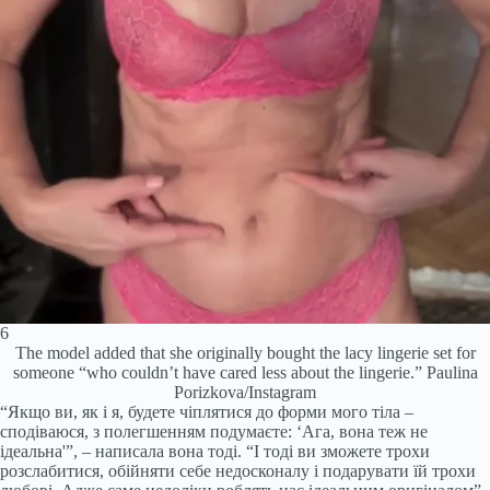
6
The model added that she originally bought the lacy lingerie set for
someone “who couldn’t have cared less about the lingerie.”
Paulina
Porizkova/Instagram
“Якщо ви, як і я, будете чіплятися до форми мого тіла –
сподіваюся, з полегшенням подумаєте: ‘Ага, вона теж не
ідеальна'”, – написала вона тоді. “І тоді ви зможете трохи
розслабитися, обійняти себе недосконалу і подарувати їй трохи