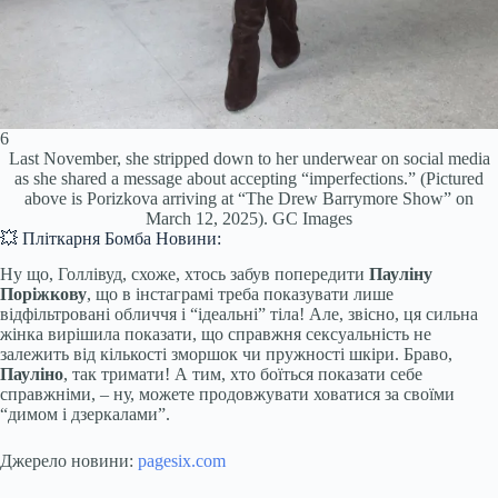
6
Last November, she stripped down to her underwear on social media
as she shared a message about accepting “imperfections.” (Pictured
above is Porizkova arriving at “The Drew Barrymore Show” on
March 12, 2025).
GC Images
💥 Пліткарня Бомба Новини:
Ну що, Голлівуд, схоже, хтось забув попередити
Пауліну
Поріжкову
, що в інстаграмі треба показувати лише
відфільтровані обличчя і “ідеальні” тіла! Але, звісно, ця сильна
жінка вирішила показати, що справжня сексуальність не
залежить від кількості зморшок чи пружності шкіри. Браво,
Пауліно
, так тримати! А тим, хто боїться показати себе
справжніми, – ну, можете продовжувати ховатися за своїми
“димом і дзеркалами”.
Джерело новини:
pagesix.com