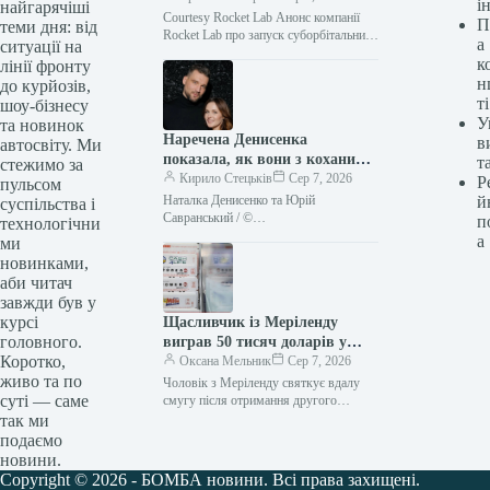
і
найгарячіші
Courtesy Rocket Lab Анонс компанії
П
теми дня: від
Rocket Lab про запуск суборбітальних
а
ситуації на
ракет з Аляски може стати новою,
к
лінії фронту
вкрай необхідною опцією для…
н
до курйозів,
ті
шоу-бізнесу
У
та новинок
Наречена Денисенка
в
автосвіту. Ми
показала, як вони з коханим
т
стежимо за
оформлюють стосунки
Кирило Стецьків
Сер 7, 2026
Р
пульсом
Наталка Денисенко та Юрій
й
суспільства і
Савранський / ©
п
технологічни
instagram.com/savransky_yuriy
а
ми
Українська акторка Наталка Денисенко
новинками,
заінтригувала шанувальників
аби читач
новинами про майбутнє весілля з
завжди був у
обраним,…
курсі
Щасливчик із Меріленду
головного.
виграв 50 тисяч доларів у
Коротко,
лотерею вдруге за рік
Оксана Мельник
Сер 7, 2026
живо та по
Чоловік з Меріленду святкує вдалу
суті — саме
смугу після отримання другого
виграшу в лотерею на суму 50 000
так ми
доларів цього року. Чоловік…
подаємо
новини.
Copyright © 2026 - БОМБА новини. Всі права захищені.