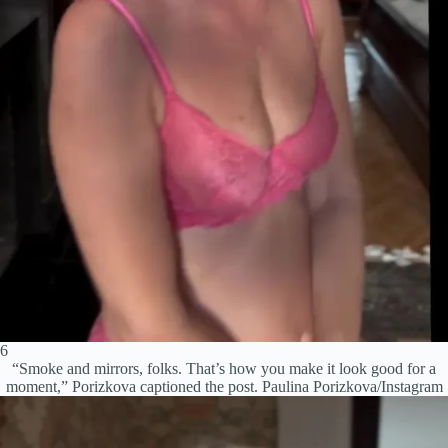
6
“Smoke and mirrors, folks. That’s how you make it look good for a
moment,” Porizkova captioned the post.
Paulina Porizkova/Instagram