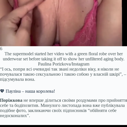
6
The supermodel started her video with a green floral robe over her
underwear set before taking it off to show her unfiltered aging body.
Paulina Porizkova/Instagram
“І ось, попри всі очевидні так звані недоліки віку, я ніколи не
почувалася такою сексуальною і такою собою у власній шкірі”, –
підсумувала вона.
💖 Пауліна – наша королева!
Поріжкова
не вперше ділиться своїми роздумами про прийняття
себе та бодіпозитив. Минулого листопада вона вже публікувала
подібне фото, закликаючи своїх підписників “обійняти себе
недосконалих”.