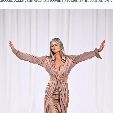
любові. Адже саме недоліки роблять нас ідеальним оригіналом”.