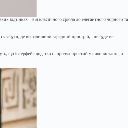
вих відтінках – від класичного срібла до елегантного чорного та
ть забути, де ви залишили зарядний пристрій, і це буде не
ть, що інтерфейс додатка напрочуд простий у використанні, а