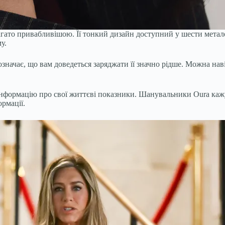
агато привабливішою. Її тонкий дизайн доступний у шести метале
у.
означає, що вам доведеться заряджати її значно рідше. Можна наві
інформацію про свої життєві показники. Шанувальники Oura кажу
ормації.