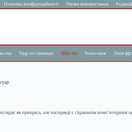
Політика конфіденційності
Умови використання
Редакці
льства
Удар по гаманцю
Шоу-біз
Техно-шок
Лінія фр
есуар
виглядає як прикраса, але насправді є справжнім комп’ютерним ц