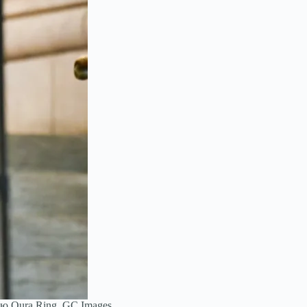
єю Oura Ring.
GC Images