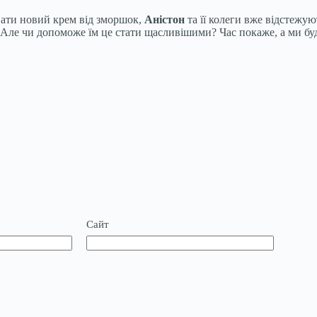
вати новий крем від зморшок,
Аністон
та її колеги вже відстежуют
. Але чи допоможе їм це стати щасливішими? Час покаже, а ми бу
Сайт