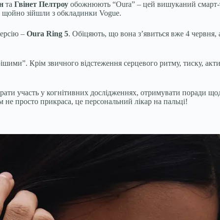
н
та
Гвінет Пелтроу
обожнюють “Oura” – цей вишуканий смарт-т
ви щойно зійшли з обкладинки Vogue.
версію –
Oura Ring 5
. Обіцяють, що вона з’явиться вже 4 червня,
рішими”. Крім звичного відстеження серцевого ритму, тиску, актив
брати участь у когнітивних дослідженнях, отримувати поради щод
м не просто прикраса, це персональний лікар на пальці!