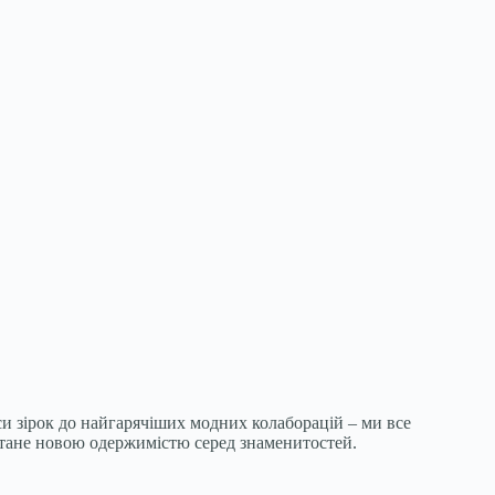
раси зірок до найгарячіших модних колаборацій – ми все
стане новою одержимістю серед знаменитостей.