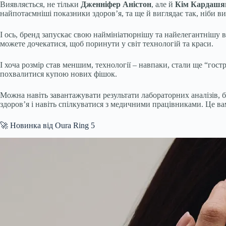
Виявляється, не тільки
Дженніфер Аністон
, але й
Кім Кардашя
найпотаємніші показники здоров’я, та ще й виглядає так, ніби 
І ось, бренд запускає свою наймініатюрнішу та найелегантнішу 
можете дочекатися, щоб поринути у світ технологій та краси.
І хоча розмір став меншим, технології – навпаки, стали ще “гост
похвалитися купою нових фішок.
Можна навіть завантажувати результати лабораторних аналізів, 
здоров’я і навіть спілкуватися з медичними працівниками. Це ва
🚀 Новинка від Oura Ring 5