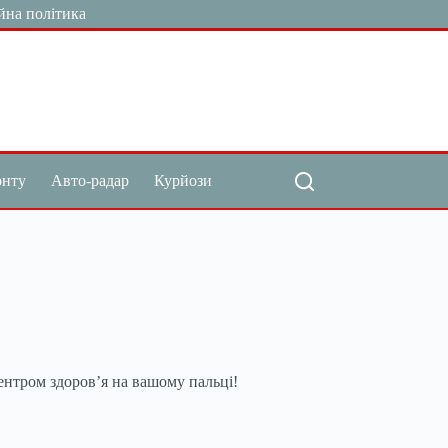
йна політика
онту
Авто-радар
Курйози
ентром здоров’я на вашому пальці!