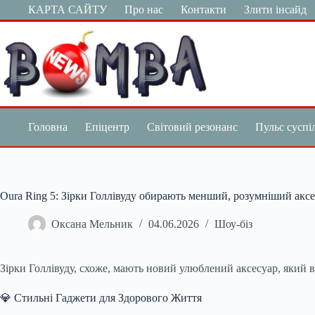
Перейти
КАРТА САЙТУ
Про нас
Контакти
Злити інсайд
до
вмісту
Головна
Епіцентр
Світовий резонанс
Пульс суспі
Oura Ring 5: Зірки Голлівуду обирають менший, розумніший акс
Оксана Мельник
04.06.2026
Шоу-біз
Зірки Голлівуду, схоже, мають новий улюблений аксесуар, який 
💎 Стильні Гаджети для Здорового Життя