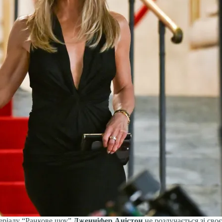
серіалу “Ранкове шоу”
Дженніфер Аністон
не розлучається зі сво