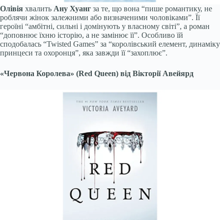
Олівія
хвалить
Ану Хуанг
за те, що вона “пише романтику, не
роблячи жінок залежними або визначеними чоловіками”. Її
героїні “амбітні, сильні і домінують у власному світі”, а роман
“доповнює їхню історію, а не замінює її”. Особливо їй
сподобалась “Twisted Games” за “королівський елемент, динаміку
принцеси та охоронця”, яка завжди її “захоплює”.
«Червона Королева» (Red Queen) від Вікторії Авейярд