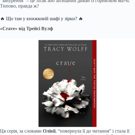
“занурення” – це літак або затишний диван із горнятком матчі.
Типово, правда ж?
🔥 Що там у книжковій шафі у зірки? 🔥
«Crave» від Трейсі Вулф
Ця серія, за словами
Олівії
, “повернула її до читання” і стала її