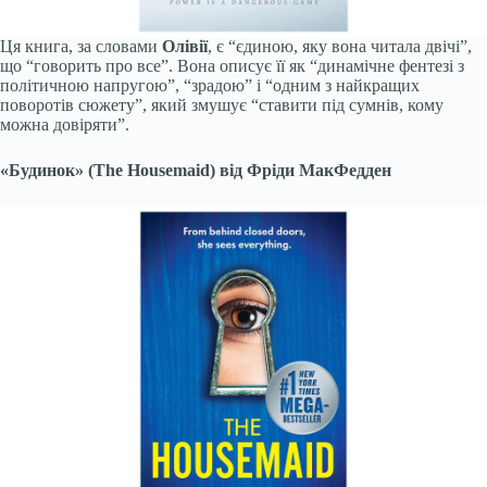
Ця книга, за словами
Олівії
, є “єдиною, яку вона читала двічі”,
що “говорить про все”. Вона описує її як “динамічне фентезі з
політичною напругою”, “зрадою” і “одним з найкращих
поворотів сюжету”, який змушує “ставити під сумнів, кому
можна довіряти”.
«Будинок» (The Housemaid) від Фріди МакФедден