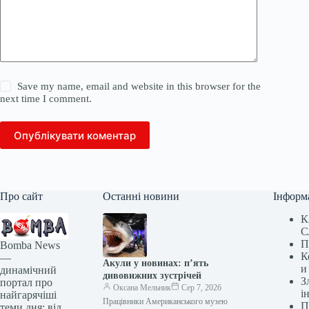
Save my name, email and website in this browser for the
next time I comment.
Опублікувати коментар
Про сайт
Останні новини
Інформ
К
С
П
Bomba News
К
—
Акули у новинах: п’ять
и
динамічний
дивовижних зустрічей
З
портал про
Оксана Мельник
Сер 7, 2026
і
найгарячіші
Працівники Американського музею
П
теми дня: від