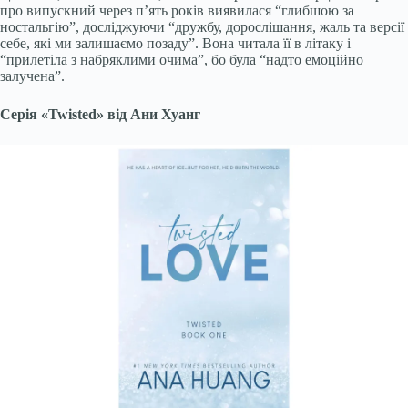
про випускний через п’ять років виявилася “глибшою за
ностальгію”, досліджуючи “дружбу, дорослішання, жаль та версії
себе, які ми залишаємо позаду”. Вона читала її в літаку і
“прилетіла з набряклими очима”, бо була “надто емоційно
залучена”.
Серія «Twisted» від Ани Хуанг