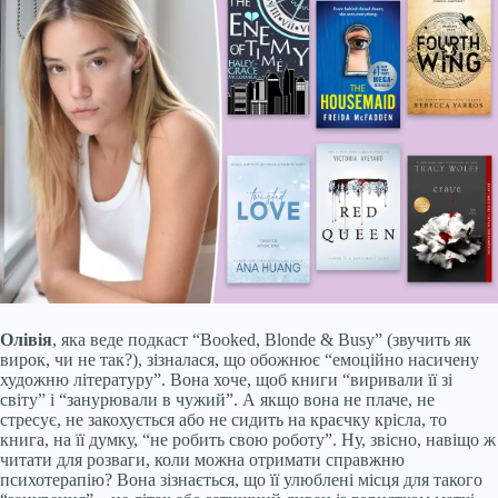
Олівія
, яка веде подкаст “Booked, Blonde & Busy” (звучить як
вирок, чи не так?), зізналася, що обожнює “емоційно насичену
художню літературу”. Вона хоче, щоб книги “виривали її зі
світу” і “занурювали в чужий”. А якщо вона не плаче, не
стресує, не закохується або не сидить на краєчку крісла, то
книга, на її думку, “не робить свою роботу”. Ну, звісно, навіщо ж
читати для розваги, коли можна отримати справжню
психотерапію? Вона зізнається, що її улюблені місця для такого