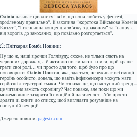
Олівія
називає цю книгу “всім, що вона любить у фентезі,
зробленому правильно”. Її захопила “жорстока Військова Колегія
Басьят”, “інтенсивна концепція зв’язку з драконом” та “напруга
від ворогів до закоханих, що повільно розгортається”.
💥 Пліткарня Бомба Новини:
Ну що ж, наші зірочки Голлівуду, схоже, не тільки сяють на
червоних доріжках, а й активно поглинають книги, щоб краще
грати свої ролі… чи просто для того, щоб було про що
поговорити.
Олівія Понтон
, яка, здається, переживає всі емоції
героїнь особисто, довела, що навіть інфлюенсери можуть мати
серйозні літературні смаки. Чи означає це, що наступний тренд –
це читання замість скролінгу? Час покаже, але поки що ми
можемо лише заздрити її емоційній насиченості. Або просто
додати ці книги до списку, щоб виглядати розумніше на
наступній вечірці!
Джерело новини:
pagesix.com