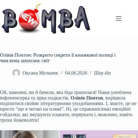
Перейти
до
вмісту
Олівія Понтон: Розкрито секрети її книжкової полиці і
чим вона захоплює світ
Оксана Мельник
04.06.2026
Шоу-біз
Ой, шановні, ви б бачили, яка біда трапилася! Наша улюблена
інфлюенсерка та зірка подкастів,
Олівія Понтон
, вирішила
поділитися своїми літературними уподобаннями. І, знаєте, це не
просто “що я читаю на пляжі”. Ні, це справжнісінькі емоційні
гойдалки, які змушують плакати, нервувати і, можливо, навіть
трохи божеволіти!