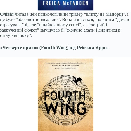
Олівія
читала цей психологічний трилер “влітку на Майорці”, і
це було “абсолютно ідеально”. Вона зізнається, що книга “дійсно
стресувала” її, але “в найкращому сенсі”, а “гострий і
закручений сюжет” змушував її “фізично ахати і дивитися в
стіну від шоку”.
«Четверте крило» (Fourth Wing) від Ребекки Яррос