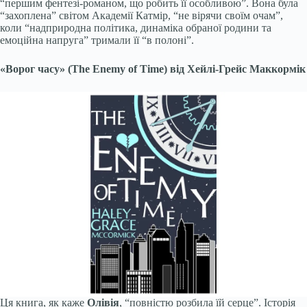
“першим фентезі-романом, що робить її особливою”. Вона була
“захоплена” світом Академії Катмір, “не вірячи своїм очам”,
коли “надприродна політика, динаміка обраної родини та
емоційна напруга” тримали її “в полоні”.
«Ворог часу» (The Enemy of Time) від Хейлі-Грейс Маккормік
Ця книга, як каже
Олівія
, “повністю розбила їй серце”. Історія