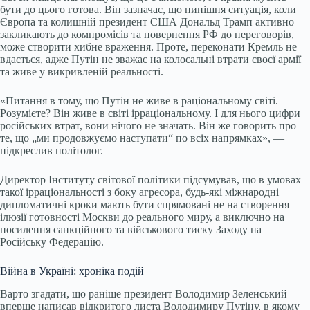
бути до цього готова. Він зазначає, що нинішня ситуація, коли
Європа та колишній президент США Дональд Трамп активно
закликають до компромісів та повернення РФ до переговорів,
може створити хибне враження. Проте, переконати Кремль не
вдасться, адже Путін не зважає на колосальні втрати своєї армії
та живе у викривленій реальності.
«Питання в тому, що Путін не живе в раціональному світі.
Розумієте? Він живе в світі ірраціональному. І для нього цифри
російських втрат, вони нічого не значать. Він же говорить про
те, що „ми продовжуємо наступати“ по всіх напрямках», —
підкреслив політолог.
Директор Інституту світової політики підсумував, що в умовах
такої ірраціональності з боку агресора, будь-які міжнародні
дипломатичні кроки мають бути спрямовані не на створення
ілюзії готовності Москви до реального миру, а виключно на
посилення санкційного та військового тиску Заходу на
Російську Федерацію.
Війна в Україні: хроніка подій
Варто згадати, що раніше президент Володимир Зеленський
вперше написав відкритого листа Володимиру Путіну, в якому