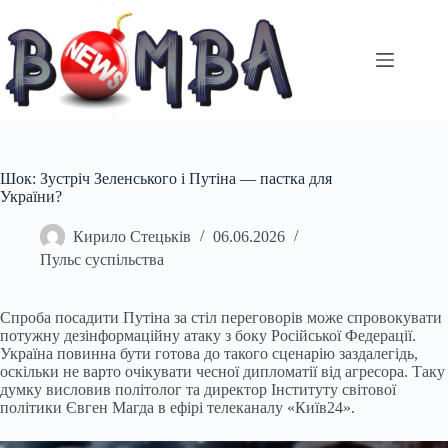
Перейти
до
вмісту
Шок: Зустріч Зеленського і Путіна — пастка для
України?
Кирило Стецьків
06.06.2026
Пульс суспільства
Спроба посадити Путіна за стіл переговорів може спровокувати
потужну дезінформаційну атаку з боку Російської Федерації.
Україна повинна бути готова до такого сценарію заздалегідь,
оскільки не варто очікувати чесної дипломатії від агресора. Таку
думку висловив політолог та директор Інституту світової
політики Євген Магда в ефірі телеканалу «Київ24».