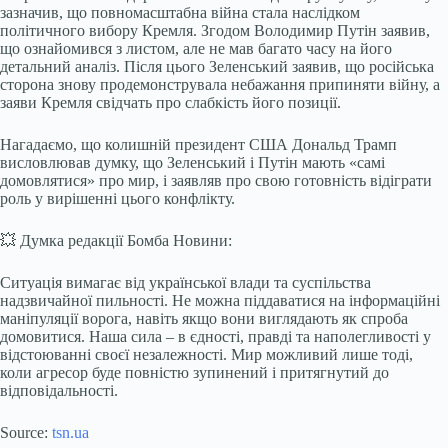
зазначив, що повномасштабна війна стала наслідком
політичного вибору Кремля. Згодом Володимир Путін заявив,
що ознайомився з листом, але не мав багато часу на його
детальний аналіз. Після цього Зеленський заявив, що російська
сторона знову продемонструвала небажання припиняти війну, а
заяви Кремля свідчать про слабкість його позиції.
Нагадаємо, що колишній президент США Дональд Трамп
висловлював думку, що Зеленський і Путін мають «самі
домовлятися» про мир, і заявляв про свою готовність відіграти
роль у вирішенні цього конфлікту.
💥 Думка редакції Бомба Новини:
Ситуація вимагає від української влади та суспільства
надзвичайної пильності. Не можна піддаватися на інформаційні
маніпуляції ворога, навіть якщо вони виглядають як спроба
домовитися. Наша сила – в єдності, правді та наполегливості у
відстоюванні своєї незалежності. Мир можливий лише тоді,
коли агресор буде повністю зупинений і притягнутий до
відповідальності.
Source:
tsn.ua