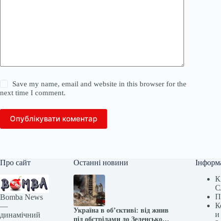
Save my name, email and website in this browser for the
next time I comment.
Опублікувати коментар
Про сайт
Останні новини
Інформ
К
С
П
Bomba News
К
—
Україна в об’єктиві: від жнив
и
динамічний
під обстрілами до Зеленського