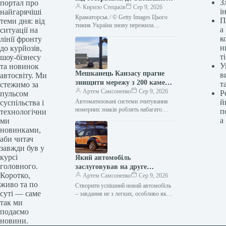
З
портал про
в Сербії (2-9 серпня)
Кирило Стецьків
Сер 9, 2026
і
найгарячіші
Краматорськ / © Getty Images Цього
П
теми дня: від
тижня Україна знову пережила
а
ситуації на
пекельні дні. Росія безжально била по
к
лінії фронту
наших містах. ТСН.ua зібрав…
н
до курйозів,
ті
шоу-бізнесу
У
та новинок
Мешканець Канзасу прагне
в
автосвіту. Ми
знищити мережу з 200 камер,
т
стежимо за
що, на його думку, стежила за
Артем Самсоненко
Сер 9, 2026
Р
пульсом
ним
Автоматизовані системи зчитування
й
суспільства і
номерних знаків роблять набагато
п
технологічни
більше, ніж просто повідомляють
а
ми
поліцію про викрадені авто. Вони
новинками,
створюють базу даних, яка…
аби читач
завжди був у
курсі
Який автомобіль
головного.
заслуговував на друге
Коротко,
покоління, але так і не
Артем Самсоненко
Сер 9, 2026
живо та по
отримав його?
Створити успішний новий автомобіль
суті — саме
– завдання не з легких, особливо якщо
він побудований на унікальній
так ми
платформі. Але навіть випуск
подаємо
моделі…
новини.