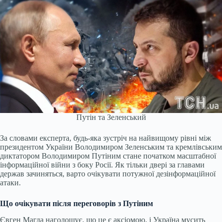
Путін та Зеленський
За словами експерта, будь-яка зустріч на найвищому рівні між
президентом України Володимиром Зеленським та кремлівським
диктатором Володимиром Путіним стане початком масштабної
інформаційної війни з боку Росії. Як тільки двері за главами
держав зачиняться, варто очікувати потужної дезінформаційної
атаки.
Що очікувати після переговорів з Путіним
Євген Магда наголошує, що це є аксіомою, і Україна мусить