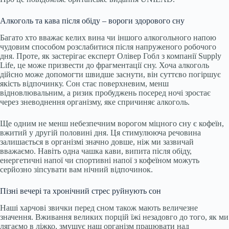
Алкоголь та кава після обіду – вороги здорового сну
Багато хто вважає келих вина чи іншого алкогольного напою
чудовим способом розслабитися після напруженого робочого
дня. Проте, як застерігає експерт Олівер Гобл з компанії Supply
Life, це може призвести до фрагментації сну. Хоча алкоголь
дійсно може допомогти швидше заснути, він суттєво погіршує
якість відпочинку. Сон стає поверхневим, менш
відновлювальним, а ризик пробуджень посеред ночі зростає
через зневоднення організму, яке спричиняє алкоголь.
Ще одним не менш небезпечним ворогом міцного сну є кофеїн,
вжитий у другій половині дня. Ця стимулююча речовина
залишається в організмі значно довше, ніж ми зазвичай
вважаємо. Навіть одна чашка кави, випита після обіду,
енергетичні напої чи спортивні напої з кофеїном можуть
серйозно зіпсувати вам нічний відпочинок.
Пізні вечері та хронічний стрес руйнують сон
Наші харчові звички перед сном також мають величезне
значення. Вживання великих порцій їжі незадовго до того, як ми
лягаємо в ліжко, змушує наш організм працювати над