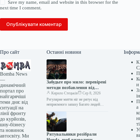
Save my name, email and website in this browser for the
next time I comment.
Опублікувати коментар
Про сайт
Останні новини
Інформ
К
С
П
Bomba News
К
—
Забудьте про мило: перевірені
и
динамічний
методи позбавлення від
З
портал про
запаху ніг
Кирило Стецьків
Сер 8, 2026
і
найгарячіші
Регулярне миття ніг не рятує від
П
теми дня: від
неприємного запаху Багато людей
а
ситуації на
соромляться проблеми неприємного
к
лінії фронту
запаху ніг, вважаючи це ознакою
н
до курйозів,
поганої гігієни.…
ті
шоу-бізнесу
У
та новинок
Рятувальники розібрали
в
автосвіту. Ми
Honda, щоб визволити