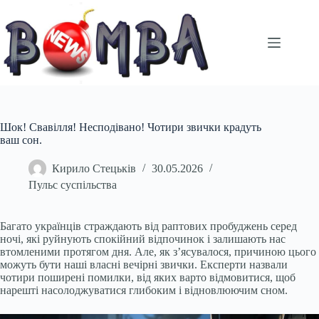
Перейти
до
вмісту
Шок! Свавілля! Несподівано! Чотири звички крадуть
ваш сон.
Кирило Стецьків
30.05.2026
Пульс суспільства
Багато українців страждають від раптових пробуджень серед
ночі, які руйнують спокійний відпочинок і залишають нас
втомленими протягом дня. Але, як з’ясувалося, причиною цього
можуть бути наші власні вечірні звички. Експерти назвали
чотири поширені помилки, від яких варто відмовитися, щоб
нарешті насолоджуватися глибоким і відновлюючим сном.