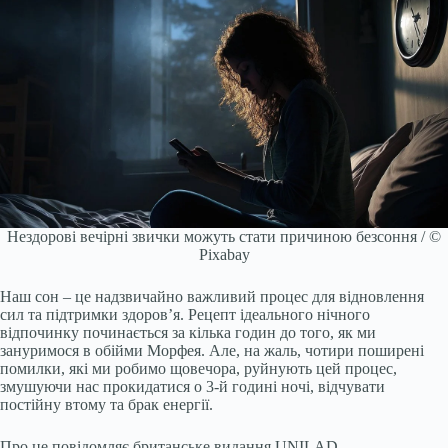
Нездорові вечірні звички можуть стати причиною безсоння / ©
Pixabay
Наш сон – це надзвичайно важливий процес для відновлення
сил та підтримки здоров’я. Рецепт ідеального нічного
відпочинку починається за кілька годин до того, як ми
зануримося в обійми Морфея. Але, на жаль, чотири поширені
помилки, які ми робимо щовечора, руйнують цей процес,
змушуючи нас прокидатися о 3-й годині ночі, відчувати
постійну втому та брак енергії.
Про це повідомляє британське видання UNILAD.