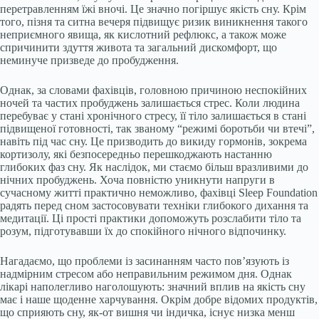
перетравленням їжі вночі. Це значно погіршує якість сну. Крім
того, пізня та ситна вечеря підвищує ризик виникнення такого
неприємного явища, як кислотний рефлюкс, а також може
спричинити здуття живота та загальний дискомфорт, що
неминуче призведе до пробудження.
Однак, за словами фахівців, головною причиною неспокійних
ночей та частих пробуджень залишається стрес. Коли людина
перебуває у стані хронічного стресу, її тіло залишається в стані
підвищеної готовності, так званому “режимі боротьби чи втечі”,
навіть під час сну. Це призводить до викиду гормонів, зокрема
кортизолу, які безпосередньо перешкоджають настанню
глибоких фаз сну. Як наслідок, ми стаємо більш вразливими до
нічних пробуджень. Хоча повністю уникнути напруги в
сучасному житті практично неможливо, фахівці Sleep Foundation
радять перед сном застосовувати техніки глибокого дихання та
медитації. Ці прості практики допоможуть розслабити тіло та
розум, підготувавши їх до спокійного нічного відпочинку.
Нагадаємо, що проблеми із засинанням часто пов’язують із
надмірним стресом або неправильним режимом дня. Однак
лікарі наполегливо наголошують: значний вплив на якість сну
має і наше щоденне харчування. Окрім добре відомих продуктів,
що сприяють сну, як-от вишня чи індичка, існує низка менш