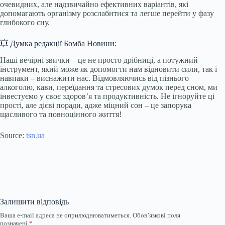
очевидних, але надзвичайно ефективних варіантів, які
допомагають організму розслабитися та легше перейти у фазу
глибокого сну.
💥 Думка редакції Бомба Новини:
Наші вечірні звички – це не просто дрібниці, а потужний
інструмент, який може як допомогти нам відновити сили, так і
навпаки – виснажити нас. Відмовляючись від пізнього
алкоголю, кави, переїдання та стресових думок перед сном, ми
інвестуємо у своє здоров’я та продуктивність. Не ігноруйте ці
прості, але дієві поради, адже міцний сон – це запорука
щасливого та повноцінного життя!
Source:
tsn.ua
Залишити відповідь
Ваша e-mail адреса не оприлюднюватиметься.
Обов’язкові поля
позначені
*