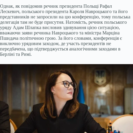
Однак, як повідомив речник президента Польщі Рафал
Лескевич, польського президента Кароля Навроцького та його
представників не запросили на цю конференцію, тому польська
делегація там не буде присутня. Натомість, речник польського
уряду Адам Шлапка висловив здивування цією ситуацією,
вважаючи заяви речника Навроцького та міністра Марціна
Пшидача політичною грою. За його словами, конференція є
виключно урядовим заходом, де участь президентів не
передбачена, що підтверджується аналогічними заходами в
Берліні та Римі.