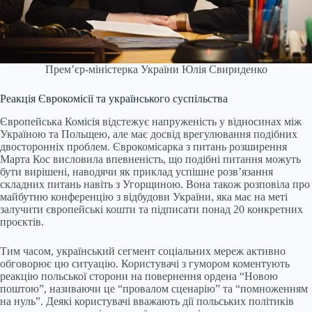
Прем’єр-міністерка України Юлія Свириденко
Реакція Єврокомісії та українського суспільства
Європейська Комісія відстежує напруженість у відносинах між
Україною та Польщею, але має досвід врегулювання подібних
двосторонніх проблем. Єврокомісарка з питань розширення
Марта Кос висловила впевненість, що подібні питання можуть
бути вирішені, наводячи як приклад успішне розв’язання
складних питань навіть з Угорщиною. Вона також розповіла про
майбутню конференцію з відбудови України, яка має на меті
залучити європейські кошти та підписати понад 20 конкретних
проєктів.
Тим часом, український сегмент соціальних мереж активно
обговорює цю ситуацію. Користувачі з гумором коментують
реакцію польської сторони на повернення ордена “Новою
поштою”, називаючи це “провалом сценарію” та “помноженням
на нуль”. Деякі користувачі вважають дії польських політиків