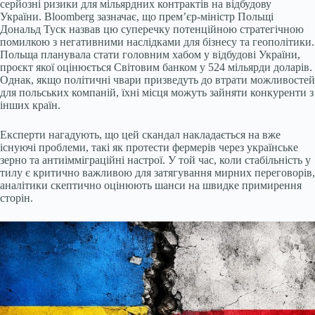
серйозні ризики для мільярдних контрактів на відбудову
України. Bloomberg зазначає, що прем’єр-міністр Польщі
Дональд Туск назвав цю суперечку потенційною стратегічною
помилкою з негативними наслідками для бізнесу та геополітики.
Польща планувала стати головним хабом у відбудові України,
проєкт якої оцінюється Світовим банком у 524 мільярди доларів.
Однак, якщо політичні чвари призведуть до втрати можливостей
для польських компаній, їхні місця можуть зайняти конкуренти з
інших країн.
Експерти нагадують, що цей скандал накладається на вже
існуючі проблеми, такі як протести фермерів через українське
зерно та антиімміграційні настрої. У той час, коли стабільність у
тилу є критично важливою для затягування мирних переговорів,
аналітики скептично оцінюють шанси на швидке примирення
сторін.