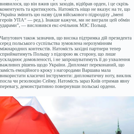
виявилося, що він вжив цих заходів, відібрав орден, і це скрізь
коментують та критикують. Натомість ніщо не вказує на те, що
Україна змінить цю назву (для військового підрозділу „імені
героїв УПА“ — ред.). Інакше кажучи, ми не виграли цей обмін
ударами”, — висловився екс-очільник МЗС Польщі.
Чапутович також зазначив, що висока підтримка дій президента
серед польського суспільства зумовлена нерозумінням
міжнародних контекстів. Натомість західні партнери тепер
сприйматимуть Польщу з підозрою як сторону, що лише
ускладнює домовленості, і не запрошуватимуть її до ухвалення
важливих рішень щодо України. Дипломат переконаний, що
замість емоційного кроку з нагородами Варшава мала
використати класичні інструменти: дипломатичну ноту, виклик
посла чи резолюцію Сейму. Натомість зараз Київ отримав явну
перевагу, демонстративно повернувши польські ордени.