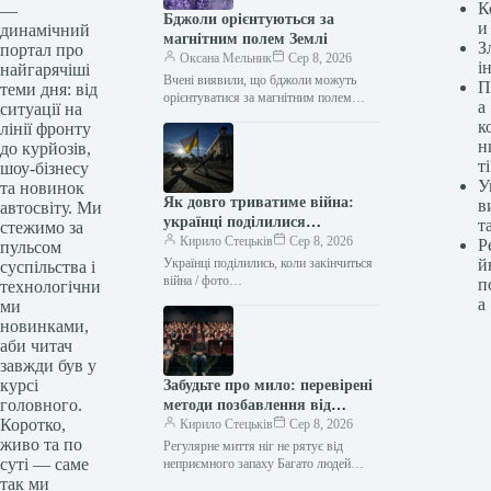
К
—
Бджоли орієнтуються за
и
динамічний
магнітним полем Землі
З
портал про
Оксана Мельник
Сер 8, 2026
і
найгарячіші
Вчені виявили, що бджоли можуть
П
теми дня: від
орієнтуватися за магнітним полем
а
ситуації на
Землі, доповнюючи свої звичні методи
к
лінії фронту
навігації. Це відкриття стало
н
до курйозів,
результатом багаторічних…
ті
шоу-бізнесу
У
та новинок
Як довго триватиме війна:
в
автосвіту. Ми
українці поділилися
т
стежимо за
прогнозами
Кирило Стецьків
Сер 8, 2026
Р
пульсом
Українці поділились, коли закінчиться
й
суспільства і
війна / фото
п
технологічни
facebook.com/olenazelenska.official
а
ми
Менш ніж чверть українців вважають,
новинками,
що війна з Росією може завершитись
аби читач
цього…
завжди був у
курсі
Забудьте про мило: перевірені
головного.
методи позбавлення від
Коротко,
запаху ніг
Кирило Стецьків
Сер 8, 2026
живо та по
Регулярне миття ніг не рятує від
суті — саме
неприємного запаху Багато людей
соромляться проблеми неприємного
так ми