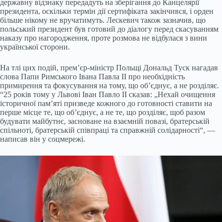
державну відзнаку передадуть на зберігання до Канцелярії
президента, оскільки термін дії сертифіката закінчився, і орден
більше нікому не вручатимуть. Лескевич також зазначив, що
польський президент був готовий до діалогу перед скасуванням
наказу про нагородження, проте розмова не відбулася з вини
української сторони.
На тлі цих подій, прем’єр-міністр Польщі Дональд Туск нагадав
слова Папи Римського Івана Павла II про необхідність
примирення та фокусування на тому, що об’єднує, а не розділяє.
“25 років тому у Львові Іван Павло II сказав: „Нехай очищення
історичної пам’яті призведе кожного до готовності ставити на
перше місце те, що об’єднує, а не те, що розділяє, щоб разом
будувати майбутнє, засноване на взаємній повазі, братерській
спільноті, братерській співпраці та справжній солідарності“, —
написав він у соцмережі.