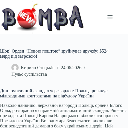
Перейти
до
вмісту
Шок! Орден “Новою поштою” зруйнував дружбу: $524
млрд під загрозою!
Кирило Стецьків
24.06.2026
Пульс суспільства
Дипломатичний скандал через орден: Польща ризикує
мільярдними контрактами на відбудову України
Навколо найвищої державної нагороди Польщі, ордена Білого
Орла, розгорається справжній дипломатичний скандал. Рішення
президента Польщі Кароля Навроцького відкликати орден у
Президента України Володимира Зеленського викликало
безпрецедентний демарш з боку українських лідерів. Цей