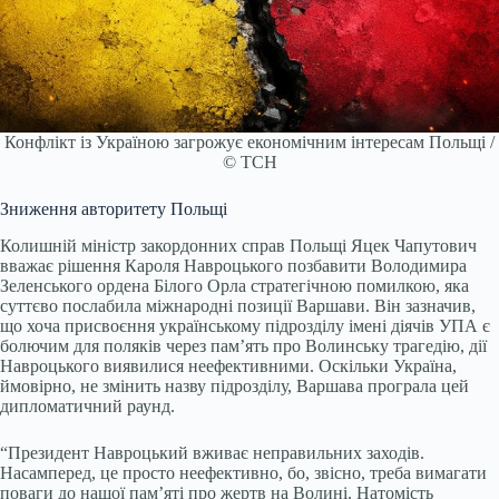
Конфлікт із Україною загрожує економічним інтересам Польщі /
© ТСН
Зниження авторитету Польщі
Колишній міністр закордонних справ Польщі Яцек Чапутович
вважає рішення Кароля Навроцького позбавити Володимира
Зеленського ордена Білого Орла стратегічною помилкою, яка
суттєво послабила міжнародні позиції Варшави. Він зазначив,
що хоча присвоєння українському підрозділу імені діячів УПА є
болючим для поляків через пам’ять про Волинську трагедію, дії
Навроцького виявилися неефективними. Оскільки Україна,
ймовірно, не змінить назву підрозділу, Варшава програла цей
дипломатичний раунд.
“Президент Навроцький вживає неправильних заходів.
Насамперед, це просто неефективно, бо, звісно, треба вимагати
поваги до нашої пам’яті про жертв на Волині. Натомість