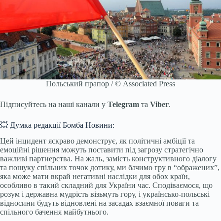
Польський прапор / © Associated Press
Підписуйтесь на наші канали у
Telegram
та
Viber
.
💥 Думка редакції Бомба Новини:
Цей інцидент яскраво демонструє, як політичні амбіції та
емоційні рішення можуть поставити під загрозу стратегічно
важливі партнерства. На жаль, замість конструктивного діалогу
та пошуку спільних точок дотику, ми бачимо гру в “ображених”,
яка може мати вкрай негативні наслідки для обох країн,
особливо в такий складний для України час. Сподіваємося, що
розум і державна мудрість візьмуть гору, і українсько-польські
відносини будуть відновлені на засадах взаємної поваги та
спільного бачення майбутнього.