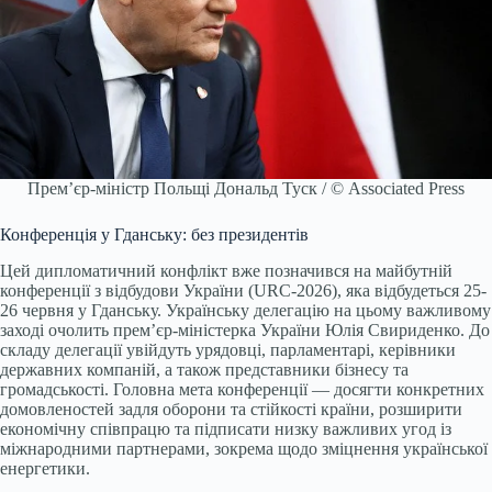
Прем’єр-міністр Польщі Дональд Туск / © Associated Press
Конференція у Гданську: без президентів
Цей дипломатичний конфлікт вже позначився на майбутній
конференції з відбудови України (URC-2026), яка відбудеться 25-
26 червня у Гданську. Українську делегацію на цьому важливому
заході очолить прем’єр-міністерка України Юлія Свириденко. До
складу делегації увійдуть урядовці, парламентарі, керівники
державних компаній, а також представники бізнесу та
громадськості. Головна мета конференції — досягти конкретних
домовленостей задля оборони та стійкості країни, розширити
економічну співпрацю та підписати низку важливих угод із
міжнародними партнерами, зокрема щодо зміцнення української
енергетики.