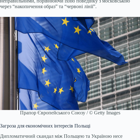
неправильними, порівнюючи їхню поведінку з московською
через “накопичення образ” та “червоні лінії”.
Прапор Європейського Союзу / © Getty Images
Загроза для економічних інтересів Польщі
Дипломатичний скандал між Польщею та Україною несе