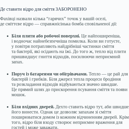
Де ставити відро для сміття ЗАБОРОНЕНО
Фахівці назвали кілька “гарячих” точок у вашій оселі,
де сміттєве відро — справжнісінька бомба сповільненої дії:
Біля плити або робочої поверхні.
Це найпоширеніша,
і водночас найнебезпечніша помилка. Коли ви готуєте,
у повітря потрапляють найдрібніші частинки сміття
та бактерії, які осідають на їжі. До того ж, тепло від плити
пришвидшує гниття відходів, посилюючи неприємний
запах.
Поруч із батареями чи обігрівачами.
Тепло — це рай для
бактерій і грибків. Біля джерел тепла процеси бродіння
та розкладання відходів відбуваються значно швидше.
Це прямий шлях до прискорення псування сміття та появи
мошок.
Біля вхідних дверей.
Дехто ставить відро тут, аби швидше
його винести. Однак це дозволяє запахам зі сміття
поширюватися домом із кожним відчиненням дверей. Крім
того, відро біля входу створює неприємне враження для
гостей і може заважати.