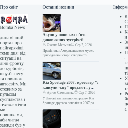
Про сайт
Останні новини
Інформ
К
С
П
Bomba News
К
—
Акули у новинах: п’ять
и
динамічний
дивовижних зустрічей
З
портал про
Оксана Мельник
Сер 7, 2026
і
найгарячіші
Працівники Американського музею
П
теми дня: від
природничої історії створюють
а
ситуації на
величезну 27-футову модель
к
лінії фронту
доісторичної акули мегалодона для
н
до курйозів,
виставки “Акули” у 2021 році. Фото
ті
шоу-бізнесу
Джона…
У
та новинок
Kia Sportage 2007: кросовер “з
в
автосвіту. Ми
капсули часу” продають у
т
стежимо за
Львові
Артем Самсоненко
Сер 7, 2026
Р
пульсом
У Львові виставлено на продаж Kia
й
суспільства і
Sportage другого покоління 2007 року
п
технологічни
випуску. Автомобіль має заявлений
а
ми
пробіг лише 8 тисяч кілометрів.…
новинками,
аби читач
завжди був у