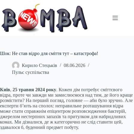
Перейти
до
вмісту
Шок: Не став відро для сміття тут – катастрофа!
Кирило Стецьків
08.06.2026
Пульс суспільства
Київ
,
25 травня 2024 року
. Кожен дім потребує сміттєвого
відра, проте чи завжди ми замислюємося над тим, де його краще
розмістити? На перший погляд, головне — аби було зручно. Але
експерти б’ють на сполох: неправильне розташування відра
може стати справжнім епіцентром розповсюдження бактерій,
джерелом нестерпних запахів та притулком для набридливих
комах. Ми дізналися, де ж категорично не слід ставити цей,
здавалося б, буденний предмет побуту.