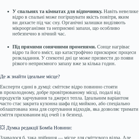
У спальнях та кімнатах для відпочинку.
Навіть невелике
відро в спальні може погіршувати якість повітря, яким
ви дихаєте під час сну. Органічні залишки виділяють
мікроорганізми та неприємні запахи, що особливо
небезпечно в нічний час.
Під прямими сонячними променями.
Сонце нагріває
відро та його вміст, що катастрофічно прискорює процеси
розкладання. У спекотні дні це може призвести до появи
різкого неприємного запаху вже за кілька годин.
Де ж знайти ідеальне місце?
Експерти єдині в думці: сміттєве відро повинно стояти
в прохолодному, добре провітрюваному місці, подалі від
продуктів харчування та джерел тепла. Ідеальним варіантом
часто стає закрита кухонна шафа під мийкою, або спеціально
облаштована зона для сортування відходів, яка дозволяє тримати
сміття прихованим від очей і в безпеці.
💥 Думка редакції Бомба Новини:
Здавалося б, така дрібниця — місце для сміттєвого відра. Але