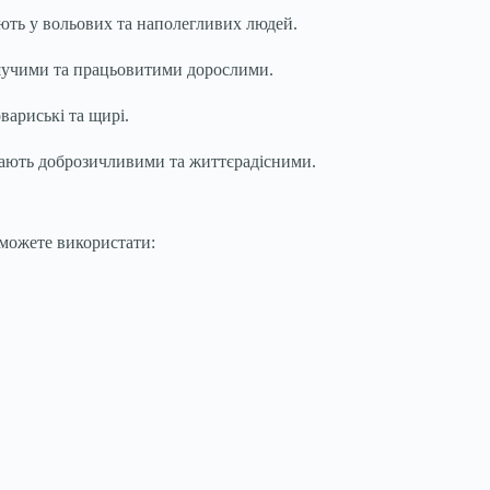
тають у вольових та наполегливих людей.
рішучими та працьовитими дорослими.
вариські та щирі.
 стають доброзичливими та життєрадісними.
 можете використати: