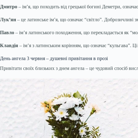
Дмитро
– ім’я, що походить від грецької богині Деметри, означа
Лук’ян
– це латинське ім’я, що означає “світло”. Доброзичливі 
Павло
– ім’я латинського походження, що перекладається як “мол
Клавдія
– ім’я з латинським корінням, що означає “кульгава”. 
День ангела 3 червня – душевні привітання в прозі
Привітати своїх близьких з днем ангела – це чудовий спосіб вис