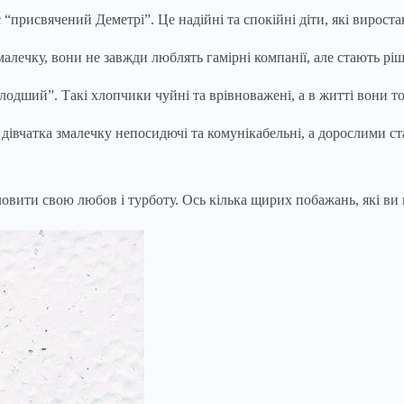
є “присвячений Деметрі”. Це надійні та спокійні діти, які вирос
змалечку, вони не завжди люблять гамірні компанії, але стають 
одший”. Такі хлопчики чуйні та врівноважені, а в житті вони то
Ці дівчатка змалечку непосидючі та комунікабельні, а дорослими
ловити свою любов і турботу. Ось кілька щирих побажань, які ви