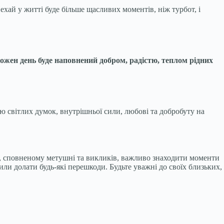
хай у житті буде більше щасливих моментів, ніж турбот, і
ожен день буде наповнений добром, радістю, теплом рідних
аю світлих думок, внутрішньої сили, любові та добробуту на
ті, сповненому метушні та викликів, важливо знаходити моменти
или долати будь-які перешкоди. Будьте уважні до своїх близьких,