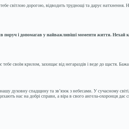
ебе світлою дорогою, відводить труднощі та дарує натхнення. Не
яв поруч і допомагав у найважливіші моменти життя. Нехай к
 тебе своїм крилом, захищає від негараздів і веде до щастя. Баж
о нашу духовну спадщину та зв’язок з небесами. У сучасному сві
ихають нас на добрі справи, а віра в свого ангела-охоронця дає с