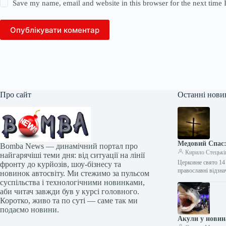
Save my name, email and website in this browser for the next time
Опублікувати коментар
Про сайт
Останні нови
Медовий Спас:
Bomba News — динамічний портал про
Кирило Стецькі
найгарячіші теми дня: від ситуації на лінії
Церковне свято 14 
фронту до курйозів, шоу-бізнесу та
православні відзн
новинок автосвіту. Ми стежимо за пульсом
суспільства і технологічними новинками,
аби читач завжди був у курсі головного.
Коротко, живо та по суті — саме так ми
подаємо новини.
Акули у новин