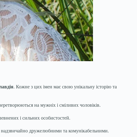
лавдія
. Кожне з цих імен має свою унікальну історію та
 перетворюються на мужніх і сміливих чоловіків.
впевнених і сильних особистостей.
ють надзвичайно дружелюбними та комунікабельними.