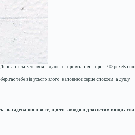
День ангела 3 червня – душевні привітання в прозі / © pexels.co
ерігає тебе від усього злого, наповнює серце спокоєм, а душу –
ь і нагадування про те, що ти завжди під захистом вищих сил.