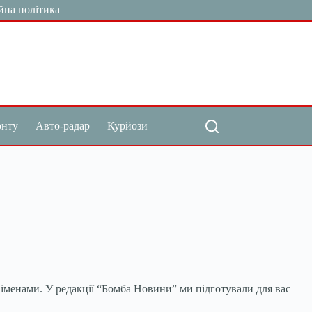
йна політика
онту
Авто-радар
Курйози
 іменами. У редакції “Бомба Новини” ми підготували для вас