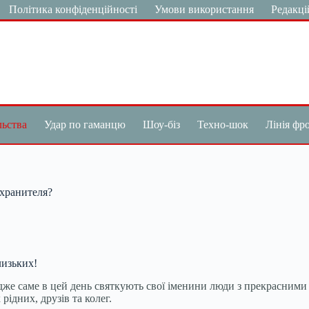
Політика конфіденційності
Умови використання
Редакці
льства
Удар по гаманцю
Шоу-біз
Техно-шок
Лінія фр
-хранителя?
лизьких!
адже саме в цей день святкують свої іменини люди з прекрасними
рідних, друзів та колег.