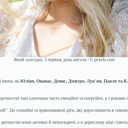
Який сьогодні, 3 червня, день ангела / © pexels.com
 імена, як
Юліан, Опанас, Денис, Дмитро, Лук’ян, Павло та К
дитинстві такі хлопчики часто емоційні та енергійні, а з роками
ний”. Це спокійні та врівноважені діти, які дорослішають в само
В дитинстві вони активні й непосидючі, а в дорослому віці ста