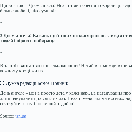
Щиро вітаю з Днем ангела! Нехай твій небесний охоронець веде т
більше любові, ніж сумнівів.
*
З Днем ангела! Бажаю, щоб твій янгол-охоронець завжди сто
людей і вірою в найкраще.
*
Вітаю зі святом твого ангела-охоронця! Нехай він завжди вкриває
кожному кроці життя.
💥 Думка редакції Бомба Новини:
День ангела – це не просто дата у календарі, це нагадування пр
для вшанування цих світлих дат. Нехай імена, які ми носимо, над
святкуйте разом і поширюйте добро!
Source:
tsn.ua