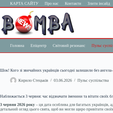
Перейти
КАРТА САЙТУ
Про нас
Контакти
Злити інсайд
до
вмісту
Головна
Епіцентр
Світовий резонанс
Пульс суспі
Шок! Кого зі звичайних українців сьогодні залишили без ангела
Кирило Стецьків
03.06.2026
Пульс суспільства
Наближається 3 червня: час відзначати іменини та вітати своїх б
3 червня 2026 року
– ця дата особлива для багатьох українців, 
детальний огляд цього свята, щоб ви могли щиро привітати своїх 