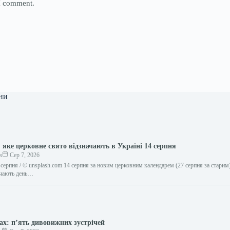
 I comment.
ни
 яке церковне свято відзначають в Україні 14 серпня
в
Сер 7, 2026
серпня / © unsplash.com 14 серпня за новим церковним календарем (27 серпня за старим
ачають день…
ах: п’ять дивовижних зустрічей