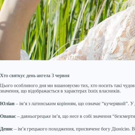
Хто святкує день ангела 3 червня
Цього особливого дня ми вшановуємо тих, хто носить такі чудові
значення, що відображається в характерах їхніх власників.
Юліан
– ім’я з латинським корінням, що означає “кучерявий”. У 
Опанас
– давньогрецьке ім’я, що несе в собі значення “безсмерт
Денис
– ім’я грецького походження, присвячене богу Діонісію. 