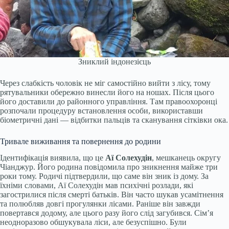
Зниклий індонезієць
Через слабкість чоловік не міг самостійно вийти з лісу, тому
рятувальники обережно винесли його на ношах. Після цього
його доставили до районного управління. Там правоохоронці
розпочали процедуру встановлення особи, використавши
біометричні дані — відбитки пальців та сканування сітківки ока.
Тривале виживання та повернення до родини
Ідентифікація виявила, що це
Аї Солехудін
, мешканець округу
Чіанджур. Його родина повідомила про зникнення майже три
роки тому. Родичі підтвердили, що саме він зник із дому. За
їхніми словами, Аї Солехудін мав психічні розлади, які
загострилися після смерті батьків. Він часто шукав усамітнення
та полюбляв довгі прогулянки лісами. Раніше він завжди
повертався додому, але цього разу його слід загубився. Сім’я
неодноразово обшукувала ліси, але безуспішно. Були