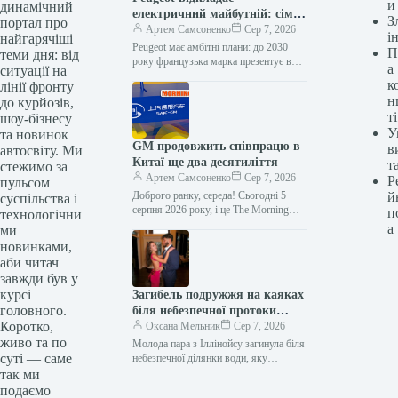
и
динамічний
електричний майбутній: сім
З
портал про
нових моделей свідчать про це
Артем Самсоненко
Сер 7, 2026
і
найгарячіші
Peugeot має амбітні плани: до 2030
П
теми дня: від
року французька марка презентує в
а
ситуації на
Європі сім нових або оновлених
к
лінії фронту
моделей. У розробці цих…
н
до курйозів,
ті
шоу-бізнесу
У
та новинок
GM продовжить співпрацю в
в
автосвіту. Ми
Китаї ще два десятиліття
т
стежимо за
Артем Самсоненко
Сер 7, 2026
Р
пульсом
Доброго ранку, середа! Сьогодні 5
й
суспільства і
серпня 2026 року, і це The Morning
п
технологічни
Shift – ваша щоденна добірка
а
ми
найважливіших автомобільних
новинками,
новин…
аби читач
завжди був у
курсі
Загибель подружжя на каяках
головного.
біля небезпечної протоки
Коротко,
“Двері смерті”
Оксана Мельник
Сер 7, 2026
живо та по
Молода пара з Іллінойсу загинула біля
суті — саме
небезпечної ділянки води, яку
прозвали “Дверима Смерті”. Це
так ми
сталося через два дні після того,…
подаємо