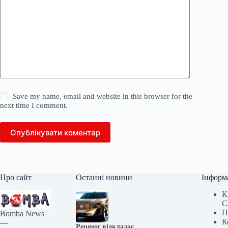
Save my name, email and website in this browser for the
next time I comment.
Опублікувати коментар
Про сайт
Останні новини
Інформ
К
С
П
Bomba News
К
—
Peugeot відкладає