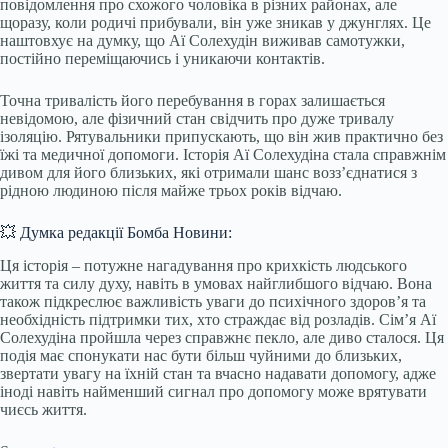
повідомлення про схожого чоловіка в різних районах, але
щоразу, коли родичі прибували, він уже зникав у джунглях. Це
наштовхує на думку, що Аї Солехудін виживав самотужки,
постійно переміщаючись і уникаючи контактів.
Точна тривалість його перебування в горах залишається
невідомою, але фізичний стан свідчить про дуже тривалу
ізоляцію. Рятувальники припускають, що він жив практично без
їжі та медичної допомоги. Історія Аї Солехудіна стала справжнім
дивом для його близьких, які отримали шанс возз’єднатися з
рідною людиною після майже трьох років відчаю.
💥 Думка редакції Бомба Новини:
Ця історія – потужне нагадування про крихкість людського
життя та силу духу, навіть в умовах найглибшого відчаю. Вона
також підкреслює важливість уваги до психічного здоров’я та
необхідність підтримки тих, хто страждає від розладів. Сім’я Аї
Солехудіна пройшла через справжнє пекло, але диво сталося. Ця
подія має спонукати нас бути більш чуйними до близьких,
звертати увагу на їхній стан та вчасно надавати допомогу, адже
іноді навіть найменший сигнал про допомогу може врятувати
чиєсь життя.