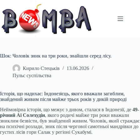
Перейти
до
вмісту
Шок: Чоловік зник на три роки, знайшли серед лісу.
Кирило Стецьків
13.06.2026
Пульс суспільства
Історія, що надихає: Індонезієць, якого вважали загиблим,
знайдений живим після майже трьох років у дикій природі
Неймовірна історія, що межує з дивом, сталася в Індонезії, де
49-
річний Аї Солехудін
, якого родичі майже три роки вважали
зниклим безвісти, був знайдений живим. Чоловік, який страждає
на психічні розлади, зник після чергової самотньої мандрівки до
густих лісів гори Салак у регіоні Сукабумі.