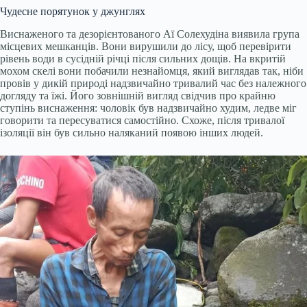
Чудесне порятунок у джунглях
Виснаженого та дезорієнтованого Аї Солехудіна виявила група
місцевих мешканців. Вони вирушили до лісу, щоб перевірити
рівень води в сусідній річці після сильних дощів. На вкритій
мохом скелі вони побачили незнайомця, який виглядав так, ніби
провів у дикій природі надзвичайно тривалий час без належного
догляду та їжі. Його зовнішній вигляд свідчив про крайню
ступінь виснаження: чоловік був надзвичайно худим, ледве міг
говорити та пересуватися самостійно. Схоже, після тривалої
ізоляції він був сильно наляканий появою інших людей.