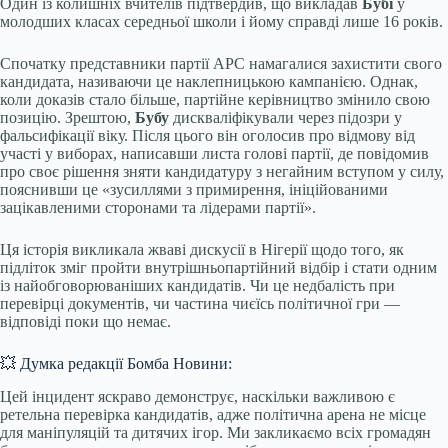
Один із колишніх вчителів підтвердив, що викладав
Бубі
у
молодших класах середньої школи і йому справді лише 16 років.
Спочатку представники партії APC намагалися захистити свого
кандидата, називаючи це наклепницькою кампанією. Однак,
коли доказів стало більше, партійне керівництво змінило свою
позицію. Зрештою,
Бубу
дискваліфікували через підозри у
фальсифікації віку. Після цього він оголосив про відмову від
участі у виборах, написавши листа голові партії, де повідомив
про своє рішення зняти кандидатуру з негайним вступом у силу,
пояснивши це «зусиллями з примирення, ініційованими
зацікавленими сторонами та лідерами партії».
Ця історія викликала жваві дискусії в Нігерії щодо того, як
підліток зміг пройти внутрішньопартійний відбір і стати одним
із найобговорюваніших кандидатів. Чи це недбалість при
перевірці документів, чи частина чиєїсь політичної гри —
відповіді поки що немає.
💥 Думка редакції Бомба Новини:
Цей інцидент яскраво демонструє, наскільки важливою є
ретельна перевірка кандидатів, адже політична арена не місце
для маніпуляцій та дитячих ігор. Ми закликаємо всіх громадян