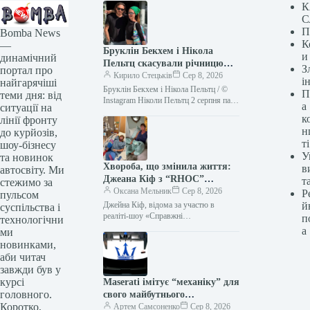
К
С
П
Bomba News
К
—
Бруклін Бекхем і Нікола
и
динамічний
Пельтц скасували річницю
З
портал про
весілля: шокуюча причина
Кирило Стецьків
Сер 8, 2026
і
найгарячіші
Бруклін Бекхем і Нікола Пельтц / ©
П
теми дня: від
Instagram Ніколи Пельтц 2 серпня пара
а
ситуації на
відсвяткувала першу річницю свого
к
лінії фронту
другого, таємного, весілля.…
н
до курйозів,
ті
шоу-бізнесу
У
та новинок
Хвороба, що змінила життя:
в
автосвіту. Ми
Джеана Кіф з “RHOC”
т
стежимо за
подолала рак язика
Оксана Мельник
Сер 8, 2026
Р
пульсом
Джейна Кіф, відома за участю в
й
суспільства і
реаліті-шоу «Справжні
п
технологічни
домогосподарки округу Орандж»,
а
ми
зіткнулася з серйозними проблемами
новинками,
зі здоров’ям. Зараз вона проходить…
аби читач
завжди був у
курсі
Maserati імітує “механіку” для
головного.
свого майбутнього
Коротко,
електрокара
Артем Самсоненко
Сер 8, 2026