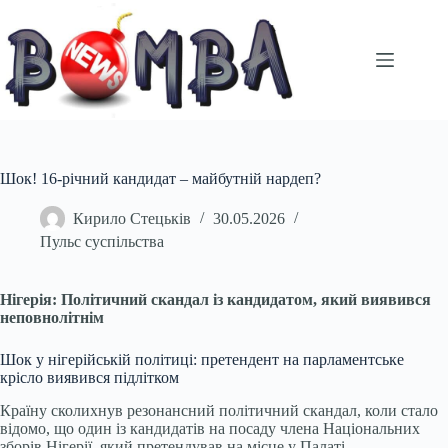
Перейти
до
вмісту
Шок! 16-річний кандидат – майбутній нардеп?
Кирило Стецьків
30.05.2026
Пульс суспільства
Нігерія: Політичний скандал із кандидатом, який виявився
неповнолітнім
Шок у нігерійській політиці: претендент на парламентське
крісло виявився підлітком
Країну сколихнув резонансний політичний скандал, коли стало
відомо, що один із кандидатів на посаду члена Національних
зборів Нігерії, який претендував на місце у Палаті