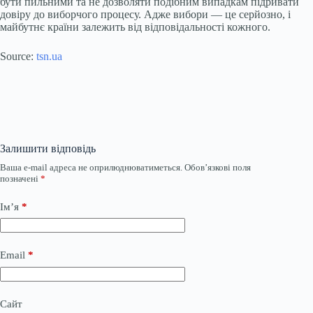
бути пильними та не дозволяти подібним випадкам підривати
довіру до виборчого процесу. Адже вибори — це серйозно, і
майбутнє країни залежить від відповідальності кожного.
Source:
tsn.ua
Залишити відповідь
Ваша e-mail адреса не оприлюднюватиметься.
Обов’язкові поля
позначені
*
Ім’я
*
Email
*
Сайт