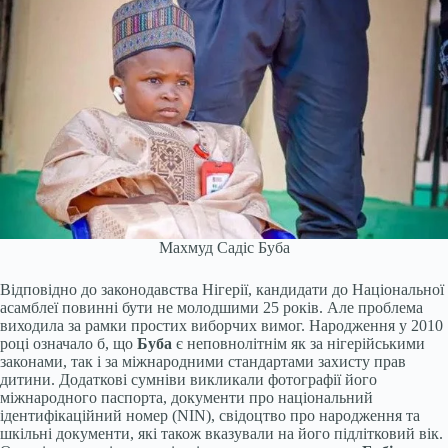
Махмуд Садіс Буба
Відповідно до законодавства Нігерії, кандидати до Національної
асамблеї повинні бути не молодшими 25 років. Але проблема
виходила за рамки простих виборчих вимог. Народження у 2010
році означало б, що
Буба
є неповнолітнім як за нігерійськими
законами, так і за міжнародними стандартами захисту прав
дитини. Додаткові сумніви викликали фотографії його
міжнародного паспорта, документи про національний
ідентифікаційний номер (NIN), свідоцтво про народження та
шкільні документи, які також вказували на його підлітковий вік.