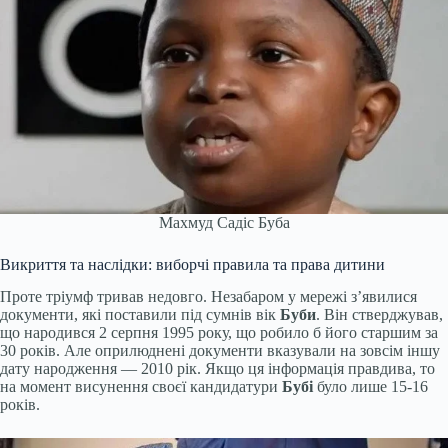
Махмуд Садіс Буба
Викриття та наслідки: виборчі правила та права дитини
Проте тріумф тривав недовго. Незабаром у мережі з’явилися
документи, які поставили під сумнів вік
Буби
. Він стверджував,
що народився 2 серпня 1995 року, що робило б його старшим за
30 років. Але оприлюднені документи вказували на зовсім іншу
дату народження — 2010 рік. Якщо ця інформація правдива, то
на момент висунення своєї кандидатури
Бубі
було лише 15-16
років.