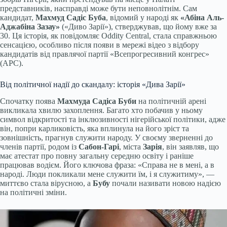
представників, насправді може бути неповнолітнім. Сам
кандидат,
Махмуд Садіс Буба
, відомий у народі як
«Абіна Аль-
Аджабіна Зазау»
(«Диво Зарії»), стверджував, що йому вже за
30. Ця історія, як повідомляє Oddity Central, стала справжньою
сенсацією, особливо після появи в мережі відео з відбору
кандидатів від правлячої партії «Всепрогресивний конгрес»
(APC).
Від політичної надії до скандалу: історія «Дива Зарії»
Спочатку поява
Махмуда Садіса Буби
на політичній арені
викликала хвилю захоплення. Багато хто побачив у ньому
символ відкритості та інклюзивності нігерійської політики, адже
він, попри карликовість, яка вплинула на його зріст та
зовнішність, прагнув служити народу. У своєму зверненні до
членів партії, родом із
Сабон-Гарі
, міста
Зарія
, він заявляв, що
має атестат про повну загальну середню освіту і раніше
працював водієм. Його ключова фраза: «Справа не в мені, а в
народі. Люди покликали мене служити їм, і я служитиму», —
миттєво стала вірусною, а
Бубу
почали називати новою надією
на політичні зміни.