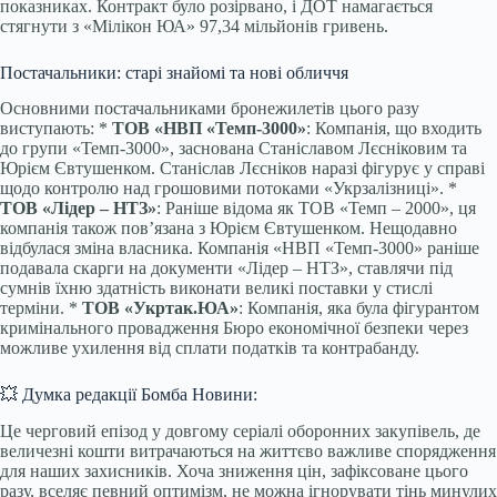
показниках. Контракт було розірвано, і ДОТ намагається
стягнути з «Мілікон ЮА» 97,34 мільйонів гривень.
Постачальники: старі знайомі та нові обличчя
Основними постачальниками бронежилетів цього разу
виступають: *
ТОВ «НВП «Темп-3000»
: Компанія, що входить
до групи «Темп-3000», заснована Станіславом Лєсніковим та
Юрієм Євтушенком. Станіслав Лєсніков наразі фігурує у справі
щодо контролю над грошовими потоками «Укрзалізниці». *
ТОВ «Лідер ‒ НТЗ»
: Раніше відома як ТОВ «Темп ‒ 2000», ця
компанія також пов’язана з Юрієм Євтушенком. Нещодавно
відбулася зміна власника. Компанія «НВП «Темп-3000» раніше
подавала скарги на документи «Лідер ‒ НТЗ», ставлячи під
сумнів їхню здатність виконати великі поставки у стислі
терміни. *
ТОВ «Укртак.ЮА»
: Компанія, яка була фігурантом
кримінального провадження Бюро економічної безпеки через
можливе ухилення від сплати податків та контрабанду.
💥 Думка редакції Бомба Новини:
Це черговий епізод у довгому серіалі оборонних закупівель, де
величезні кошти витрачаються на життєво важливе спорядження
для наших захисників. Хоча зниження цін, зафіксоване цього
разу, вселяє певний оптимізм, не можна ігнорувати тінь минулих