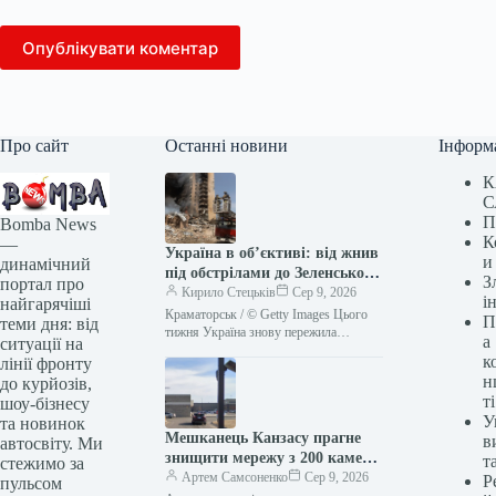
Опублікувати коментар
Про сайт
Останні новини
Інформ
К
С
П
Bomba News
К
—
Україна в об’єктиві: від жнив
и
динамічний
під обстрілами до Зеленського
З
портал про
в Сербії (2-9 серпня)
Кирило Стецьків
Сер 9, 2026
і
найгарячіші
Краматорськ / © Getty Images Цього
П
теми дня: від
тижня Україна знову пережила
а
ситуації на
пекельні дні. Росія безжально била по
к
лінії фронту
наших містах. ТСН.ua зібрав…
н
до курйозів,
ті
шоу-бізнесу
У
та новинок
Мешканець Канзасу прагне
в
автосвіту. Ми
знищити мережу з 200 камер,
т
стежимо за
що, на його думку, стежила за
Артем Самсоненко
Сер 9, 2026
Р
пульсом