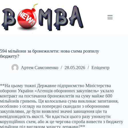
Перейти
до
вмісту
594 мільйони за бронежилети: нова схема розпилу
бюджету?
Артем Самсоненко
28.05.2026
Епіцентр
**На цьому тижні Державне підприємство Міністерства
оборони України «Агенція оборонних закупівель» уклало
контракт на постачання бронежилетів на суму майже 600
мільйонів гривень. Ця колосальна сума викликає запитання,
особливо з огляду на попередні скандали з оборонними
закупівлями, де були виявлені значні завищення цін та
невідповідність якості. Чи вдасться цього разу уникнути
корупційних схем, або ж це чергова спроба вивести з бюджету
мільйони під виглядом захисту держави?**