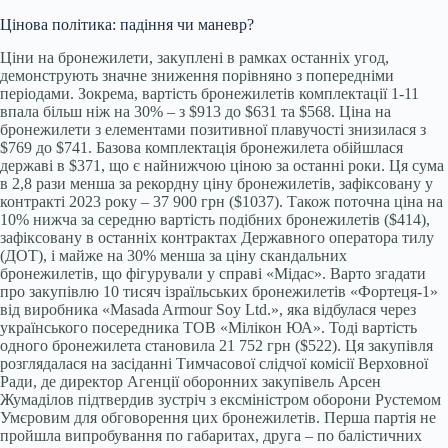
Цінова політика: падіння чи маневр?
Ціни на бронежилети, закуплені в рамках останніх угод,
демонструють значне зниження порівняно з попередніми
періодами. Зокрема, вартість бронежилетів комплектації 1-11
впала більш ніж на 30% – з $913 до $631 та $568. Ціна на
бронежилети з елементами позитивної плавучості знизилася з
$769 до $741. Базова комплектація бронежилета обійшлася
державі в $371, що є найнижчою ціною за останні роки. Ця сума
в 2,8 рази менша за рекордну ціну бронежилетів, зафіксовану у
контракті 2023 року – 37 900 грн ($1037). Також поточна ціна на
10% нижча за середню вартість подібних бронежилетів ($414),
зафіксовану в останніх контрактах Державного оператора тилу
(ДОТ), і майже на 30% менша за ціну скандальних
бронежилетів, що фігурували у справі «Мідас». Варто згадати
про закупівлю 10 тисяч ізраїльських бронежилетів «Фортеця-1»
від виробника «Masada Armour Soy Ltd.», яка відбулася через
українського посередника ТОВ «Мілікон ЮА». Тоді вартість
одного бронежилета становила 21 752 грн ($522). Ця закупівля
розглядалася на засіданні Тимчасової слідчої комісії Верховної
Ради, де директор Агенції оборонних закупівель Арсен
Жумаділов підтвердив зустріч з ексміністром оборони Рустемом
Умєровим для обговорення цих бронежилетів. Перша партія не
пройшла випробування по габаритах, друга – по балістичних