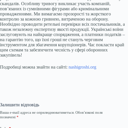
скандалів. Особливу тривогу викликає участь компаній,
пов’язаних із сумнівними фігурами або кримінальними
провадженнями. Ми вимагаємо прозорості та жорсткого
контролю за кожною гривнею, витраченою на оборону.
Необхідно проводити ретельні перевірки всіх постачальників, а
також незалежну експертизу якості продукції. Українські воїни
заслуговують на найкраще спорядження, а платники податків –
на гарантію того, що їхні гроші не стануть черговим
інструментом для збагачення корупціонерів. Час покласти край
цим схемам та забезпечити чесність у сфері оборонних
закупівель!
Подробиці можна знайти на сайті:
nashigroshi.org
Залишити відповідь
Ваша e-mail адреса не оприлюднюватиметься.
Обов’язкові поля
позначені
*