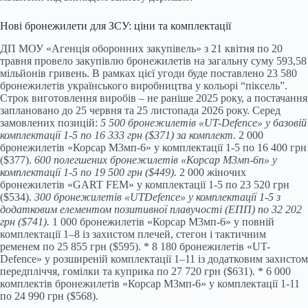
Нові бронежилети для ЗСУ: ціни та комплектації
ДП МОУ «Агенція оборонних закупівель» з 21 квітня по 20
травня провело закупівлю бронежилетів на загальну суму 593,58
мільйонів гривень. В рамках цієї угоди буде поставлено 23 580
бронежилетів українського виробництва у кольорі “піксель”.
Строк виготовлення виробів – не раніше 2025 року, а постачання
заплановано до 25 червня та 25 листопада 2026 року. Серед
замовлених позицій:
5 500 бронежилетів «UT-Defence» у базовій
комплектації 1-5 по 16 333 грн ($371) за комплект.
2 000
бронежилетів «Корсар М3мп-6» у комплектації 1-5 по 16 400 грн
($377).
600 полегшених бронежилетів «Корсар М3мп-6п» у
комплектації 1-5 по 19 500 грн ($449).
2 000 жіночих
бронежилетів «GART FEM» у комплектації 1-5 по 23 520 грн
($534).
300 бронежилетів «UTDefence» у комплектації 1-5 з
додатковим елементом позитивної плавучості (ЕПП) по 32 202
грн ($741).
1 000 бронежилетів «Корсар М3мп-6» у повній
комплектації 1–8 із захистом плечей, стегон і тактичним
ременем по 25 855 грн ($595). * 8 180 бронежилетів «UT-
Defence» у розширеній комплектації 1–11 із додатковим захистом
передпліччя, гомілки та куприка по 27 720 грн ($631). * 6 000
комплектів бронежилетів «Корсар М3мп-6» у комплектації 1-11
по 24 990 грн ($568).