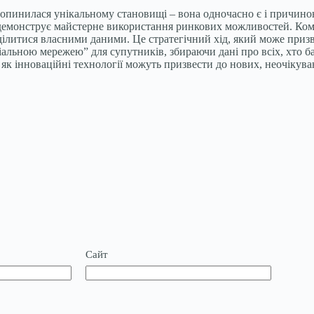
, опинилася унікальному становищі – вона одночасно є і причин
т, демонструє майстерне використання ринкових можливостей. Ком
 ділитися власними даними. Це стратегічний хід, який може приз
ціальною мережею” для супутників, збираючи дані про всіх, хто 
 як інноваційні технології можуть призвести до нових, неочікув
Сайт