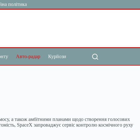
йна політика
онту
Авто-радар
Курйози
осмосу, а також амбітними планами щодо створення голосових
томість, SpaceX запроваджує сервіс контролю космічного руху