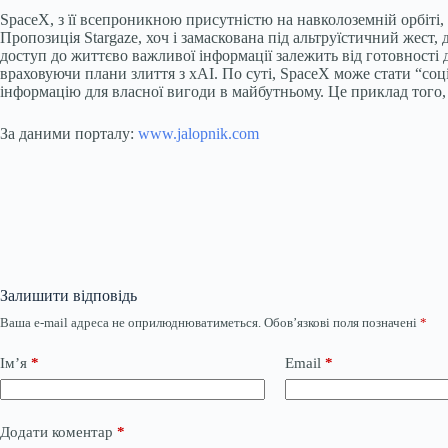
SpaceX, з її всепроникною присутністю на навколоземній орбіті
Пропозиція Stargaze, хоч і замаскована під альтруїстичний жес
доступ до життєво важливої інформації залежить від готовності
враховуючи плани злиття з xAI. По суті, SpaceX може стати “со
інформацію для власної вигоди в майбутньому. Це приклад того,
За даними порталу:
www.jalopnik.com
Залишити відповідь
Ваша e-mail адреса не оприлюднюватиметься.
Обов’язкові поля позначені
*
Ім’я
*
Email
*
Додати коментар
*