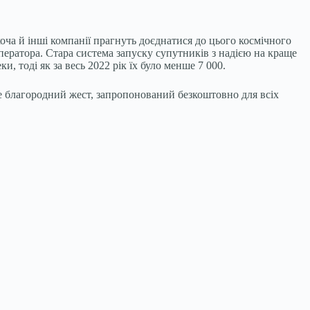
оча й інші компанії прагнуть доєднатися до цього космічного
оператора. Стара система запуску супутників з надією на краще
, тоді як за весь 2022 рік їх було менше 7 000.
це благородний жест, запропонований безкоштовно для всіх