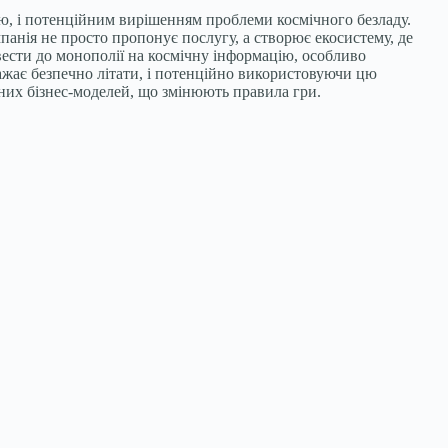
ою, і потенційним вирішенням проблеми космічного безладу.
панія не просто пропонує послугу, а створює екосистему, де
вести до монополії на космічну інформацію, особливо
бажає безпечно літати, і потенційно використовуючи цю
аних бізнес-моделей, що змінюють правила гри.