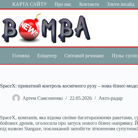
Перейти
КАРТА САЙТУ
Про нас
Контакти
Злити інсайд
до
вмісту
Головна
Епіцентр
Світовий резонанс
Пульс суспі
SpaceX: приватний контроль космічного руху – нова бізнес-моде
Артем Самсоненко
22.05.2026
Авто-радар
SpaceX, компанія, яка відома своїми багаторазовими ракетами, 
бойових дронів, оголосила про запуск нового бізнес-напрямку. Й
під назвою Stargaze, покликаний запобігти зіткненням супутникі