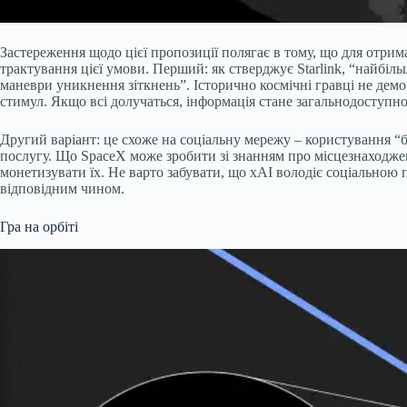
Застереження щодо цієї пропозиції полягає в тому, що для отрим
трактування цієї умови. Перший: як стверджує Starlink, “найбіл
маневри уникнення зіткнень”. Історично космічні гравці не дем
стимул. Якщо всі долучаться, інформація стане загальнодоступно
Другий варіант: це схоже на соціальну мережу – користування “б
послугу. Що SpaceX може зробити зі знанням про місцезнаходженн
монетизувати їх. Не варто забувати, що xAI володіє соціальною 
відповідним чином.
Гра на орбіті