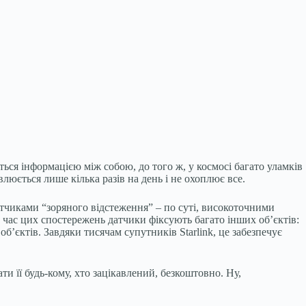
ться інформацією між собою, до того ж, у космосі багато уламків
люється лише кілька разів на день і не охоплює все.
атчиками “зоряного відстеження” – по суті, високоточними
 час цих спостережень датчики фіксують багато інших об’єктів:
об’єктів. Завдяки тисячам супутників Starlink, це забезпечує
ти її будь-кому, хто зацікавлений, безкоштовно. Ну,