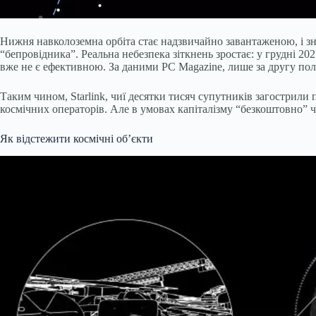
Нижня навколоземна орбіта стає надзвичайно завантаженою, і зна
“бепровідника”. Реальна небезпека зіткнень зростає: у грудні 20
вже не є ефективною. За даними PC Magazine, лише за другу полов
Таким чином, Starlink, чиї десятки тисяч супутників загострили
космічних операторів. Але в умовах капіталізму “безкоштовно” 
Як відстежити космічні об’єкти