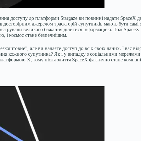
ання доступу до платформи Stargaze ви повинні надати SpaceX дан
ьш достовірним джерелом траєкторій супутників мають бути самі о
онстрували великого бажання ділитися інформацією. Тож SpaceX м
ю, і космос стане безпечнішим.
езкоштовне”, але ви надаєте доступ до всіх своїх даних. І вас в
я кожного супутника? Як і у випадку з соціальними мережами, ін
платформою X, тому після злиття SpaceX фактично стане компаніє