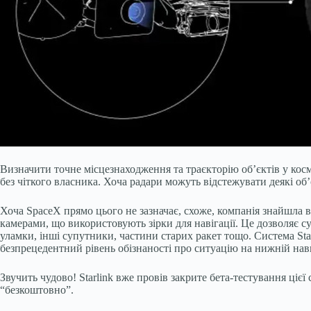
Визначити точне місцезнаходження та траєкторію об’єктів у косм
без чіткого власника. Хоча радари можуть відстежувати деякі об
Хоча SpaceX прямо цього не зазначає, схоже, компанія знайшла 
камерами, що використовують зірки для навігації. Це дозволяє с
уламки, інші супутники, частини старих ракет тощо. Система Star
безпрецедентний рівень обізнаності про ситуацію на нижній навк
Звучить чудово! Starlink вже провів закрите бета-тестування цієї
“безкоштовно”.