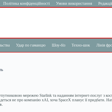
Політика конфіденційності
Умови використання
Редакці
льства
Удар по гаманцю
Шоу-біз
Техно-шок
Лінія фр
ль
супутниковою мережею Starlink та наданням інтернет-послуг з к
деться не про компанію xAI, хоча SpaceX планує її придбати. На
в.