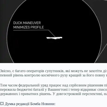
Звісно, є багато операторів супутників, які можуть не захотіти 
певний рівень контролю космічного руху кращий за його повну від
Тим часом федеральний уряд працює над серйозним рішенням під 
пережила бюджетні баталії у Вашингтоні і тепер відкриває спис
державних і приватних рішень. У довгостроковій перспективі, на
💥 Думка редакції Бомба Новини: