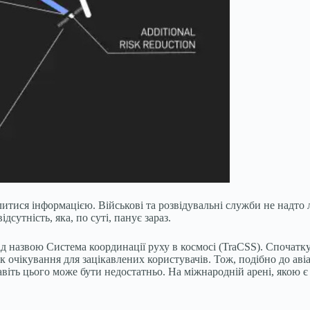
ділитися інформацією. Військові та розвідувальні служби не надто
сутність, яка, по суті, панує зараз.
назвою Система координації руху в космосі (TraCSS). Спочатку 
ок очікування для зацікавлених користувачів. Тож, подібно до а
віть цього може бути недостатньо. На міжнародній арені, якою є