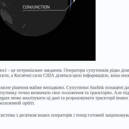
осі – це нетривіальне завдання. Оператори супутників рідко діля
’єкти, а Космічні сили США діляться цією інформацією, вона онов
власне рішення майже випадково. Супутники Starlink оснащені д
упутнику точно визначати своє положення та траєкторію. Але під
gaze може аналізувати ці дані та розраховувати траєкторії інших 
олоземній орбіті.
 системи з десятком інших операторів і тепер готовий запропонува