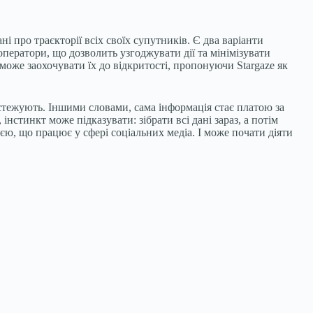
і про траєкторії всіх своїх супутників. Є два варіанти
ператори, що дозволить узгоджувати дії та мінімізувати
оже заохочувати їх до відкритості, пропонуючи Stargaze як
ідстежують. Іншими словами, сама інформація стає платою за
стинкт може підказувати: зібрати всі дані зараз, а потім
ю, що працює у сфері соціальних медіа. І може почати діяти