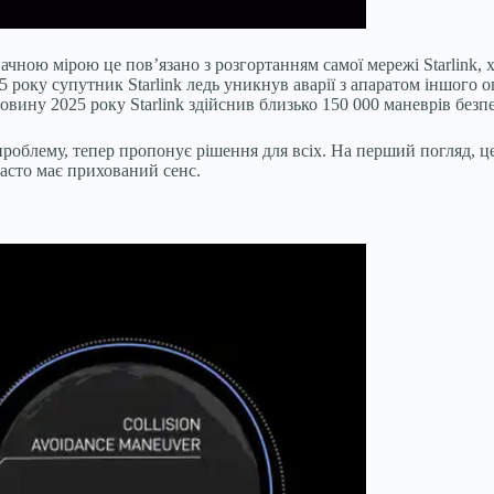
чною мірою це пов’язано з розгортанням самої мережі Starlink, х
25 року супутник Starlink ледь уникнув аварії з апаратом іншого 
ину 2025 року Starlink здійснив близько 150 000 маневрів безпеки
 проблему, тепер пропонує рішення для всіх. На перший погляд, 
часто має прихований сенс.