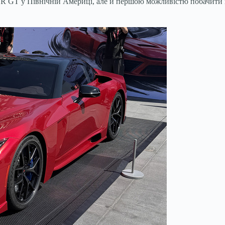
R GT у Північній Америці, але й першою можливістю побачити це