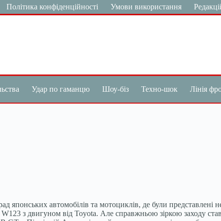
Політика конфіденційності
Умови використання
Редакці
льства
Удар по гаманцю
Шоу-біз
Техно-шок
Лінія фр
д японських автомобілів та мотоциклів, де були представлені н
es W123 з двигуном від Toyota. Але справжньою зіркою заходу ст