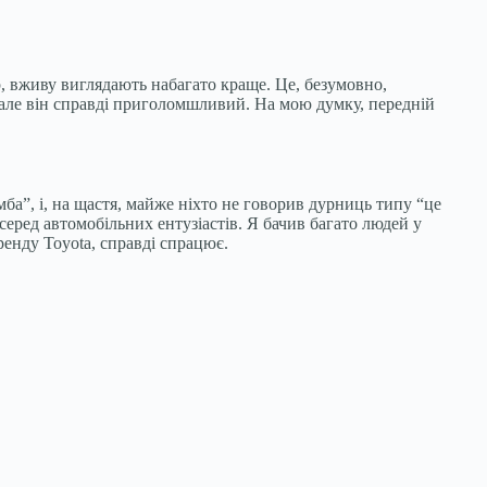
ор, вживу виглядають набагато краще. Це, безумовно,
 але він справді приголомшливий. На мою думку, передній
мба”, і, на щастя, майже ніхто не говорив дурниць типу “це
ред автомобільних ентузіастів. Я бачив багато людей у ​​
енду Toyota, справді спрацює.