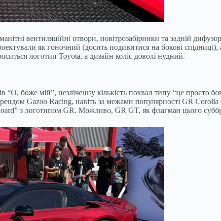
номанітні вентиляційні отвори, повітрозабірники та задній дифуз
роектували як гоночний (досить подивитися на бокові спідниці),
роситься логотип Toyota, а дизайн коліс доволі нудний.
в “О, боже мій”, незліченну кількість похвал типу “це просто бо
рендом Gazoo Racing, навіть за межами популярності GR Corolla се
Board” з логотипом GR. Можливо, GR GT, як флагман цього суббр