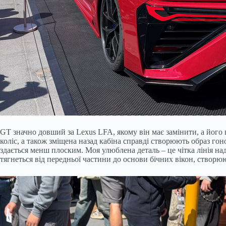
GT значно довший за Lexus LFA, якому він має замінити, а його 
коліс, а також зміщена назад кабіна справді створюють образ гон
здається менш плоским. Моя улюблена деталь – це чітка лінія н
тягнеться від передньої частини до основи бічних вікон, створю