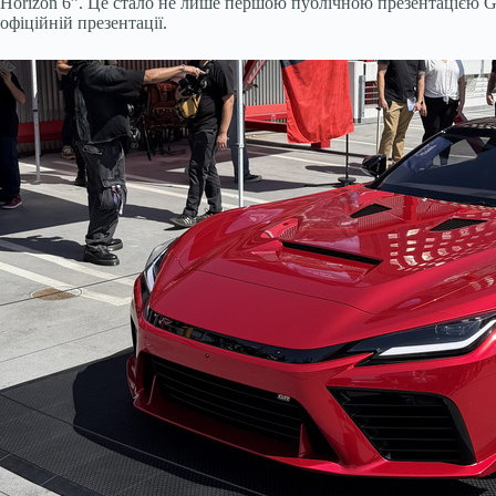
Horizon 6”. Це стало не лише першою публічною презентацією G
офіційній презентації.