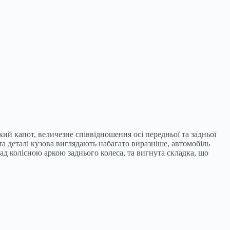
ий капот, величезне співвідношення осі передньої та задньої
та деталі кузова виглядають набагато виразніше, автомобіль
ад колісною аркою заднього колеса, та вигнута складка, що