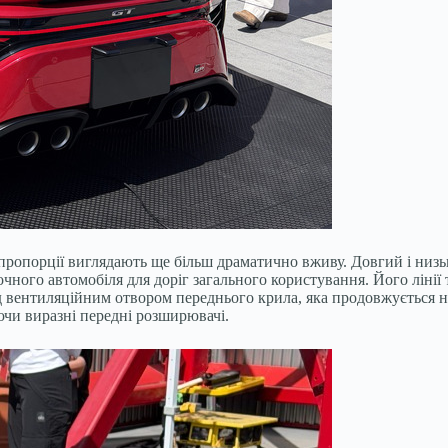
пропорції виглядають ще більш драматично вживу. Довгий і низьк
очного автомобіля для доріг загального користування. Його лінії 
ад вентиляційним отвором переднього крила, яка продовжується н
ючи виразні передні розширювачі.