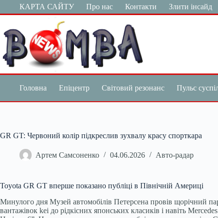
Перейти
КАРТА САЙТУ
Про нас
Контакти
Злити інсайд
до
вмісту
Головна
Епіцентр
Світовий резонанс
Пульс суспі
GR GT: Червоний колір підкреслив зухвалу красу спорткара
Артем Самсоненко
04.06.2026
Авто-радар
Toyota GR GT вперше показано публіці в Північній Америці
Минулого дня Музей автомобілів Петерсена провів щорічний пара
вантажівок kei до рідкісних японських класиків і навіть Merced