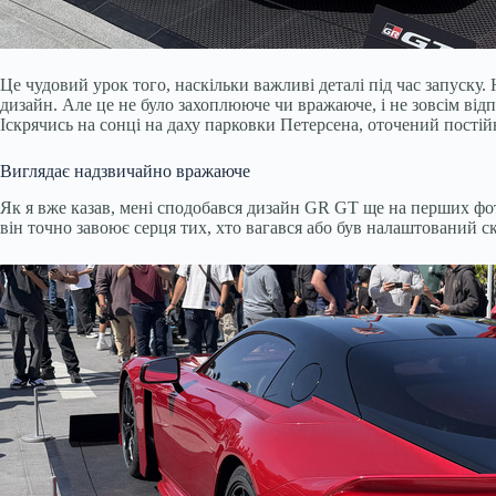
Це чудовий урок того, наскільки важливі деталі під час запуску.
дизайн. Але це не було захоплююче чи вражаюче, і не зовсім від
Іскрячись на сонці на даху парковки Петерсена, оточений пос
Виглядає надзвичайно вражаюче
Як я вже казав, мені сподобався дизайн GR GT ще на перших фот
він точно завоює серця тих, хто вагався або був налаштований с