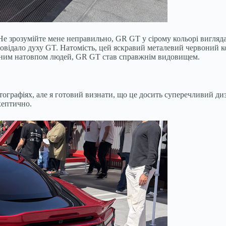
 Не зрозумійте мене неправильно, GR GT у сірому кольорі вигляда
повідало духу GT. Натомість, цей яскравий металевий червоний ко
тійним натовпом людей, GR GT став справжнім видовищем.
ографіях, але я готовий визнати, що це досить суперечливий ди
кептично.