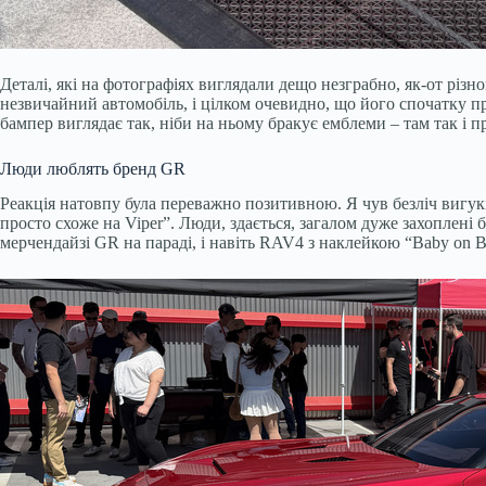
Деталі, які на фотографіях виглядали дещо незграбно, як-от різ
незвичайний автомобіль, і цілком очевидно, що його спочатку п
бампер виглядає так, ніби на ньому бракує емблеми – там так і п
Люди люблять бренд GR
Реакція натовпу була переважно позитивною. Я чув безліч вигукі
просто схоже на Viper”. Люди, здається, загалом дуже захоплені б
мерчендайзі GR на параді, і навіть RAV4 з наклейкою “Baby on 