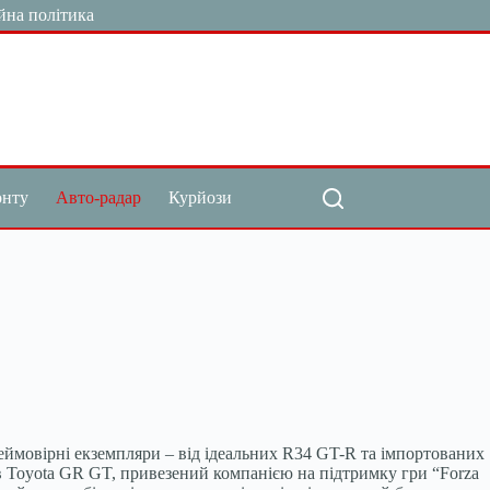
йна політика
онту
Авто-радар
Курйози
еймовірні екземпляри – від ідеальних R34 GT-R та імпортованих
ав Toyota GR GT, привезений компанією на підтримку гри “Forza