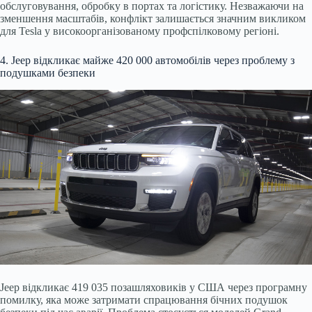
обслуговування, обробку в портах та логістику. Незважаючи на
зменшення масштабів, конфлікт залишається значним викликом
для Tesla у високоорганізованому профспілковому регіоні.
4. Jeep відкликає майже 420 000 автомобілів через проблему з
подушками безпеки
Jeep відкликає 419 035 позашляховиків у США через програмну
помилку, яка може затримати спрацювання бічних подушок