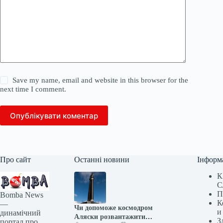
Save my name, email and website in this browser for the
next time I comment.
Опублікувати коментар
Про сайт
Останні новини
Інформ
К
С
П
Bomba News
К
—
Чи допоможе космодром
и
динамічний
Аляски розвантажити
З
портал про