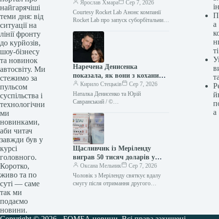
запусків Пентагону?
Ярослав Хмара
Сер 7, 2026
і
найгарячіші
Courtesy Rocket Lab Анонс компанії
П
теми дня: від
Rocket Lab про запуск суборбітальних
а
ситуації на
ракет з Аляски може стати новою,
к
лінії фронту
вкрай необхідною опцією для…
н
до курйозів,
ті
шоу-бізнесу
У
та новинок
Наречена Денисенка
в
автосвіту. Ми
показала, як вони з коханим
т
стежимо за
оформлюють стосунки
Кирило Стецьків
Сер 7, 2026
Р
пульсом
Наталка Денисенко та Юрій
й
суспільства і
Савранський / ©
п
технологічни
instagram.com/savransky_yuriy
а
ми
Українська акторка Наталка Денисенко
новинками,
заінтригувала шанувальників
аби читач
новинами про майбутнє весілля з
завжди був у
обраним,…
курсі
Щасливчик із Меріленду
головного.
виграв 50 тисяч доларів у
Коротко,
лотерею вдруге за рік
Оксана Мельник
Сер 7, 2026
живо та по
Чоловік з Меріленду святкує вдалу
суті — саме
смугу після отримання другого
виграшу в лотерею на суму 50 000
так ми
доларів цього року. Чоловік…
подаємо
новини.
Copyright © 2026 - БОМБА новини. Всі права захищені.