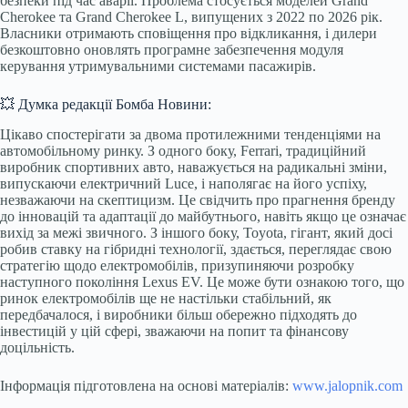
безпеки під час аварії. Проблема стосується моделей Grand
Cherokee та Grand Cherokee L, випущених з 2022 по 2026 рік.
Власники отримають сповіщення про відкликання, і дилери
безкоштовно оновлять програмне забезпечення модуля
керування утримувальними системами пасажирів.
💥 Думка редакції Бомба Новини:
Цікаво спостерігати за двома протилежними тенденціями на
автомобільному ринку. З одного боку, Ferrari, традиційний
виробник спортивних авто, наважується на радикальні зміни,
випускаючи електричний Luce, і наполягає на його успіху,
незважаючи на скептицизм. Це свідчить про прагнення бренду
до інновацій та адаптації до майбутнього, навіть якщо це означає
вихід за межі звичного. З іншого боку, Toyota, гігант, який досі
робив ставку на гібридні технології, здається, переглядає свою
стратегію щодо електромобілів, призупиняючи розробку
наступного покоління Lexus EV. Це може бути ознакою того, що
ринок електромобілів ще не настільки стабільний, як
передбачалося, і виробники більш обережно підходять до
інвестицій у цій сфері, зважаючи на попит та фінансову
доцільність.
Інформація підготовлена на основі матеріалів:
www.jalopnik.com