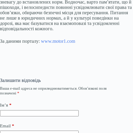
зневагу до встановлених норм. Водночас, варто пам’ятати, що й
пішоходи, і велосипедисти повинні усвідомлювати свої права та
обов’язки, обираючи безпечні місця для пересування. Питання
не лише в юридичних нормах, а й у культурі поведінки на
дорозі, яка має базуватися на взаємоповазі та усвідомленні
відповідальності кожного.
За даними порталу:
www.motor1.com
Залишити відповідь
Ваша e-mail адреса не оприлюднюватиметься.
Обов’язкові поля
позначені
*
Ім’я
*
Email
*