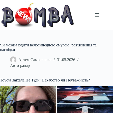
Перейти
до
вмісту
Чи можна їздити велосипедною смугою: роз’яснення та
наслідки
Артем Самсоненко
31.05.2026
Авто-радар
Toyota Заїхала Не Туди: Нахабство чи Неуважність?