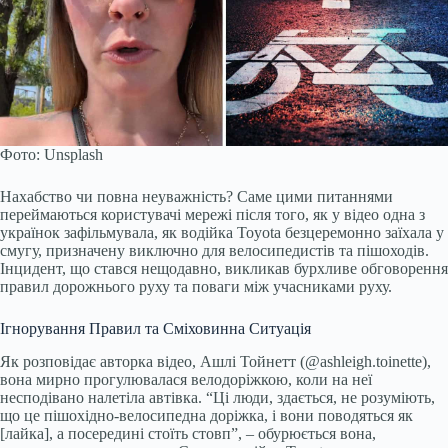
Фото:
Unsplash
Нахабство чи повна неуважність? Саме цими питаннями
переймаються користувачі мережі після того, як у відео одна з
українок зафільмувала, як водійка Toyota безцеремонно заїхала у
смугу, призначену виключно для велосипедистів та пішоходів.
Інцидент, що стався нещодавно, викликав бурхливе обговорення
правил дорожнього руху та поваги між учасниками руху.
Ігнорування Правил та Сміховинна Ситуація
Як розповідає авторка відео, Ашлі Тойнетт (@ashleigh.toinette),
вона мирно прогулювалася велодоріжкою, коли на неї
несподівано налетіла автівка. “Ці люди, здається, не розуміють,
що це пішохідно-велосипедна доріжка, і вони поводяться як
[лайка], а посередині стоїть стовп”, – обурюється вона,