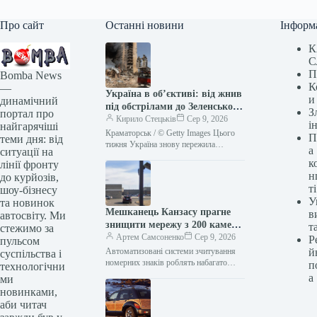
Про сайт
Останні новини
Інформ
К
С
П
Bomba News
К
—
Україна в об’єктиві: від жнив
и
динамічний
під обстрілами до Зеленського
З
портал про
в Сербії (2-9 серпня)
Кирило Стецьків
Сер 9, 2026
і
найгарячіші
Краматорськ / © Getty Images Цього
П
теми дня: від
тижня Україна знову пережила
а
ситуації на
пекельні дні. Росія безжально била по
к
лінії фронту
наших містах. ТСН.ua зібрав…
н
до курйозів,
ті
шоу-бізнесу
У
та новинок
Мешканець Канзасу прагне
в
автосвіту. Ми
знищити мережу з 200 камер,
т
стежимо за
що, на його думку, стежила за
Артем Самсоненко
Сер 9, 2026
Р
пульсом
ним
Автоматизовані системи зчитування
й
суспільства і
номерних знаків роблять набагато
п
технологічни
більше, ніж просто повідомляють
а
ми
поліцію про викрадені авто. Вони
новинками,
створюють базу даних, яка…
аби читач