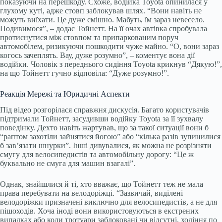
показуючи на перешкоду. Схоже, водійка Toyota опинилася у
глухому куті, адже стовп заблокував шлях. “Вони навіть не
можуть виїхати. Це дуже смішно. Мабуть, їм зараз невесело.
Подивимося”, – додає Тойнетт. На її очах автівка спробувала
протиснутися між стовпом та припаркованим поруч
автомобілем, ризикуючи пошкодити чуже майно. “О, вони зараз
когось зачеплять. Вау, дуже розумно”, – коментує вона дії
водійки. Чоловік з переднього сидіння Toyota крикнув “Дякую!”,
на що Тойнетт гучно відповіла: “Дуже розумно!”.
Реакція Мережі та Юридичні Аспекти
Під відео розгорілася справжня дискусія. Багато користувачів
підтримали Тойнетт, засудивши водійку Toyota за її зухвалу
поведінку. Дехто навіть жартував, що за такої ситуації вони б
“раптом захотіли зайнятися йогою” або “кілька разів зупинилися
б зав’язати шнурки”. Інші дивувалися, як можна не розрізняти
смугу для велосипедистів та автомобільну дорогу: “Це ж
буквально не смуга для машин взагалі”.
Однак, знайшлися й ті, хто вважає, що Тойнетт теж не мала
права перебувати на велодоріжці. “Зазвичай, виділені
велодоріжки призначені виключно для велосипедистів, а не для
пішоходів. Хоча іноді вони використовуються в екстрених
випадках або коли тротуари заблоковані чи відсутні, ходіння по