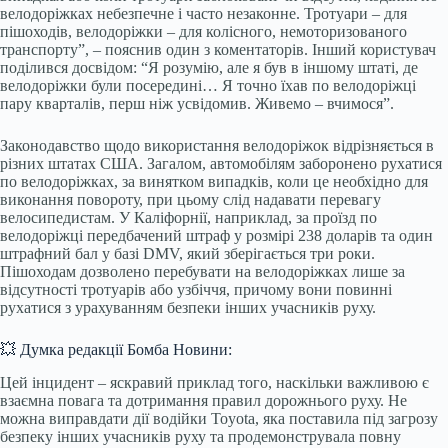
велодоріжках небезпечне і часто незаконне. Тротуари – для
пішоходів, велодоріжки – для колісного, немоторизованого
транспорту”, – пояснив один з коментаторів. Інший користувач
поділився досвідом: “Я розумію, але я був в іншому штаті, де
велодоріжки були посередині… Я точно їхав по велодоріжці
пару кварталів, перш ніж усвідомив. Живемо – вчимося”.
Законодавство щодо використання велодоріжок відрізняється в
різних штатах США. Загалом, автомобілям заборонено рухатися
по велодоріжках, за винятком випадків, коли це необхідно для
виконання повороту, при цьому слід надавати перевагу
велосипедистам. У Каліфорнії, наприклад, за проїзд по
велодоріжці передбачений штраф у розмірі 238 доларів та один
штрафний бал у базі DMV, який зберігається три роки.
Пішоходам дозволено перебувати на велодоріжках лише за
відсутності тротуарів або узбіччя, причому вони повинні
рухатися з урахуванням безпеки інших учасників руху.
💥 Думка редакції Бомба Новини:
Цей інцидент – яскравий приклад того, наскільки важливою є
взаємна повага та дотримання правил дорожнього руху. Не
можна виправдати дії водійки Toyota, яка поставила під загрозу
безпеку інших учасників руху та продемонструвала повну