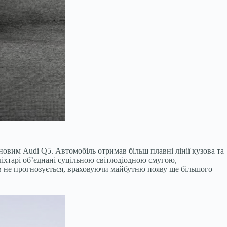
новим Audi Q5. Автомобіль отримав більш плавні лінії кузова та
ліхтарі об’єднані суцільною світлодіодною смугою,
ів не прогнозується, враховуючи майбутню появу ще більшого