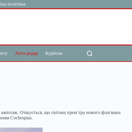
йна політика
онту
Авто-радар
Курйози
 ажіотаж. Очікується, що світова прем’єра нового флагмана
нням Cochespias.