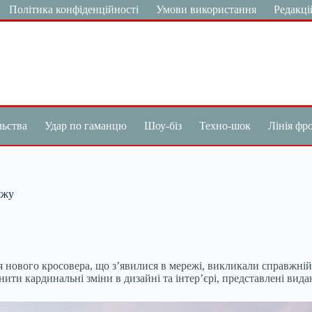
Політика конфіденційності
Умови використання
Редакці
льства
Удар по гаманцю
Шоу-біз
Техно-шок
Лінія фр
яжу
я нового кросовера, що з’явилися в мережі, викликали справжній
нити кардинальні зміни в дизайні та інтер’єрі, представлені вида