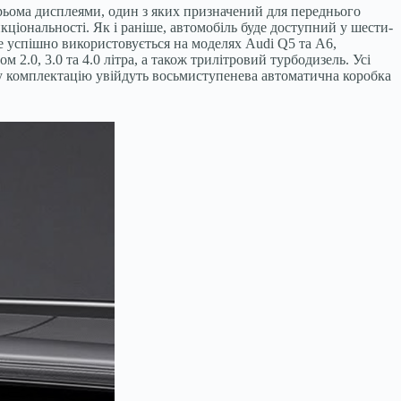
рьома дисплеями, один з яких призначений для переднього
ціональності. Як і раніше, автомобіль буде доступний у шести-
е успішно використовується на моделях Audi Q5 та A6,
 2.0, 3.0 та 4.0 літра, а також трилітровий турбодизель. Усі
тну комплектацію увійдуть восьмиступенева автоматична коробка