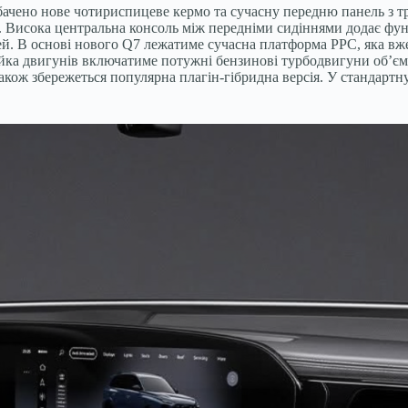
бачено нове чотириспицеве кермо та сучасну передню панель з т
. Висока центральна консоль між передніми сидіннями додає функ
ей. В основі нового Q7 лежатиме сучасна платформа PPC, яка вж
нійка двигунів включатиме потужні бензинові турбодвигуни об’ємом
 також збережеться популярна плагін-гібридна версія. У стандар