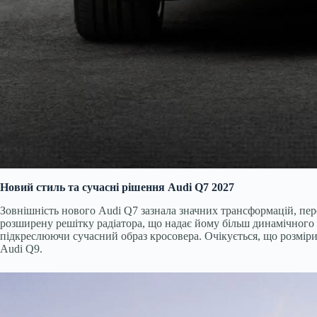
Новий стиль та сучасні рішення Audi Q7 2027
Зовнішність нового Audi Q7 зазнала значних трансформацій, пере
розширену решітку радіатора, що надає йому більш динамічного в
підкреслюючи сучасний образ кросовера. Очікується, що розміри
Audi Q9.