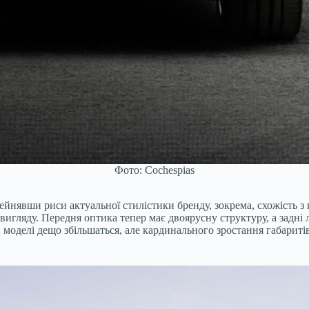
Фото: Cochespias
йнявши риси актуальної стилістики бренду, зокрема, схожість з 
игляду. Передня оптика тепер має двоярусну структуру, а задні 
 моделі дещо збільшаться, але кардинального зростання габарит