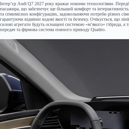
Інтер’єр Audi Q7 2027 року вражає новими технологіями. Перед
пасажира, що забезпечує ще більший комфорт та інтерактивність
та семимісних конфігураціях, задовольняючи потреби різних сім
гарантуючи відмінні ходові якості та безпеку. Очікується, що лі
силові агрегати будуть оснащені системою «м’якого» гібрида, а
передач та фірмова система повного приводу Quattro.