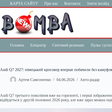
Перейти
КАРТА САЙТУ
Про нас
Контакти
Злити інсайд
до
вмісту
Головна
Епіцентр
Світовий резонанс
Пульс суспі
Audi Q7 2027: німецький кросовер вперше побачили без камуфл
Артем Самсоненко
04.06.2026
Авто-радар
Audi Q7 третього покоління вже на горизонті, і перші зображенн
відбудеться у другій половині 2026 року, але вже зараз можна оці