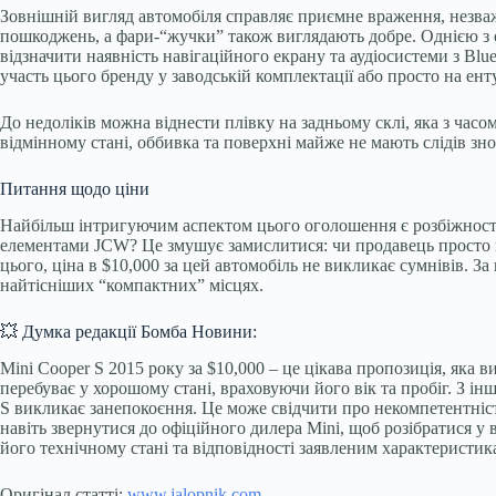
Зовнішній вигляд автомобіля справляє приємне враження, незважа
пошкоджень, а фари-“жучки” також виглядають добре. Однією з о
відзначити наявність навігаційного екрану та аудіосистеми з B
участь цього бренду у заводській комплектації або просто на ент
До недоліків можна віднести плівку на задньому склі, яка з час
відмінному стані, оббивка та поверхні майже не мають слідів зн
Питання щодо ціни
Найбільш інтригуючим аспектом цього оголошення є розбіжності
елементами JCW? Це змушує замислитися: чи продавець просто не
цього, ціна в $10,000 за цей автомобіль не викликає сумнівів. За
найтісніших “компактних” місцях.
💥 Думка редакції Бомба Новини:
Mini Cooper S 2015 року за $10,000 – це цікава пропозиція, яка в
перебуває у хорошому стані, враховуючи його вік та пробіг. З і
S викликає занепокоєння. Це може свідчити про некомпетентніс
навіть звернутися до офіційного дилера Mini, щоб розібратися у в
його технічному стані та відповідності заявленим характеристик
Оригінал статті:
www.jalopnik.com