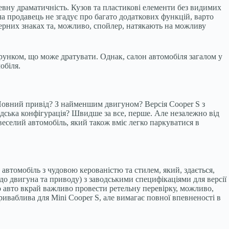
евну драматичність. Кузов та пластикові елементи без видимих
а продавець не згадує про багато додаткових функцій, варто
мерних знаках та, можливо, спойлер, натякають на можливу
ерунком, що може дратувати. Однак, салон автомобіля загалом у
обіля.
Повний привід? З найменшим двигуном? Версія Cooper S з
одська конфігурація? Швидше за все, перше. Але незалежно від
 веселий автомобіль, який також вміє легко паркуватися в
й автомобіль з чудовою керованістю та стилем, який, здається,
одо двигуна та приводу) з заводськими специфікаціями для версії
 авто вкрай важливо провести ретельну перевірку, можливо,
приваблива для Mini Cooper S, але вимагає повної впевненості в