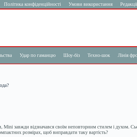
Політика конфіденційності
Умови використання
Редакці
льства
Удар по гаманцю
Шоу-біз
Техно-шок
Лінія фр
года?
и, Mini завжди відзначався своїм неповторним стилем і духом. Сьо
компактних розмірах, щоб виправдати таку вартість?