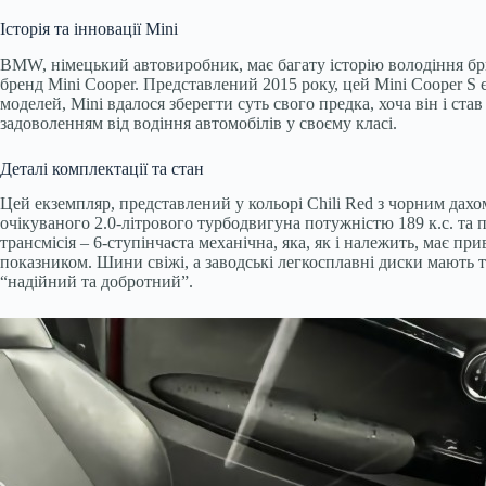
Історія та інновації Mini
BMW, німецький автовиробник, має багату історію володіння бр
бренд Mini Cooper. Представлений 2015 року, цей Mini Cooper S є
моделей, Mini вдалося зберегти суть свого предка, хоча він і с
задоволенням від водіння автомобілів у своєму класі.
Деталі комплектації та стан
Цей екземпляр, представлений у кольорі Chili Red з чорним дахом
очікуваного 2.0-літрового турбодвигуна потужністю 189 к.с. та 
трансмісія – 6-ступінчаста механічна, яка, як і належить, має п
показником. Шини свіжі, а заводські легкосплавні диски мають 
“надійний та добротний”.