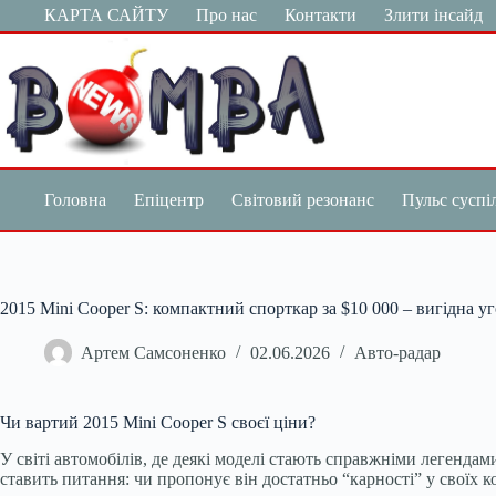
Перейти
КАРТА САЙТУ
Про нас
Контакти
Злити інсайд
до
вмісту
Головна
Епіцентр
Світовий резонанс
Пульс суспі
2015 Mini Cooper S: компактний спорткар за $10 000 – вигідна у
Артем Самсоненко
02.06.2026
Авто-радар
Чи вартий 2015 Mini Cooper S своєї ціни?
У світі автомобілів, де деякі моделі стають справжніми легендам
ставить питання: чи пропонує він достатньо “карності” у своїх 