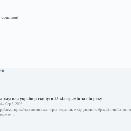
 I comment.
ни
а змусила українця скинути 25 кілограмів за пів року
к
Сер 8, 2026
роблема, що найчастіше виникає через неправильне харчування та брак фізичної активно
 лише те,…