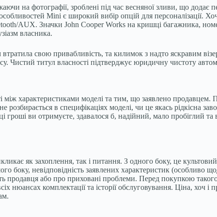
ючи на фотографії, зроблені під час весняної зливи, що додає п
собливостей Mini є широкий вибір опцій для персоналізації. Хоч
luetooth/AUX. Значки John Cooper Works на кришці багажника, но
узіазм власника.
ом втратила свою привабливість, та килимок з надто яскравим віз
осу. Чистий титул власності підтверджує юридичну чистоту автом
 між характеристиками моделі та тим, що заявлено продавцем. 
 розбирається в специфікаціях моделі, чи це якась рідкісна зав
 ці гроші ви отримуєте, здавалося б, надійний, мало пробіглий та
икликає як захоплення, так і питання. З одного боку, це культови
ншого боку, невідповідність заявлених характеристик (особливо щ
ть продавця або про приховані проблеми. Перед покупкою такого
сіх нюансах комплектації та історії обслуговування. Ціна, хоч і 
ам.