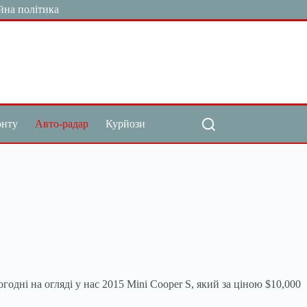
йна політика
онту
Авто-радар
Курйози
годні на огляді у нас 2015 Mini Cooper S, який за ціною $10,000