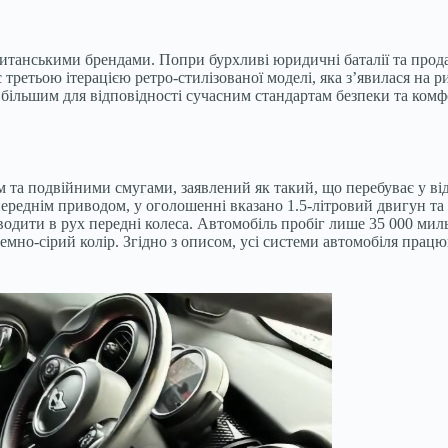
итанськими брендами. Попри бурхливі юридичні баталії та прод
 третьою ітерацією ретро-стилізованої моделі, яка з’явилася на 
тав більшим для відповідності сучасним стандартам безпеки та ко
 та подвійними смугами, заявлений як такий, що перебуває у відм
переднім приводом, у оголошенні вказано 1.5-літровий двигун та
риводити в рух передні колеса. Автомобіль пробіг лише 35 000 мил
темно-сірий колір. Згідно з описом, усі системи автомобіля пра