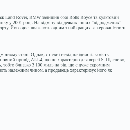
аж Land Rover, BMW залишив собі Rolls-Royce та культовий
ринку у 2001 році. На відміну від деяких інших “відроджених”
мфорту. Його досі вважають одним з найкращих за керованістю та
інному стані. Однак, є певні невідповідності: замість
 повний привід ALL4, що не характерно для версії S. Щасливо,
ь, тобто близько 3 100 миль на рік, що є дуже скромним
цюють належним чином, а продавець характеризує його як