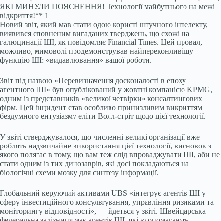
Новий звіт, який мав стати одою користі штучного інтелекту,
виявився сповненим вигаданих тверджень, що схожі на
галюцинації ШІ, як повідомляє Financial Times. Цей провал,
можливо, мимоволі продемонстрував найпереконливішу
функцію ШІ: «видавлювання» вашої роботи.
Звіт під назвою «Перевизначення досконалості в епоху
агентного ШІ» був опублікований у жовтні компанією KPMG,
одним із представників «великої четвірки» консалтингових
фірм. Цей інцидент став особливо принизливим викриттям
бездумного ентузіазму еліти Волл-стріт щодо цієї технології.
У звіті стверджувалося, що численні великі організації вже
роблять надзвичайне використання цієї технології, висновок з
якого полягає в тому, що вам теж слід впроваджувати ШІ, аби не
стати одним із тих динозаврів, які досі покладаються на
біологічні схеми мозку для синтезу інформації.
Глобальний керуючий активами UBS «інтегрує агентів ШІ у
сферу інвестиційного консультування, управління ризиками та
моніторингу відповідності», — йдеться у звіті. Швейцарська
федеральна залізниця має агентів ШІ, які «допомагають