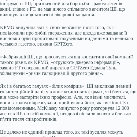
інструмент ШІ, призначений для боротьби з раком легенів —
який, згідно з FT, не мав нічого спільного з агентом ШІ, що
виконував вищезазначені лікарняні завдання.
KPMG вилучила звіт зі своїх вебсайтів після того, як її
повідомили про хибні твердження, але шкода вже завдана: її
висновки були процитовані галузевими виданнями та великою
чеською газетою, виявив GPTZero.
«Фабрикації ШІ, що просочуються від консалтингової компанії
такого рівня, як KPMG, «отруюють джерело інформації», —
заявив FT генеральний директор GPTZero Едвард Тянь,
збільшуючи «ризик галюцинацій другого рівня».
Як і в багатьох галузях «білих комірців», ШІ викликав певний
екзистенційний паніку в консалтингових фірмах, які бояться, що
він може застаріти їхню професію. Але, як вільні мислителі,
вони загалом відреагували, прийнявши його, як і всі інші. За
повідомленнями, McKinsey минулого року розгорнула 12 000
агентів ШІ по всій компанії, невдовзі після звільнення близько
п’яти тисяч співробітників.
Це далеко не єдиний приклад того, як такі зусилля можуть