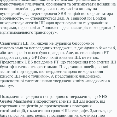
користувачам планувати, бронювати та оптимізувати поїздки на
основі вподобань, умов у реальному часі та впливу на
вуглецевий слід, перетворюючи SBB на цілісного організатора
мобільності», — стверджується далі. А Transport for London
використовує агентів ШІ «для прогнозування та управління
заторами, персоналізації оновлень для пасажирів та координації
мультимодального транспорту».
Євангелісти ШІ, які ніколи не цуралися безсоромної
самореклами та неправдивих тверджень, відчайдушно бажали б,
аби хоч щось із цього було правдою. Але, як стало відомо FT
завдяки стартапу GPTZero, який виявляє ШІ, це не так.
Представник UBS повідомив FT, що твердження про агентів ШІ
були «фактично некоректними». Представник швейцарської
залізниці підтвердив, що твердження щодо використання
їхнього ШІ «не є точними». А представник лондонської
транспортної системи назвав твердження звіту «вводячими в
оману».
Походження ще одного неправдивого твердження, що NHS
Greater Manchester використовує агентів ШІ для всього, від
сортування пацієнтів до прогнозування повторних
госпіталізацій, є класичною грою «ШІ-телеграф». Здається, це
базувалося на прес-релізі, з посиланнями на комунікат про