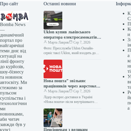
Про сайт
Останні новини
Інформ
К
С
П
Bomba News
К
—
Uklon купив львівського
и
динамічний
оператора електросамокатів
З
портал про
e-Wings за 97,6 мільйона
Марта Лаврик
Сер 7, 2026
і
найгарячіші
гривень
Фото: Пресслужба Uklon Онлайн-
П
теми дня: від
сервіс таксі Uklon, який входить до
а
ситуації на
групи Kyivstar, оголосив про
к
лінії фронту
завершення угоди з купівлі 100%
н
до курйозів,
корпоративних прав…
ті
шоу-бізнесу
У
та новинок
Нова пошта” звільняє
в
автосвіту. Ми
працівників через жорстоке
т
стежимо за
поводження з твариною
Марта Лаврик
Сер 7, 2026
Р
пульсом
Лідер експрес-доставки в Україні
й
суспільства і
«Нова пошта» після внутрішнього
п
технологічни
розслідування випадку жорстокого
а
ми
поводження з безпритульною собакою,
новинками,
відео якого поширилося у соцмережах,
аби читач
…
завжди був у
курсі
Пенсіонерам з великим