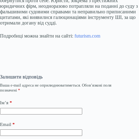
обернутися проти себе. Юристи, зокрема з престижних
юридичних фірм, неодноразово потрапляли на поданні до суду з
фальшивими судовими справами та неправильно приписаними
цитатами, які виявилися галюцинаціями інструменту ШІ, за що
отримали догану від судді.
Подробиці можна знайти на сайті:
futurism.com
Залишити відповідь
Ваша e-mail адреса не оприлюднюватиметься.
Обов’язкові поля
позначені
*
Ім’я
*
Email
*