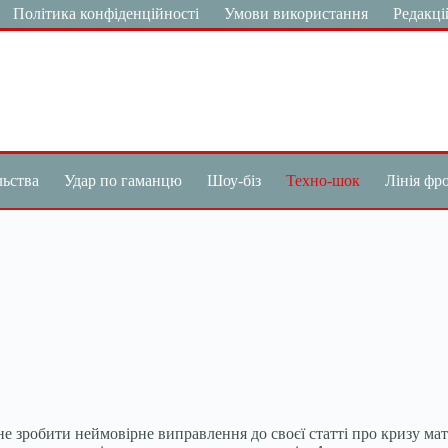
Політика конфіденційності
Умови використання
Редакці
льства
Удар по гаманцю
Шоу-біз
Техно-шок
Лінія фр
ене зробити неймовірне виправлення до своєї статті про кризу м