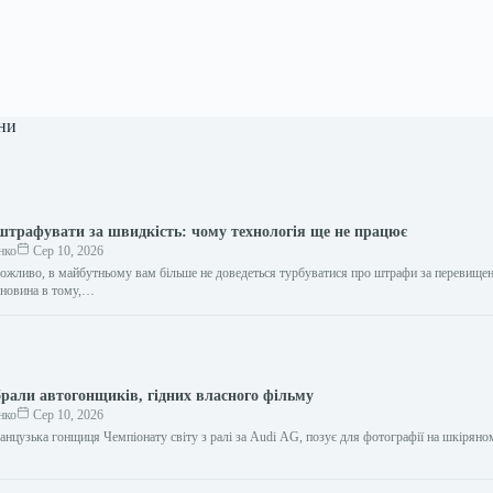
ни
штрафувати за швидкість: чому технологія ще не працює
нко
Сер 10, 2026
можливо, в майбутньому вам більше не доведеться турбуватися про штрафи за перевище
 новина в тому,…
брали автогонщиків, гідних власного фільму
нко
Сер 10, 2026
нцузька гонщиця Чемпіонату світу з ралі за Audi AG, позує для фотографії на шкіряно