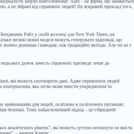
 журналісти забули найголовніше: Aaru – це фірма, що займається
, а не зібрані від справжніх людей! Це яскравий приклад того,
Бенджамін Райт у своїй колонці для New York Times, ця
кільки великі мовні моделі можуть генерувати відповіді, що
Це значно дешевше і швидше, ніж традиційні методи. Але чи не є
 людських думок замість справжніх призведе лише до
інні, які можуть спотворити дані. Адже переконати людей
а альтернатива, яка легко може ввести упередження та
ими замінниками для людей, особливо в політичних питаннях.
три безпеки. Тому найрозумніший підхід – це гібридний
ьох аналітичних рішень”, які можуть суттєво вплинути на якість
аними”, – виявив Камінс.