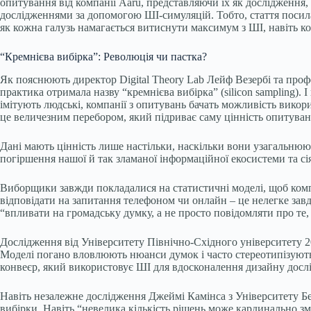
опитування від компанії Aaru, представляючи їх як дослідження,
дослідженнями за допомогою ШІ-симуляцій. Тобто, стаття посила
як кожна галузь намагається витиснути максимум з ШІ, навіть к
“Кремнієва вибірка”: Революція чи пастка?
Як пояснюють директор Digital Theory Lab Лейф Везербі та проф
практика отримала назву “кремнієва вибірка” (silicon sampling).
імітують людські, компанії з опитувань бачать можливість викор
це величезним перебором, який підриває саму цінність опитуван
Дані мають цінність лише настільки, наскільки вони узагальню
погіршення нашої й так зламаної інформаційної екосистеми та сі
Виборщики завжди покладалися на статистичні моделі, щоб компе
відповідати на запитання телефоном чи онлайн – це нелегке зав
“впливати на громадську думку, а не просто повідомляти про те,
Дослідження від Університету Північно-Східного університету 2
Моделі погано вловлюють нюанси думок і часто стереотипізують
конвеєр, який використовує ШІ для вдосконалення дизайну дослі
Навіть незалежне дослідження Джеймі Камінса з Університету Бе
вибірки. Навіть “невелика кількість рішень може кардинально з