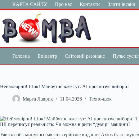
Перейти
КАРТА САЙТУ
Про нас
Контакти
Злити інсайд
до
вмісту
Головна
Епіцентр
Світовий резонанс
Пульс суспі
Неймовірно! Шок! Майбутнє вже тут: AI прогнозує вибори!
Марта Лаврик
11.04.2026
Техно-шок
ШІ переписує реальність: Чи можна вірити “думці” машини?
Уявіть собі: минулого місяця серйозне видання Axios було змуш