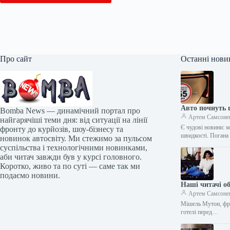
Про сайт
Останні нови
Авто почнуть 
Bomba News — динамічний портал про
Артем Самсоне
найгарячіші теми дня: від ситуації на лінії
Є чудові новини: 
фронту до курйозів, шоу-бізнесу та
швидкості. Погана
новинок автосвіту. Ми стежимо за пульсом
суспільства і технологічними новинками,
аби читач завжди був у курсі головного.
Коротко, живо та по суті — саме так ми
подаємо новини.
Наші читачі о
Артем Самсоне
Мішель Мутон, фра
готелі перед…