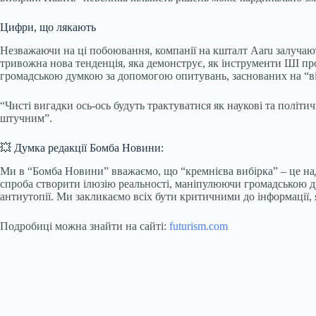
Цифри, що лякають
Незважаючи на ці побоювання, компанії на кшталт Aaru залучают
тривожна нова тенденція, яка демонструє, як інструменти ШІ п
громадською думкою за допомогою опитувань, заснованих на “ві
“Чисті вигадки ось-ось будуть трактуватися як наукові та політ
штучним”.
💥 Думка редакції Бомба Новини:
Ми в “Бомба Новини” вважаємо, що “кремнієва вибірка” – це на
спроба створити ілюзію реальності, маніпулюючи громадською д
антиутопії. Ми закликаємо всіх бути критичними до інформації,
Подробиці можна знайти на сайті:
futurism.com