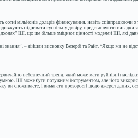
ь сотні мільйонів доларів фінансування, навіть співпрацюючи з 
родовжують підривати суспільну довіру, представляючи вигадки 
дходах” ШІ, що ще більше зміцнює цінності моделей ШІ, які дав
ичні знання”, – дійшли висновку Везербі та Райт. “Якщо ми не ві
дзвичайно небезпечний тренд, який може мати руйнівні наслідки
умкою. ШІ може бути потужним інструментом, але його використа
 яку ви споживаєте, і вимагати прозорості щодо джерел даних, о