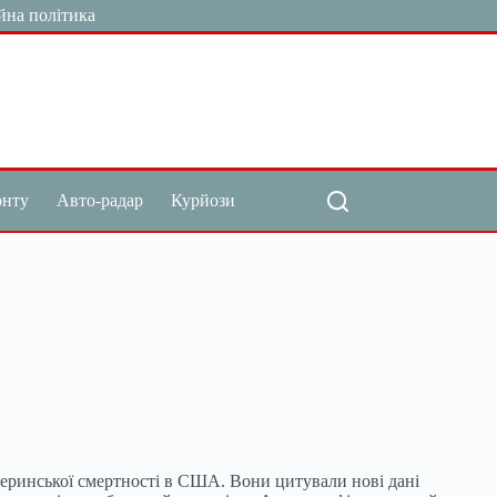
йна політика
онту
Авто-радар
Курйози
атеринської смертності в США. Вони цитували нові дані