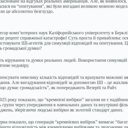
 засноване на відгуках реальних американців. Але, як виявилося,
лася на “опитування”, які були вигадані великою мовною моделлю
оли це абсолютно безглуздо.
есор комп’ютерних наук Каліфорнійського університету в Берклі 
 І це рецепт справжньої катастрофи! Суть проста й приваблива: ос
истовувати ШІ-агентів для симуляції відповідей на опитування. 
ь громадської думки?
ють вірування та думки реальних людей. Використання симуляцій
ятиме недовіру.
нсувати невелику кількість відповідей та врахувати можливі зм
дання. Але вигадування відповідей за допомогою ШІ – це жахлив
 що думає громадськість”, як попереджають Везербі та Райт.
025 року показало, що “кремнієві вибірки” загалом не є надійн
 групи через упередження в навчальних даних та внутрішні філь
джень, зберігаючи людські вибірки як золотий стандарт даних.
рна показало, що генерація “кремнієвих вибірок” вимагає “багат
мінити відповідність між кремнієвими вибірками та людськими д