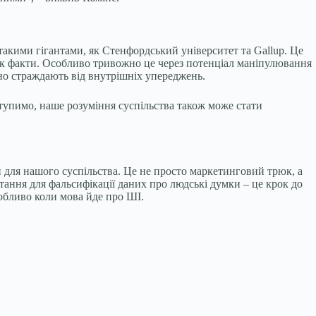
такими гігантами, як Стенфордський університет та Gallup. Це
як факти. Особливо тривожно це через потенціал маніпулювання
но страждають від внутрішніх упереджень.
дступимо, наше розуміння суспільства також може стати
 для нашого суспільства. Це не просто маркетинговий трюк, а
ння для фальсифікації даних про людські думки – це крок до
собливо коли мова йде про ШІ.