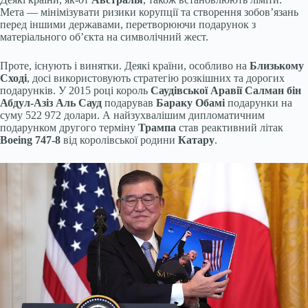
Мета — мінімізувати ризики корупції та створення зобов’язань
перед іншими державами, перетворюючи подарунок з
матеріального об’єкта на символічний жест.
Проте, існують і винятки. Деякі країни, особливо на
Близькому
Сході
, досі використовують стратегію розкішних та дорогих
подарунків. У 2015 році король
Саудівської Аравії Салман бін
Абдул-Азіз Аль Сауд
подарував
Бараку Обамі
подарунки на
суму 522 972 долари. А найзухвалішим дипломатичним
подарунком другого терміну
Трампа
став реактивний літак
Boeing 747-8
від королівської родини
Катару
.