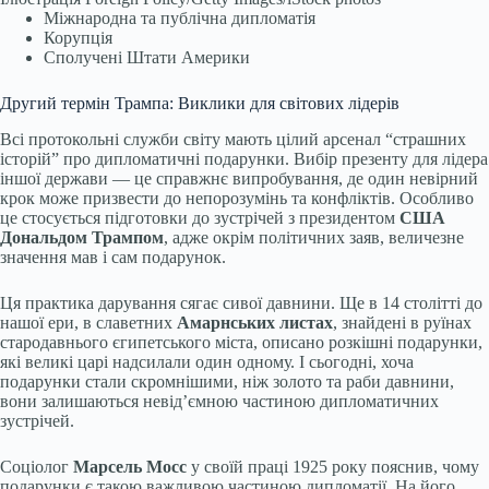
Міжнародна та публічна дипломатія
Корупція
Сполучені Штати Америки
Другий термін Трампа: Виклики для світових лідерів
Всі протокольні служби світу мають цілий арсенал “страшних
історій” про дипломатичні подарунки. Вибір презенту для лідера
іншої держави — це справжнє випробування, де один невірний
крок може призвести до непорозумінь та конфліктів. Особливо
це стосується підготовки до зустрічей з президентом
США
Дональдом Трампом
, адже окрім політичних заяв, величезне
значення мав і сам подарунок.
Ця практика дарування сягає сивої давнини. Ще в 14 столітті до
нашої ери, в славетних
Амарнських листах
, знайдені в руїнах
стародавнього єгипетського міста, описано розкішні подарунки,
які великі царі надсилали один одному. І сьогодні, хоча
подарунки стали скромнішими, ніж золото та раби давнини,
вони залишаються невід’ємною частиною дипломатичних
зустрічей.
Соціолог
Марсель Мосс
у своїй праці 1925 року пояснив, чому
подарунки є такою важливою частиною дипломатії. На його