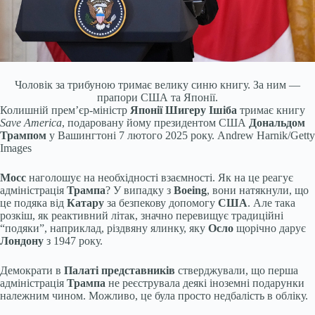
Чоловік за трибуною тримає велику синю книгу. За ним —
прапори США та Японії.
Колишній прем’єр-міністр
Японії
Шигеру Ішіба
тримає книгу
Save America
, подаровану йому президентом США
Дональдом
Трампом
у Вашингтоні 7 лютого 2025 року.
Andrew Harnik/Getty
Images
Мосс
наголошує на необхідності взаємності. Як на це реагує
адміністрація
Трампа
? У випадку з
Boeing
, вони натякнули, що
це подяка від
Катару
за безпекову допомогу
США
. Але така
розкіш, як реактивний літак, значно перевищує традиційні
“подяки”, наприклад, різдвяну ялинку, яку
Осло
щорічно дарує
Лондону
з 1947 року.
Демократи в
Палаті представників
стверджували, що перша
адміністрація
Трампа
не реєструвала деякі іноземні подарунки
належним чином. Можливо, це була просто недбалість в обліку.