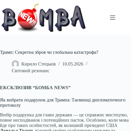
Перейти
до
вмісту
Трамп: Секретна зброя чи глобальна катастрофа?
Кирило Стецьків
10.05.2026
Світовий резонанс
ЕКСКЛЮЗИВ “БОМБА NEWS”
Як вибрати подарунок для Трампа: Таємниці дипломатичного
протоколу
Вибір подарунка для глави держави — це справжнє мистецтво,
повне несподіванок і потенційних пасток. Особливо, коли мова
йде про таких особистостей, як колишній президент США
Дональд Трамп
, відомий своїми особливими смаками та