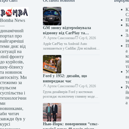
Про сайт
Останні новини
Інформ
К
С
П
Bomba News
К
—
GM знову відтермінувала
и
динамічний
відмову від CarPlay та
З
портал про
Android Auto
Артем Самсоненко
Сер 6, 2026
і
найгарячіші
Apple CarPlay та Android Auto
П
теми дня: від
залишаються у Cadillac Для мільйонів
а
ситуації на
автовласників Apple CarPlay та
к
лінії фронту
Android Auto стали невід’ємною
н
до курйозів,
частиною щоденного…
ті
шоу-бізнесу
У
та новинок
Ford у 1952: дизайн, що
в
автосвіту. Ми
випереджає час
т
стежимо за
Артем Самсоненко
Сер 6, 2026
Р
пульсом
Група дизайнерів Ford у костюмах
й
суспільства і
розглядає еклектичну глиняну модель
п
технологічни
одного зі своїх проектів, виставлену в
а
ми
їхній студії. Машина часу 16…
новинками,
аби читач
завжди був у
курсі
Нью-Йорк: повернення “секс-