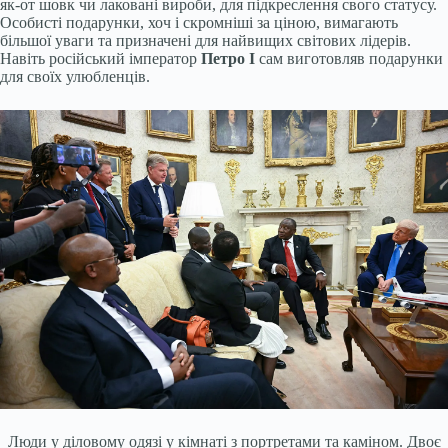
як-от шовк чи лаковані вироби, для підкреслення свого статусу.
Особисті подарунки, хоч і скромніші за ціною, вимагають
більшої уваги та призначені для найвищих світових лідерів.
Навіть російський імператор
Петро I
сам виготовляв подарунки
для своїх улюбленців.
Люди у діловому одязі у кімнаті з портретами та каміном. Двоє