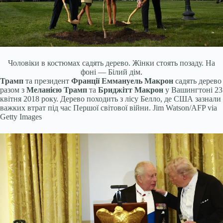
Чоловіки в костюмах садять дерево. Жінки стоять позаду. На
фоні — Білий дім.
Трамп
та президент
Франції Еммануель Макрон
садять дерево
разом з
Меланією Трамп
та
Бриджітт Макрон
у Вашингтоні 23
квітня 2018 року. Дерево походить з лісу Белло, де США зазнали
важких втрат під час Першої світової війни.
Jim Watson/AFP via
Getty Images