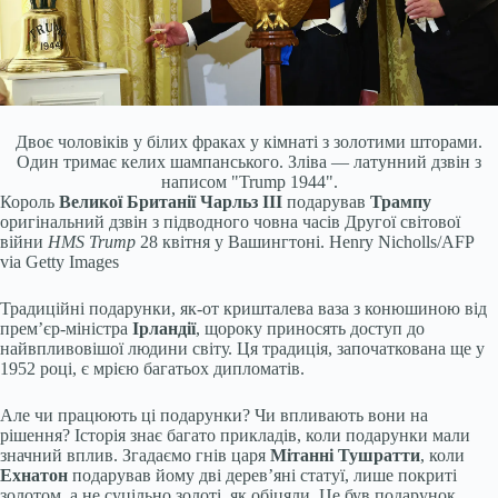
Двоє чоловіків у білих фраках у кімнаті з золотими шторами.
Один тримає келих шампанського. Зліва — латунний дзвін з
написом "Trump 1944".
Король
Великої Британії Чарльз III
подарував
Трампу
оригінальний дзвін з підводного човна часів Другої світової
війни
HMS Trump
28 квітня у Вашингтоні.
Henry Nicholls/AFP
via Getty Images
Традиційні подарунки, як-от кришталева ваза з конюшиною від
прем’єр-міністра
Ірландії
, щороку приносять доступ до
найвпливовішої людини світу. Ця традиція, започаткована ще у
1952 році, є мрією багатьох дипломатів.
Але чи працюють ці подарунки? Чи впливають вони на
рішення? Історія знає багато прикладів, коли подарунки мали
значний вплив. Згадаємо гнів царя
Мітанні Тушратти
, коли
Ехнатон
подарував йому дві дерев’яні статуї, лише покриті
золотом, а не суцільно золоті, як обіцяли. Це був подарунок,