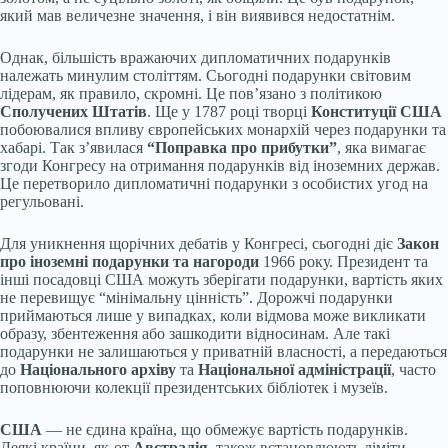
який мав величезне значення, і він виявився недостатнім.
Однак, більшість вражаючих дипломатичних подарунків
належать минулим століттям. Сьогодні подарунки світовим
лідерам, як правило, скромні. Це пов’язано з політикою
Сполучених Штатів
. Ще у 1787 році творці
Конституції США
побоювалися впливу європейських монархій через подарунки та
хабарі. Так з’явилася
“Поправка про прибутки”
, яка вимагає
згоди Конгресу на отримання подарунків від іноземних держав.
Це перетворило дипломатичні подарунки з особистих угод на
регульовані.
Для уникнення щорічних дебатів у Конгресі, сьогодні діє
Закон
про іноземні подарунки та нагороди
1966 року. Президент та
інші посадовці США можуть зберігати подарунки, вартість яких
не перевищує “мінімальну цінність”. Дорожчі подарунки
приймаються лише у випадках, коли відмова може викликати
образу, збентеження або зашкодити відносинам. Але такі
подарунки не залишаються у приватній власності, а передаються
до
Національного архіву
та
Національної адміністрації
, часто
поповнюючи колекції президентських бібліотек і музеїв.
США
— не єдина країна, що обмежує вартість подарунків.
Деякі країни, як-от
Австралія
, також встановлюють ліміти.