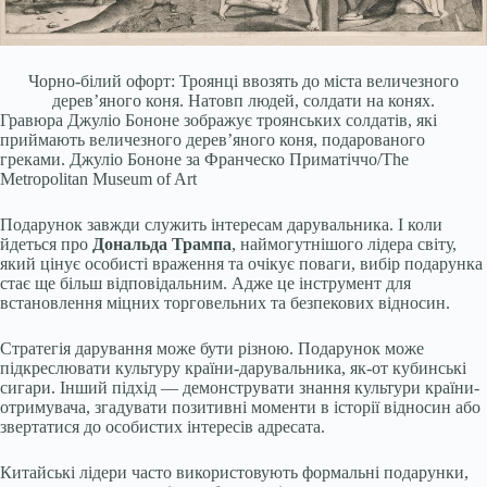
Чорно-білий офорт: Троянці ввозять до міста величезного
дерев’яного коня. Натовп людей, солдати на конях.
Гравюра Джуліо Бононе зображує троянських солдатів, які
приймають величезного дерев’яного коня, подарованого
греками.
Джуліо Бононе за Франческо Приматіччо/The
Metropolitan Museum of Art
Подарунок завжди служить інтересам дарувальника. І коли
йдеться про
Дональда Трампа
, наймогутнішого лідера світу,
який цінує особисті враження та очікує поваги, вибір подарунка
стає ще більш відповідальним. Адже це інструмент для
встановлення міцних торговельних та безпекових відносин.
Стратегія дарування може бути різною. Подарунок може
підкреслювати культуру країни-дарувальника, як-от кубинські
сигари. Інший підхід — демонструвати знання культури країни-
отримувача, згадувати позитивні моменти в історії відносин або
звертатися до особистих інтересів адресата.
Китайські лідери часто використовують формальні подарунки,