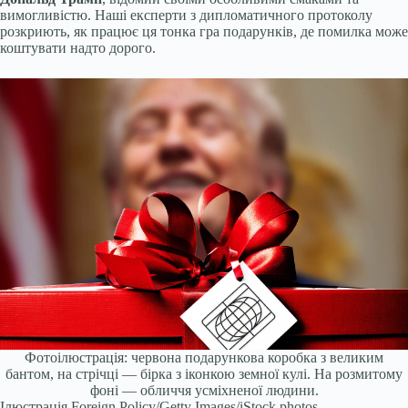
вимогливістю. Наші експерти з дипломатичного протоколу
розкриють, як працює ця тонка гра подарунків, де помилка може
коштувати надто дорого.
Фотоілюстрація: червона подарункова коробка з великим
бантом, на стрічці — бірка з іконкою земної кулі. На розмитому
фоні — обличчя усміхненої людини.
Ілюстрація Foreign Policy/Getty Images/iStock photos