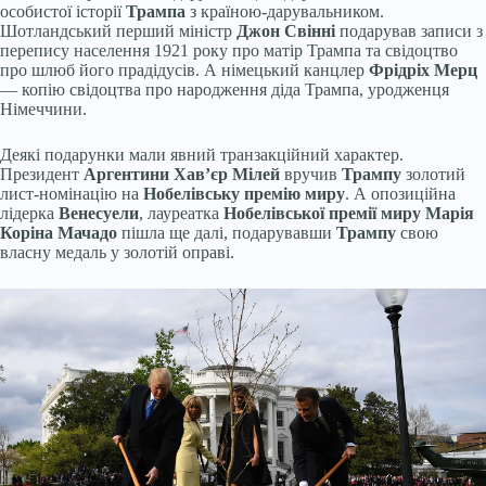
особистої історії
Трампа
з країною-дарувальником.
Шотландський перший міністр
Джон Свінні
подарував записи з
перепису населення 1921 року про матір Трампа та свідоцтво
про шлюб його прадідусів. А німецький канцлер
Фрідріх Мерц
— копію свідоцтва про народження діда Трампа, уродженця
Німеччини.
Деякі подарунки мали явний транзакційний характер.
Президент
Аргентини Хав’єр Мілей
вручив
Трампу
золотий
лист-номінацію на
Нобелівську премію миру
. А опозиційна
лідерка
Венесуели
, лауреатка
Нобелівської премії миру Марія
Коріна Мачадо
пішла ще далі, подарувавши
Трампу
свою
власну медаль у золотій оправі.