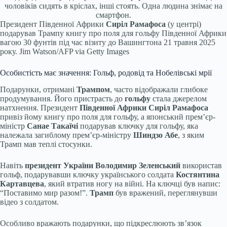
чоловіків сидять в кріслах, інші стоять. Одна людина знімає на
смартфон.
Президент Південної Африки
Сиріл Рамафоса
(у центрі)
подарував Трампу книгу про поля для гольфу Південної Африки
вагою 30 фунтів під час візиту до Вашингтона 21 травня 2025
року.
Jim Watson/AFP via Getty Images
Особистість має значення: Гольф, родовід та Нобелівські мрії
Подарунки, отримані
Трампом
, часто відображали глибоке
продумування. Його пристрасть до
гольфу
стала джерелом
натхнення. Президент
Південної Африки
Сиріл Рамафоса
привіз йому книгу про поля для гольфу, а японський прем’єр-
міністр
Санае Такаїчі
подарував ключку для гольфу, яка
належала загиблому прем’єр-міністру
Шиндзо Абе
, з яким
Трамп мав теплі стосунки.
Навіть
президент України Володимир Зеленський
використав
гольф, подарувавши ключку українського солдата
Костянтина
Картавцева
, який втратив ногу на війні. На ключці був напис:
“Поставимо мир разом!”.
Трамп
був вражений, переглянувши
відео з солдатом.
Особливо вражають подарунки, що підкреслюють зв’язок