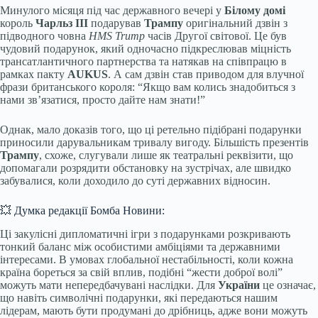
Минулого місяця під час державного вечері у
Білому домі
король
Чарльз III
подарував
Трампу
оригінальний дзвін з
підводного човна
HMS Trump
часів Другої світової. Це був
чудовий подарунок, який одночасно підкреслював міцність
трансатлантичного партнерства та натякав на співпрацю в
рамках пакту
AUKUS
. А сам дзвін став приводом для влучної
фрази британського короля: “Якщо вам колись знадобиться з
нами зв’язатися, просто дайте нам знати!”
Однак, мало доказів того, що ці ретельно підібрані подарунки
приносили дарувальникам тривалу вигоду. Більшість презентів
Трампу
, схоже, слугували лише як театральні реквізити, що
допомагали розрядити обстановку на зустрічах, але швидко
забувалися, коли доходило до суті державних відносин.
💥 Думка редакції Бомба Новини:
Ці закулісні дипломатичні ігри з подарунками розкривають
тонкий баланс між особистими амбіціями та державними
інтересами. В умовах глобальної нестабільності, коли кожна
країна бореться за свій вплив, подібні “жести доброї волі”
можуть мати непередбачувані наслідки. Для
України
це означає,
що навіть символічні подарунки, які передаються нашим
лідерам, мають бути продумані до дрібниць, адже вони можуть