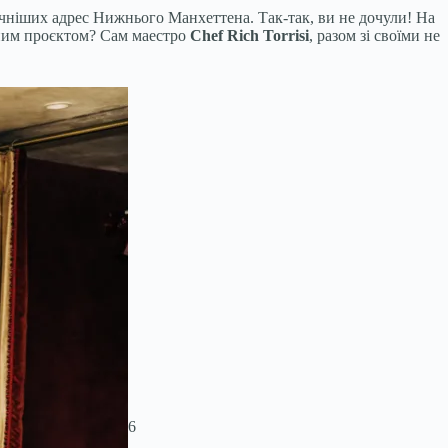
ичніших адрес Нижнього Манхеттена. Так-так, ви не дочули! На
ітним проєктом? Сам маестро
Chef Rich Torrisi
, разом зі своїми не
6