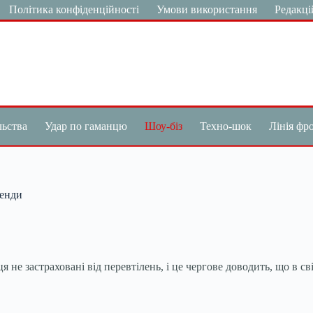
Політика конфіденційності
Умови використання
Редакці
льства
Удар по гаманцю
Шоу-біз
Техно-шок
Лінія фр
генди
я не застраховані від перевтілень, і це чергове доводить, що в світ