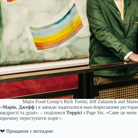
Major Food Group’s Rich Torrisi, Jeff Zalaznick and Mario 
«
Маріо, Джефф
і я завжди надихалися нью-йоркськими рестора
щедрості та душі», – поділився
Торрісі
з Page Six. «Саме це мен
причину переступити поріг».
💔 Прощання з легендою