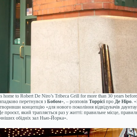
 home to Robert De Niro’s Tribeca Grill for more than 30 years before
випадково перетнувся з
Бобом
», – розповів
Торрісі
про
Де Ніро
. 
створивши концепцію «для нового покоління відвідувачів даунта
Це проєкт, який трапляється раз у житті: правильне місце, прав
ичніших обідніх зал Нью-Йорка».