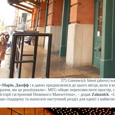
375 Greenwich Street (above) was
«
Маріо, Джефф
і я давно придивлялися до цього місця, коли я 
разом, ми це реалізували». MFG обіцяє переосмислити простір, 
історії гастрономії Нижнього Манхеттена», – додав
Zalaznick
. «
цю спадщину та написати наступний розділ для однієї з найвел