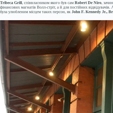
Tribeca Grill
, співвласником якого був сам
Robert De Niro
, зачи
фінансових магнатів Волл-стріт, а й для постійних відвідувачів. 
була улюбленим місцем таких персон, як
John F. Kennedy Jr., B