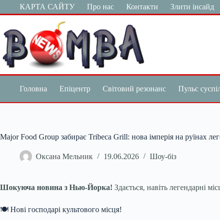
Перейти
КАРТА САЙТУ
Про нас
Контакти
Злити інсайд
до
вмісту
Головна
Епіцентр
Світовий резонанс
Пульс суспі
Major Food Group забирає Tribeca Grill: нова імперія на руїнах ле
Оксана Мельник
19.06.2026
Шоу-біз
Шокуюча новина з Нью-Йорка!
Здається, навіть легендарні місц
🍽️ Нові господарі культового місця!