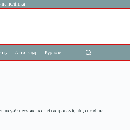
йна політика
онту
Авто-радар
Курйози
і шоу-бізнесу, як і в світі гастрономії, ніщо не вічне!