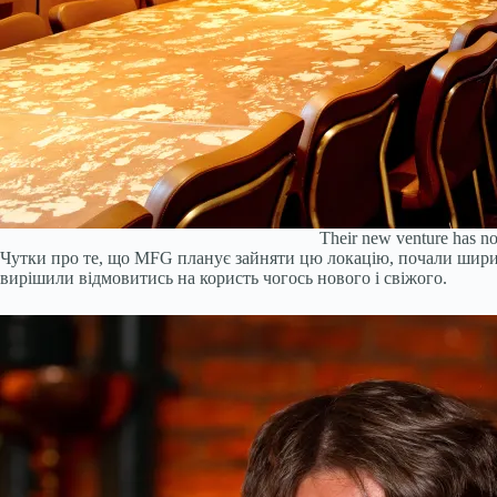
Their new venture has no
Чутки про те, що MFG планує зайняти цю локацію, почали ширитис
вирішили відмовитись на користь чогось нового і свіжого.