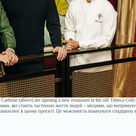
Carbone (above) are opening a new restaurant in the old Tribeca Grill
нами, які стають частиною життя людей – місцями, що витримую
е захоплює в цьому проєкті. Це можливість вшанувати спадщину