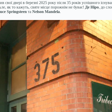
нив свої двері в березні 2025 року після 35 років успішного існу
Але, як то кажуть, святе місце порожнім не буває!
Де Ніро
, до сл
ruce Springsteen
та
Nelson Mandela
.