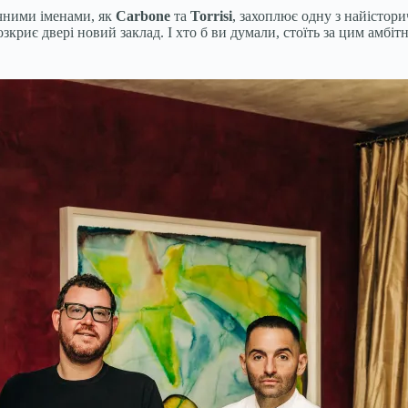
гучними іменами, як
Carbone
та
Torrisi
, захоплює одну з найістор
озкриє двері новий заклад. І хто б ви думали, стоїть за цим амб