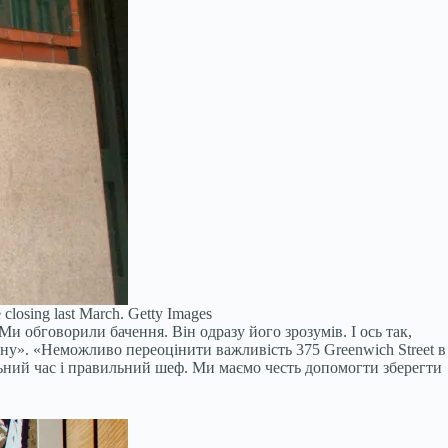
 closing last March.
Getty Images
«Ми обговорили бачення. Він одразу його зрозумів. І ось так,
уну». «Неможливо переоцінити важливість 375 Greenwich Street в
ильний час і правильний шеф. Ми маємо честь допомогти зберегти