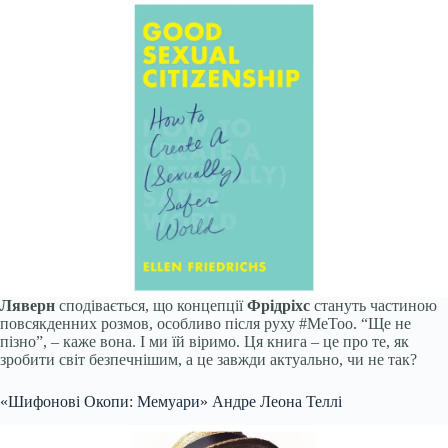
Ляверн
сподівається, що концепції
Фрідріхс
стануть частиною
повсякденних розмов, особливо після руху #MeToo. “Ще не
пізно”, – каже вона. І ми їй віримо. Ця книга – це про те, як
зробити світ безпечнішим, а це завжди актуально, чи не так?
«Шифонові Окопи: Мемуари» Андре Леона Теллі