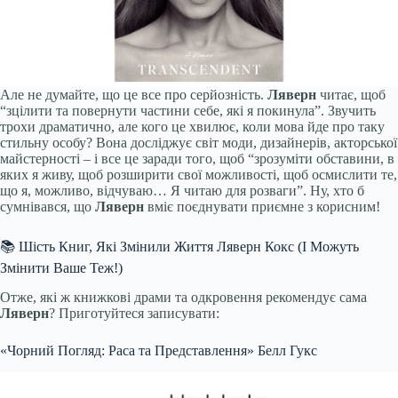
Але не думайте, що це все про серйозність.
Ляверн
читає, щоб
“зцілити та повернути частини себе, які я покинула”. Звучить
трохи драматично, але кого це хвилює, коли мова йде про таку
стильну особу? Вона досліджує світ моди, дизайнерів, акторської
майстерності – і все це заради того, щоб “зрозуміти обставини, в
яких я живу, щоб розширити свої можливості, щоб осмислити те,
що я, можливо, відчуваю… Я читаю для розваги”. Ну, хто б
сумнівався, що
Ляверн
вміє поєднувати приємне з корисним!
📚 Шість Книг, Які Змінили Життя Ляверн Кокс (І Можуть
Змінити Ваше Теж!)
Отже, які ж книжкові драми та одкровення рекомендує сама
Ляверн
? Приготуйтеся записувати:
«Чорний Погляд: Раса та Представлення» Белл Гукс