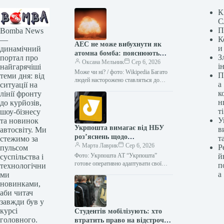
К
С
П
Bomba News
К
—
АЕС не може вибухнути як
и
динамічний
атомна бомба: пояснюють
З
портал про
вчені
Оксана Мельник
Сер 6, 2026
і
найгарячіші
Може чи ні? / фото: Wikipedia Багато
П
теми дня: від
людей насторожено ставляться до
а
ситуації на
ядерних реакторів, адже часто
к
лінії фронту
асоціюють атомну енергію з
н
до курйозів,
атомними…
ті
шоу-бізнесу
У
та новинок
Укрпошта вимагає від НБУ
в
автосвіту. Ми
роз’яснень щодо
т
стежимо за
відображення даних на
Марта Лаврик
Сер 6, 2026
Р
пульсом
квитанціях
Фото: Укрпошта АТ “Укрпошта”
й
суспільства і
готове оперативно адаптувати свої
п
технологічни
технічні процеси, якщо Національний
а
ми
банк України (НБУ) офіційно
новинками,
підтвердить відсутність вимоги
аби читач
зазначати…
завжди був у
курсі
Студентів мобілізують: хто
головного.
втратить право на відстрочку