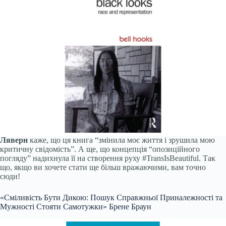
Ляверн
каже, що ця книга “змінила моє життя і зрушила мою
критичну свідомість”. А ще, що концепція “опозиційного
погляду” надихнула її на створення руху #TransIsBeautiful. Так
що, якщо ви хочете стати ще більш вражаючими, вам точно
сюди!
«Сміливість Бути Дикою: Пошук Справжньої Приналежності та
Мужності Стояти Самотужки» Брене Браун