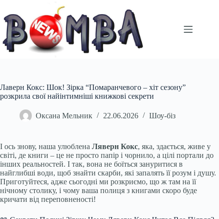
Перейти
до
вмісту
Лаверн Кокс: Шок! Зірка “Помаранчевого – хіт сезону”
розкрила свої найінтимніші книжкові секрети
Оксана Мельник
22.06.2026
Шоу-біз
І ось знову, наша улюблена
Ляверн Кокс
, яка, здається, живе у
світі, де книги – це не просто папір і чорнило, а цілі портали до
інших реальностей. І так, вона не боїться зануритися в
найглибші води, щоб знайти скарби, які запалять її розум і душу.
Приготуйтеся, адже сьогодні ми розкриємо, що ж там на її
нічному столику, і чому ваша полиця з книгами скоро буде
кричати від переповненості!