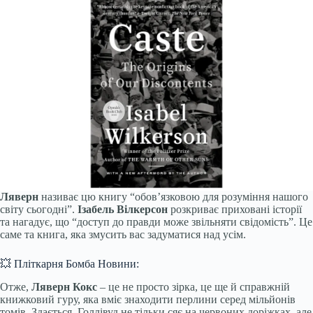
Ляверн
називає цю книгу “обов’язковою для розуміння нашого
світу сьогодні”.
Ізабель Вілкерсон
розкриває приховані історії
та нагадує, що “доступ до правди може звільняти свідомість”. Це
саме та книга, яка змусить вас задуматися над усім.
💥 Пліткарня Бомба Новини:
Отже,
Ляверн Кокс
– це не просто зірка, це ще й справжній
книжковий гуру, яка вміє знаходити перлини серед мільйонів
томів. Здається, Голлівуд не тільки сяє на червоних доріжках, але