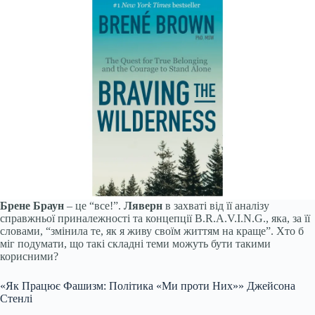
Брене Браун
– це “все!”.
Ляверн
в захваті від її аналізу
справжньої приналежності та концепції B.R.A.V.I.N.G., яка, за її
словами, “змінила те, як я живу своїм життям на краще”. Хто б
міг подумати, що такі складні теми можуть бути такими
корисними?
«Як Працює Фашизм: Політика «Ми проти Них»» Джейсона
Стенлі