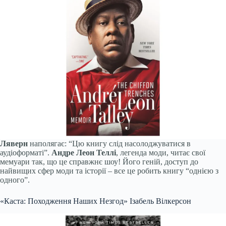
Ляверн
наполягає: “Цю книгу слід насолоджуватися в
аудіоформаті”.
Андре Леон Теллі
, легенда моди, читає свої
мемуари так, що це справжнє шоу! Його геній, доступ до
найвищих сфер моди та історії – все це робить книгу “однією з
одного”.
«Каста: Походження Наших Незгод» Ізабель Вілкерсон