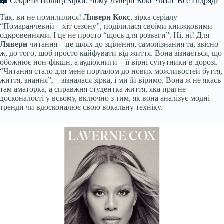
📖 Секрети Полиці Зірки: Чому Ляверн Кокс Читає Все Підряд?
Так, ви не помилилися!
Ляверн Кокс
, зірка серіалу
“Помаранчевий – хіт сезону”, поділилася своїми книжковими
одкровеннями. І це не просто “щось для розваги”. Ні, ні! Для
Ляверн
читання – це шлях до зцілення, самопізнання та, звісно
ж, до того, щоб просто кайфувати від життя. Вона зізнається, що
обожнює нон-фікшн, а аудіокниги – її вірні супутники в дорозі.
“Читання стало для мене порталом до нових можливостей буття,
життя, знання”, – зізналася зірка, і ми їй віримо. Вона ж не якась
там аматорка, а справжня студентка життя, яка прагне
досконалості у всьому, включно з тим, як вона аналізує модні
тренди чи вдосконалює свою вокальну техніку.