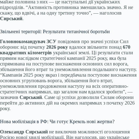
майже половина з них — це наступальні дії українських
підрозділів. “Активність противника зменшилась значно. Я не
скажу, що вдвічі, а на одну третину точно”, — наголосив
Сирський
.
Звільнені території: Результати титанічної боротьби
Головнокомандувач ЗСУ
повідомив про значні успіхи Сил
оборони: від початку
2026 року
вдалося звільнити понад
670
квадратних кілометрів
української землі. Ці результати стали
прямим наслідком стратегічної кампанії 2025 року, яка була
спрямована на поступове виснаження основних сил ворога,
збільшення його втрат та унеможливлення подальшого наступу.
“Кампанія 2025 року якраз і передбачала поступове виснаження
основних угруповань ворога, збільшення його втрат,
унеможливлення продовження наступу на всіх оперативно-
стратегічних напрямках, що загалом нам вдалося зробити”, —
зазначив
Сирський
. Саме ці успіхи дозволили Силам оборони
перейти до активних дій на окремих напрямках з початку 2026
року.
Нова мобілізація в РФ: Чи готує Кремль нові жертви?
Олександр Сирський
не виключив можливості оголошення
Росією нової хвилі мобілізації. Він наголосив, що українське