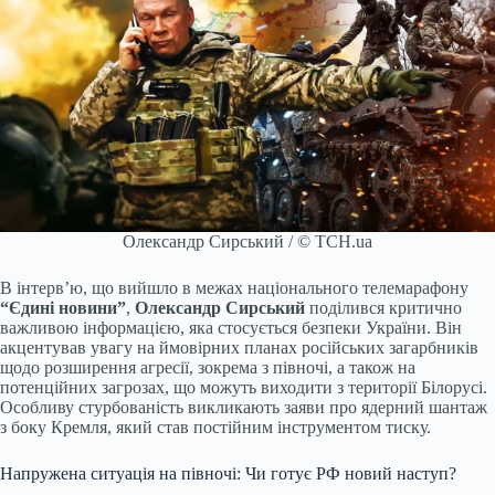
Олександр Сирський / © ТСН.ua
В інтерв’ю, що вийшло в межах національного телемарафону
“Єдині новини”
,
Олександр Сирський
поділився критично
важливою інформацією, яка стосується безпеки України. Він
акцентував увагу на ймовірних планах російських загарбників
щодо розширення агресії, зокрема з півночі, а також на
потенційних загрозах, що можуть виходити з території Білорусі.
Особливу стурбованість викликають заяви про ядерний шантаж
з боку Кремля, який став постійним інструментом тиску.
Напружена ситуація на півночі: Чи готує РФ новий наступ?