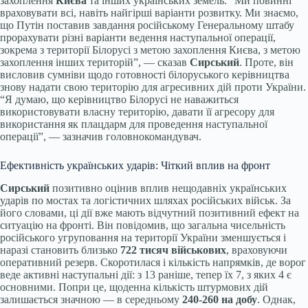
захоплення
Києва
та інших українських земель. “Ми повинні
враховувати всі, навіть найгірші варіанти розвитку. Ми знаємо,
що Путін поставив завдання російському Генеральному штабу
прорахувати різні варіанти ведення наступальної операції,
зокрема з території Білорусі з метою захоплення Києва, з метою
захоплення інших територій”, — сказав
Сирський
. Проте, він
висловив сумніви щодо готовності білоруського керівництва
знову надати свою територію для агресивних дій проти України.
“Я думаю, що керівництво Білорусі не наважиться
використовувати власну територію, давати її агресору для
використання як плацдарм для проведення наступальної
операції”, — зазначив головнокомандувач.
Ефективність українських ударів: Чіткий вплив на фронт
Сирський
позитивно оцінив вплив нещодавніх українських
ударів по мостах та логістичних шляхах російських військ. За
його словами, ці дії вже мають відчутний позитивний ефект на
ситуацію на фронті. Він повідомив, що загальна чисельність
російського угруповання на території України зменшується і
наразі становить близько
722 тисяч військових
, враховуючи
оперативний резерв. Скоротилася і кількість напрямків, де ворог
веде активні наступальні дії: з 13 раніше, тепер їх 7, з яких 4 є
основними. Попри це, щоденна кількість штурмових дій
залишається значною — в середньому
240-260 на добу
. Однак,