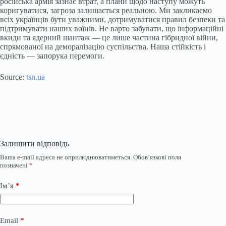
російська армія зазнає втрат, а плани щодо наступу можуть
коригуватися, загроза залишається реальною. Ми закликаємо
всіх українців бути уважними, дотримуватися правил безпеки та
підтримувати наших воїнів. Не варто забувати, що інформаційні
вкиди та ядерний шантаж — це лише частина гібридної війни,
спрямованої на деморалізацію суспільства. Наша стійкість і
єдність — запорука перемоги.
Source:
tsn.ua
Залишити відповідь
Ваша e-mail адреса не оприлюднюватиметься.
Обов’язкові поля
позначені
*
Ім’я
*
Email
*