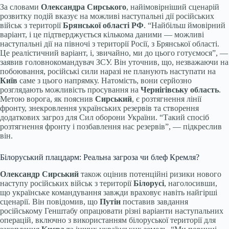
За словами
Олександра Сирського
, найімовірніший сценарій
розвитку подій вказує на можливі наступальні дії російських
військ з території
Брянської області РФ
. “Найбільш ймовірний
варіант, і це підтверджується кількома даними — можливі
наступальні дії на півночі з території Росії, з Брянської області.
Це реалістичний варіант, і, звичайно, ми до цього готуємося”, —
заявив головнокомандувач ЗСУ. Він уточнив, що, незважаючи на
побоювання, російські сили наразі не планують наступати на
Київ
саме з цього напрямку. Натомість, вони серйозно
розглядають можливість просування на
Чернігівську область
.
Метою ворога, як пояснив
Сирський
, є розтягнення лінії
фронту, знекровлення українських резервів та створення
додаткових загроз для Сил оборони України. “Такий спосіб
розтягнення фронту і позбавлення нас резервів”, — підкреслив
він.
Білоруський плацдарм: Реальна загроза чи блеф Кремля?
Олександр Сирський
також оцінив потенційні ризики нового
наступу російських військ з території
Білорусі
, наголосивши,
що українське командування завжди враховує навіть найгірші
сценарії. Він повідомив, що
Путін
поставив завдання
російському Генштабу опрацювати різні варіанти наступальних
операцій, включно з використанням білоруської території для