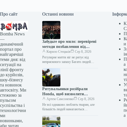
Про сайт
Останні новини
Інформ
К
С
П
Bomba News
К
—
Забудьте про мило: перевірені
и
динамічний
методи позбавлення від
З
портал про
запаху ніг
Кирило Стецьків
Сер 8, 2026
і
найгарячіші
Регулярне миття ніг не рятує від
П
теми дня: від
неприємного запаху Багато людей
а
ситуації на
соромляться проблеми неприємного
к
лінії фронту
запаху ніг, вважаючи це ознакою
н
до курйозів,
поганої гігієни.…
ті
шоу-бізнесу
У
та новинок
Рятувальники розібрали
в
автосвіту. Ми
Honda, щоб визволити
т
стежимо за
кошеня з-під пункту видачі
Артем Самсоненко
Сер 8, 2026
Р
пульсом
замовлень
Не всі однаково люблять тварин, але
й
суспільства і
більшість людей намагаються
п
технологічни
допомогти, коли бачать, що хтось
а
ми
потрапив у біду. А що робити,…
новинками,
аби читач