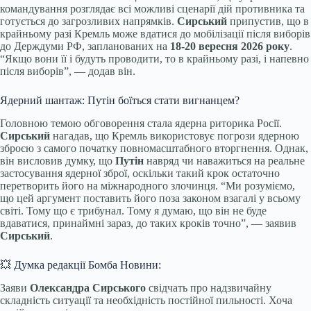
командування розглядає всі можливі сценарії дій противника та
готується до загрозливих напрямків.
Сирський
припустив, що в
крайньому разі Кремль може вдатися до мобілізації після виборів
до Держдуми РФ, запланованих на
18-20 вересня 2026 року
.
“Якщо вони її і будуть проводити, то в крайньому разі, і напевно
після виборів”, — додав він.
Ядерний шантаж: Путін боїться стати вигнанцем?
Головною темою обговорення стала ядерна риторика Росії.
Сирський
нагадав, що Кремль використовує погрози ядерною
зброєю з самого початку повномасштабного вторгнення. Однак,
він висловив думку, що
Путін
навряд чи наважиться на реальне
застосування ядерної зброї, оскільки такий крок остаточно
перетворить його на міжнародного злочинця. “Ми розуміємо,
що цей аргумент поставить його поза законом взагалі у всьому
світі. Тому що є трибунал. Тому я думаю, що він не буде
вдаватися, принаймні зараз, до таких кроків точно”, — заявив
Сирський
.
💥 Думка редакції Бомба Новини:
Заяви
Олександра Сирського
свідчать про надзвичайну
складність ситуації та необхідність постійної пильності. Хоча