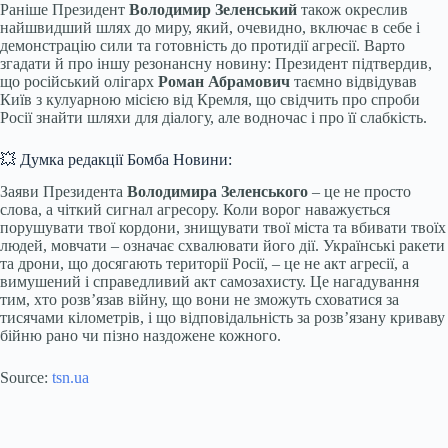
Раніше Президент
Володимир Зеленський
також окреслив
найшвидший шлях до миру, який, очевидно, включає в себе і
демонстрацію сили та готовність до протидії агресії. Варто
згадати й про іншу резонансну новину: Президент підтвердив,
що російський олігарх
Роман Абрамович
таємно відвідував
Київ з кулуарною місією від Кремля, що свідчить про спроби
Росії знайти шляхи для діалогу, але водночас і про її слабкість.
💥 Думка редакції Бомба Новини:
Заяви Президента
Володимира Зеленського
– це не просто
слова, а чіткий сигнал агресору. Коли ворог наважується
порушувати твої кордони, знищувати твої міста та вбивати твоїх
людей, мовчати – означає схвалювати його дії. Українські ракети
та дрони, що досягають території Росії, – це не акт агресії, а
вимушений і справедливий акт самозахисту. Це нагадування
тим, хто розв’язав війну, що вони не зможуть сховатися за
тисячами кілометрів, і що відповідальність за розв’язану криваву
бійню рано чи пізно наздожене кожного.
Source:
tsn.ua