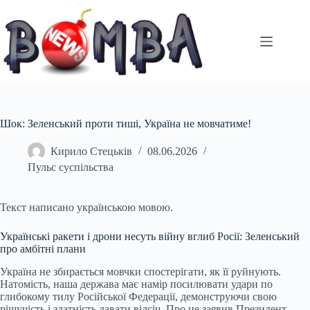
Перейти
до
вмісту
Шок: Зеленський проти тиші, Україна не мовчатиме!
Кирило Стецьків
08.06.2026
Пульс суспільства
Текст написано українською мовою.
Українські ракети і дрони несуть війну вглиб Росії: Зеленський
про амбітні плани
Україна не збирається мовчки спостерігати, як її руйнують.
Натомість, наша держава має намір посилювати удари по
глибокому тилу Російської Федерації, демонструючи свою
рішучість і здатність давати відсіч. Про це заявив Президент