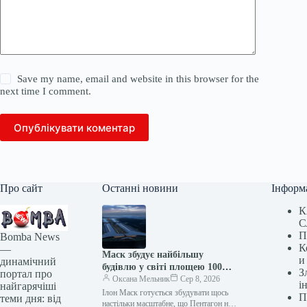
Save my name, email and website in this browser for the
next time I comment.
Опублікувати коментар
Про сайт
Останні новини
Інформ
К
С
П
Bomba News
К
—
Маск збудує найбільшу
и
динамічний
будівлю у світі площею 100
З
портал про
мільйонів квадратних футів
Оксана Мельник
Сер 8, 2026
і
найгарячіші
Ілон Маск готується збудувати щось
П
теми дня: від
настільки масштабне, що Пентагон на