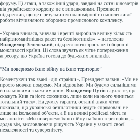
форуму. Ці атаки, а також інші удари, завдані на сотні кілометрів
від українського кордону, не є випадковими. Президент
підкреслив, що це є результатом планомірної та наполегливої
роботи вітчизняного оборонно-промислового комплексу.
«Україна вчилася, вивчала і врешті виробила велику кількість
найрізноманітніших ракет та безпілотників», – наголосив
Володимир Зеленський
, підкреслюючи зростаючі оборонні
можливості країни. Ці слова звучать як чітке попередження
агресору, що Україна готова до будь-яких викликів.
“Ми повернемо їхню війну на їхню територію”
Коментуючи так звані «діп-страйки», Президент заявив: «Ми не
просто мовчки помремо. Ми відповімо. Ми будемо сильнішими
й сильнішими з кожним днем.
Володимир Путін
слухає те, що
скажуть Київ та його союзники, лише коли на нього чиниться
тотальний тиск». На думку гаранта, останні атаки чітко
показали, що українські безпілотники будуть спрямовані не
лише на ізольовані об’єкти, а й на великі російські міста та
мегаполіси. «Ми повернемо їхню війну на їхню територію», –
додав він, висловлюючи рішучість України у захисті своєї
незалежності та суверенітету.