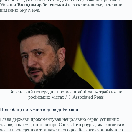
України
Володимир Зеленський
в ексклюзивному інтерв’ю
виданню Sky News.
Зеленський попередив про масштабні «діп-страйки» по
російських містах / © Associated Press
Подробиці потужної відповіді України
Глава держави прокоментував нещодавню серію успішних
ударів, зокрема, по території Санкт-Петербурга, які збіглися в
часі з проведенням там важливого російського економічного