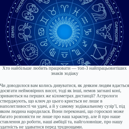
Хто найбільше любить працювати — топ-3 найпрацьовитіших
знаків зодіаку
Чи доводилося вам колись дивуватися, як деяким людям вдається
досягати неймовірних висот, тоді як інші, немов загнані коні,
зриваються на перших же кілометрах дистанції? Астрологи
стверджують, що ключ до цього криється не лише в
наполегливості чи удачі, а й у самому зодіакальному сузір’ї, під
яким людина народилася. Вони переконані, що гороскоп може
багато розповісти не лише про наш характер, але й про наше
ставлення до роботи, наші амбіції та, найголовніше, про нашу
здатність не здаватися перед труднощами.