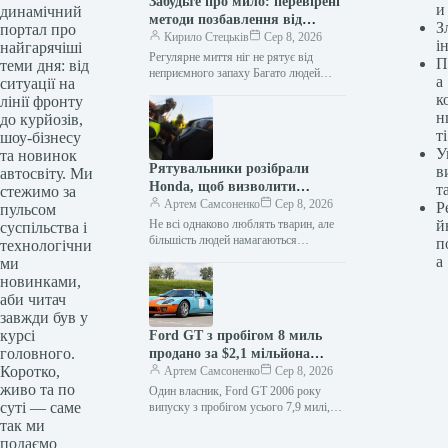
Забудьте про мило: перевірені
и
динамічний
методи позбавлення від
З
портал про
запаху ніг
Кирило Стецьків
Сер 8, 2026
і
найгарячіші
Регулярне миття ніг не рятує від
П
теми дня: від
неприємного запаху Багато людей
а
ситуації на
соромляться проблеми неприємного
к
лінії фронту
запаху ніг, вважаючи це ознакою
н
до курйозів,
поганої гігієни.…
ті
шоу-бізнесу
У
та новинок
Рятувальники розібрали
в
автосвіту. Ми
Honda, щоб визволити
т
стежимо за
кошеня з-під пункту видачі
Артем Самсоненко
Сер 8, 2026
Р
пульсом
замовлень
Не всі однаково люблять тварин, але
й
суспільства і
більшість людей намагаються
п
технологічни
допомогти, коли бачать, що хтось
а
ми
потрапив у біду. А що робити,…
новинками,
аби читач
завжди був у
курсі
Ford GT з пробігом 8 миль
головного.
продано за $2,1 мільйона
Коротко,
після дводенних торгів
Артем Самсоненко
Сер 8, 2026
живо та по
Один власник, Ford GT 2006 року
суті — саме
випуску з пробігом усього 7,9 милі,
потрапив на аукціон Bring a Trailer і
так ми
спричинив…
подаємо