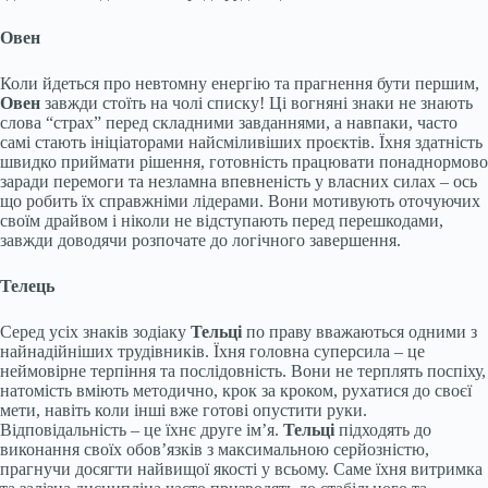
Овен
Коли йдеться про невтомну енергію та прагнення бути першим,
Овен
завжди стоїть на чолі списку! Ці вогняні знаки не знають
слова “страх” перед складними завданнями, а навпаки, часто
самі стають ініціаторами найсміливіших проєктів. Їхня здатність
швидко приймати рішення, готовність працювати понаднормово
заради перемоги та незламна впевненість у власних силах – ось
що робить їх справжніми лідерами. Вони мотивують оточуючих
своїм драйвом і ніколи не відступають перед перешкодами,
завжди доводячи розпочате до логічного завершення.
Телець
Серед усіх знаків зодіаку
Тельці
по праву вважаються одними з
найнадійніших трудівників. Їхня головна суперсила – це
неймовірне терпіння та послідовність. Вони не терплять поспіху,
натомість вміють методично, крок за кроком, рухатися до своєї
мети, навіть коли інші вже готові опустити руки.
Відповідальність – це їхнє друге ім’я.
Тельці
підходять до
виконання своїх обов’язків з максимальною серйозністю,
прагнучи досягти найвищої якості у всьому. Саме їхня витримка