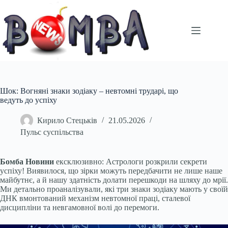
Перейти
до
вмісту
Шок: Вогняні знаки зодіаку – невтомні трударі, що
ведуть до успіху
Кирило Стецьків
21.05.2026
Пульс суспільства
Бомба Новини
ексклюзивно: Астрологи розкрили секрети
успіху! Виявилося, що зірки можуть передбачити не лише наше
майбутнє, а й нашу здатність долати перешкоди на шляху до мрії.
Ми детально проаналізували, які три знаки зодіаку мають у своїй
ДНК вмонтований механізм невтомної праці, сталевої
дисципліни та невгамовної волі до перемоги.