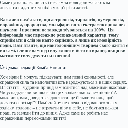
Саме ця наполегливість і незламна воля допомагають їм
досягати видатних успіхів у кар’єрі та житті.
Важливо пам’ятати, що астрологія, тарологія, нумерологія,
ворожіння, пророцтва, мольфарство та екстрасенсорика не є
науками, і прогнози не завжди збуваються на 100%. Ця
інформація має переважно розважальний характер, тому
сприймати її слід не надто серйозно, а лише як ймовірність
подій. Пам’ятайте, що найголовнішим творцем свого життя є
ви самі, і лише вам під силу змінити його на краще, якщо ви
матимете силу духу та натхнення!
💥 Думка редакції Бомба Новини:
Хоч зірки й можуть підказувати нам певні схильності, але
справжня сила та наполегливість народжуються в наших серцях.
Ця стаття – чудовий привід замислитися над власними якостями.
Чи успадкували ви щось від цих зодіакальних чемпіонів? А
можливо, вам доведеться докласти ще більше зусиль, щоб
досягти своєї мрії? Пам’ятайте: незалежно від вашого знаку
зодіаку, головне – не втрачати віру в себе, не боятися важкої
праці та завжди йти до кінця. Адже саме це робить нас
справжніми переможцями життя!