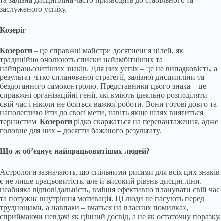
та залізна дисципліна часто призводять до стабільного та
заслуженого успіху.
Козеріг
Козероги
– це справжні майстри досягнення цілей, які
традиційно очолюють списки найамбітніших та
найпрацьовитіших знаків. Для них успіх – це не випадковість, а
результат чітко спланованої стратегії, залізної дисципліни та
бездоганного самоконтролю. Представники цього знака – це
справжні організаційні генії, які вміють ідеально розподіляти
свій час і ніколи не бояться важкої роботи. Вони готові довго та
наполегливо йти до своєї мети, навіть якщо шлях виявиться
тернистим.
Козероги
рідко скаржаться на перевантаження, адже
головне для них – досягти бажаного результату.
Що ж об’єднує найпрацьовитіших людей?
Астрологи зазначають, що спільними рисами для всіх цих знаків
є не лише працьовитість, але й високий рівень дисципліни,
неабияка відповідальність, вміння ефективно планувати свій час
та потужна внутрішня мотивація. Ці люди не пасують перед
труднощами, а навпаки – вчаться на власних помилках,
сприймаючи невдачі як цінний досвід, а не як остаточну поразку.