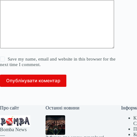
Save my name, email and website in this browser for the
next time I comment.
Опублікувати коментар
Про сайт
Останні новини
Інформ
К
С
П
Bomba News
К
—