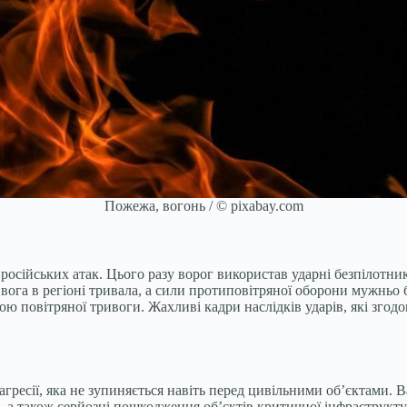
Пожежа, вогонь / © pixabay.com
ійських атак. Цього разу ворог використав ударні безпілотники,
ривога в регіоні тривала, а сили протиповітряної оборони мужнь
ою повітряної тривоги. Жахливі кадри наслідків ударів, які згод
агресії, яка не зупиняється навіть перед цивільними об’єктами. 
і, а також серйозні пошкодження об’єктів критичної інфраструкту