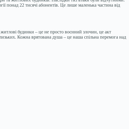
ії понад 22 тисячі абонентів. Це лише маленька частина від
у житлові будинки – це не просто воєнний злочин, це акт
 близьких. Кожна врятована душа – це наша спільна перемога над