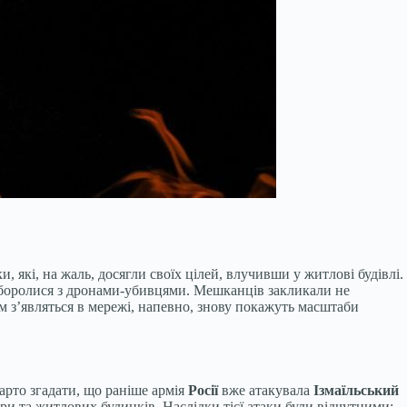
 які, на жаль, досягли своїх цілей, влучивши у житлові будівлі.
о боролися з дронами-убивцями. Мешканців закликали не
ом з’являться в мережі, напевно, знову покажуть масштаби
Варто згадати, що раніше армія
Росії
вже атакувала
Ізмаїльський
ри та житлових будинків. Наслідки тієї атаки були відчутними: