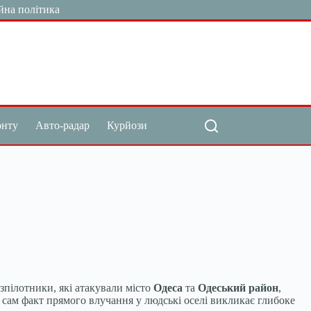
йна політика
онту
Авто-радар
Курйози
зпілотники, які атакували місто
Одеса
та
Одеський район
,
сам факт прямого влучання у людські оселі викликає глибоке