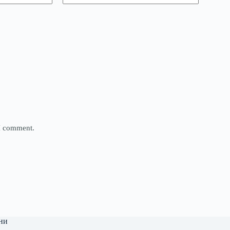
 I comment.
ни