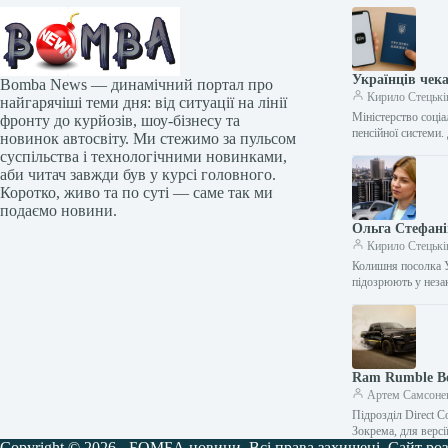
Українців чека
Bomba News — динамічний портал про
Кирило Стецькі
найгарячіші теми дня: від ситуації на лінії
Міністерство соціа
фронту до курйозів, шоу-бізнесу та
пенсійної системи
новинок автосвіту. Ми стежимо за пульсом
суспільства і технологічними новинками,
аби читач завжди був у курсі головного.
Коротко, живо та по суті — саме так ми
подаємо новини.
Ольга Стефані
Кирило Стецькі
Колишня посолка 
підозрюють у нез
Ram Rumble Be
Артем Самсоне
Підрозділ Direct C
Зокрема, для верс
Copyright © 2026 - БОМБА новини. Всі права захищені. Сайт роз