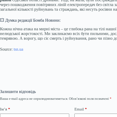
через пошкодження повітряних ліній електропередач без світла з
загальної кількості руйнувань та страждань, які несуть росіяни н
💥 Думка редакції Бомба Новини:
Кожна нічна атака на мирні міста – це глибока рана на тілі наш
нелюдської жорстокості. Ми закликаємо всіх бути пильними, досл
темрявою. А ворогу, що сіє смерть і руйнування, рано чи пізно д
Source:
tsn.ua
Залишити відповідь
Ваша e-mail адреса не оприлюднюватиметься.
Обов’язкові поля позначені
*
Ім’я
*
Email
*