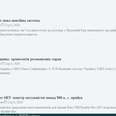
є нова пенсійна система
в
Сер 6, 2026
льної політики, сім’ї та єдності готує до розгляду у Верховній Раді законопроєкт про ре
. Документ планують винести…
шина: хронологія резонансних справ
в
Сер 6, 2026
України у США Ольга Стефанішина / © ТСН Колишню посолку України у США Ольгу 
аконному…
e SRT: монстр потужністю понад 900 к. с. прибув
нко
Сер 6, 2026
onnection представив пакет компонентів для пікапів Ram 1500 Rumble Bee 2027 модельно
ії Rumble Bee…
роблено в INFBusiness.