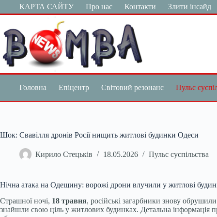
Перейти
КАРТА САЙТУ
Про нас
Контакти
Злити інсайд
до
вмісту
Головна
Епіцентр
Світовий резонанс
Пульс суспі
Шок: Свавілля дронів Росії нищить житлові будинки Одеси
Кирило Стецьків
18.05.2026
Пульс суспільства
Нічна атака на Одещину: ворожі дрони влучили у житлові буди
Страшної ночі,
18 травня
, російські загарбники знову обрушил
знайшли свою ціль у житлових будинках. Детальна інформація пр