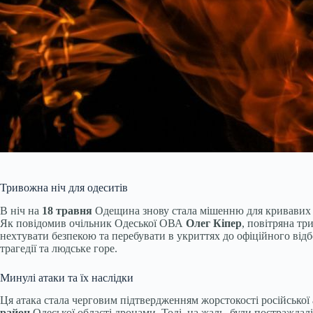
Тривожна ніч для одеситів
В ніч на
18 травня
Одещина знову стала мішенню для кривавих рос
Як повідомив очільник Одеської ОВА
Олег Кіпер
, повітряна т
нехтувати безпекою та перебувати в укриттях до офіційного відб
трагедії та людське горе.
Минулі атаки та їх наслідки
Ця атака стала черговим підтвердженням жорстокості російської 
район
Одеської області дронами. Тоді, на жаль, були постраждал