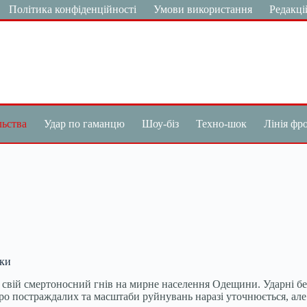
Політика конфіденційності
Умови використання
Редакці
льства
Удар по гаманцю
Шоу-біз
Техно-шок
Лінія фр
нки
и свій смертоносний гнів на мирне населення Одещини. Ударні бе
о постраждалих та масштаби руйнувань наразі уточнюється, але 