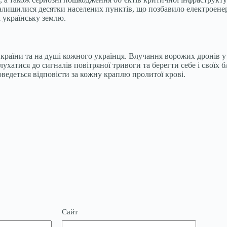
алишилися десятки населених пунктів, що позбавило електроенерг
а українську землю.
ої країни та на душі кожного українця. Влучання ворожих дронів 
ухатися до сигналів повітряної тривоги та берегти себе і своїх
оведеться відповісти за кожну краплю пролитої крові.
Сайт