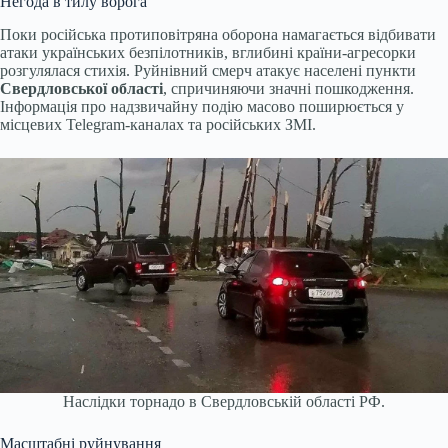
Негода в тилу ворога
Поки російська протиповітряна оборона намагається відбивати
атаки українських безпілотників, вглибині країни-агресорки
розгулялася стихія. Руйнівний смерч атакує населені пункти
Свердловської області
, спричиняючи значні пошкодження.
Інформація про надзвичайну подію масово поширюється у
місцевих Telegram-каналах та російських ЗМІ.
Наслідки торнадо в Свердловській області РФ.
Масштабні руйнування