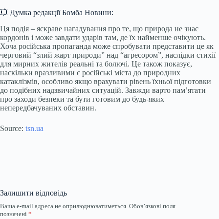
💥 Думка редакції Бомба Новини:
Ця подія – яскраве нагадування про те, що природа не знає
кордонів і може завдати ударів там, де їх найменше очікують.
Хоча російська пропаганда може спробувати представити це як
черговий “злий жарт природи” над “агресором”, наслідки стихії
для мирних жителів реальні та болючі. Це також показує,
наскільки вразливими є російські міста до природних
катаклізмів, особливо якщо врахувати рівень їхньої підготовки
до подібних надзвичайних ситуацій. Завжди варто пам’ятати
про заходи безпеки та бути готовим до будь-яких
непередбачуваних обставин.
Source:
tsn.ua
Залишити відповідь
Ваша e-mail адреса не оприлюднюватиметься.
Обов’язкові поля
позначені
*