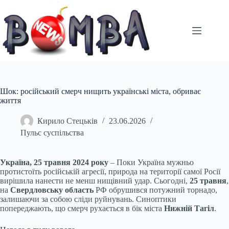
Перейти
до
вмісту
Шок: російський смерч нищить українські міста, обриває
життя
Кирило Стецьків
23.06.2026
Пульс суспільства
Україна, 25 травня 2024 року
– Поки Україна мужньо
протистоїть російській агресії, природа на території самої Росії
вирішила нанести не менш нищівний удар. Сьогодні,
25 травня
,
на
Свердловську область
РФ обрушився потужний торнадо,
залишаючи за собою сліди руйнувань. Синоптики
попереджають, що смерч рухається в бік міста
Нижній Тагіл
.