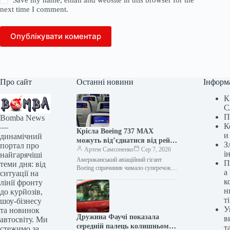
next time I comment.
Опублікувати коментар
Про сайт
Останні новини
Інформ
К
С
П
Bomba News
К
—
Крісла Boeing 737 MAX
и
динамічний
можуть від’єднатися від рейок
З
портал про
під час сильної турбулентності
Артем Самсоненко
Сер 7, 2026
і
найгарячіші
Американський авіаційний гігант
П
теми дня: від
Boeing спричинив чимало суперечок за
а
ситуації на
останні кілька років: від відриву
к
лінії фронту
заглушки дверей на літаку 737 Max
н
до курйозів,
у…
ті
шоу-бізнесу
У
та новинок
Дружина Фаучі показала
в
автосвіту. Ми
середній палець колишньому
т
стежимо за