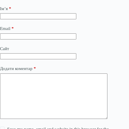
Ім’я
*
Email
*
Сайт
Додати коментар
*
Save my name, email and website in this browser for the