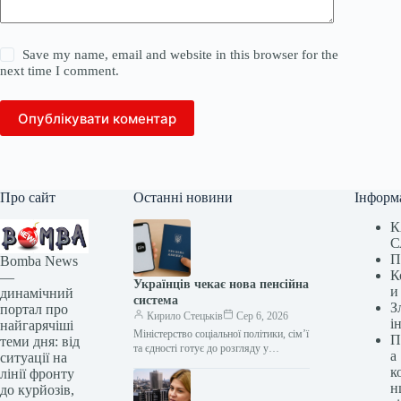
Save my name, email and website in this browser for the
next time I comment.
Опублікувати коментар
Про сайт
Останні новини
Інформ
К
С
П
Bomba News
К
—
Українців чекає нова пенсійна
и
динамічний
система
З
портал про
Кирило Стецьків
Сер 6, 2026
і
найгарячіші
Міністерство соціальної політики, сім’ї
П
теми дня: від
та єдності готує до розгляду у
а
ситуації на
Верховній Раді законопроєкт про
к
лінії фронту
реформу пенсійної системи. Документ
н
до курйозів,
планують винести…