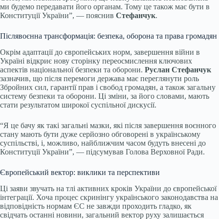
ми будемо передавати його органам. Тому це також має бути в
Конституції України”, — пояснив
Стефанчук
.
Післявоєнна трансформація: безпека, оборона та права громадян
Окрім адаптації до європейських норм, завершення війни в
Україні відкриє нову сторінку переосмислення ключових
аспектів національної безпеки та оборони.
Руслан Стефанчук
зазначив, що після перемоги держава має переглянути роль
Збройних сил, гарантії прав і свобод громадян, а також загальну
систему безпеки та оборони. Ці зміни, за його словами, мають
стати результатом широкої суспільної дискусії.
“Я це бачу як такі загальні мазки, які після завершення воєнного
стану мають бути дуже серйозно обговорені в українському
суспільстві, і, можливо, найближчим часом будуть внесені до
Конституції України”, — підсумував Голова Верховної Ради.
Європейський вектор: виклики та перспективи
Ці заяви звучать на тлі активних кроків України до європейської
інтеграції. Хоча процес скринінгу українського законодавства на
відповідність нормам ЄС не завжди проходить гладко, як
свідчать останні новини, загальний вектор руху залишається