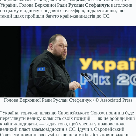
України. Голова Верховної Ради
Руслан Стефанчук
наголосив
на цьому в одному з недавніх телеефірів, підкресливши, що
такий шлях пройшли багато країн-кандидатів до ЄС.
Голова Верховної Ради Руслан Стефанчук / © Associated Press
“Україна, торуючи шлях до Європейського Союзу, повинна буде
переглянути велику кількість своїх позицій — як це робили інші
країни-кандидати, — задля того, щоб увести у правове поле
великий пласт взаємовідносин з ЄС. Ідучи в Європейський
Союз, ми повинні зрозуміти, що певну кількість повноважень