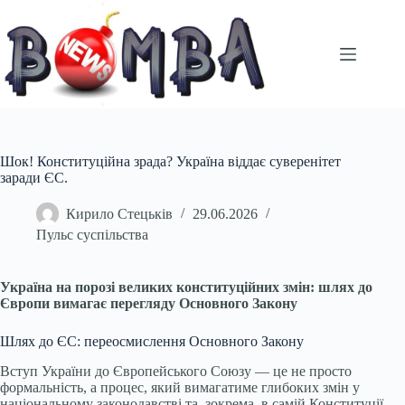
Перейти
до
вмісту
Шок! Конституційна зрада? Україна віддає суверенітет
заради ЄС.
Кирило Стецьків
29.06.2026
Пульс суспільства
Україна на порозі великих конституційних змін: шлях до
Європи вимагає перегляду Основного Закону
Шлях до ЄС: переосмислення Основного Закону
Вступ України до Європейського Союзу — це не просто
формальність, а процес, який вимагатиме глибоких змін у
національному законодавстві та, зокрема, в самій Конституції