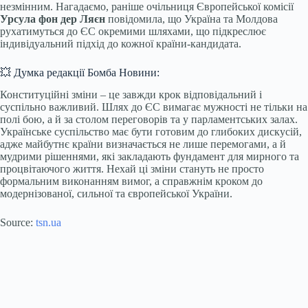
незмінним. Нагадаємо, раніше очільниця Європейської комісії
Урсула фон дер Ляєн
повідомила, що Україна та Молдова
рухатимуться до ЄС окремими шляхами, що підкреслює
індивідуальний підхід до кожної країни-кандидата.
💥 Думка редакції Бомба Новини:
Конституційні зміни – це завжди крок відповідальний і
суспільно важливий. Шлях до ЄС вимагає мужності не тільки на
полі бою, а й за столом переговорів та у парламентських залах.
Українське суспільство має бути готовим до глибоких дискусій,
адже майбутнє країни визначається не лише перемогами, а й
мудрими рішеннями, які закладають фундамент для мирного та
процвітаючого життя. Нехай ці зміни стануть не просто
формальним виконанням вимог, а справжнім кроком до
модернізованої, сильної та європейської України.
Source:
tsn.ua