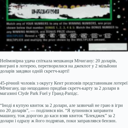
Неймовірна удача спіткала мешканця Мічигану: 20 доларів,
виграні в лотерею, перетворилися на джекпот у 2 мільйони
доларів завдяки одній скретч-карті!
45-річний чоловік з округу Кент розповів представникам лотереї
Мічигану, що нещодавно придбав скретч-карту за 2 долари в
магазині Clyde Park Fuel у Гранд-Рапідс.
“Іноді я купую квиток за 2 долари, але зазвичай не граю в ігри
по 20 доларів”, — поділився він. “Я зупинився заправити
машину, тож дорогою до каси взяв квиток “Блекджек” за 2
долари і одразу ж його подряпав, поки заправлявся бензин.