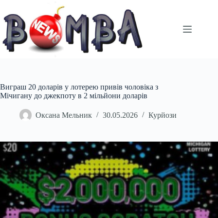
Перейти
до
вмісту
Виграш 20 доларів у лотерею привів чоловіка з
Мічигану до джекпоту в 2 мільйони доларів
Оксана Мельник
30.05.2026
Курйози