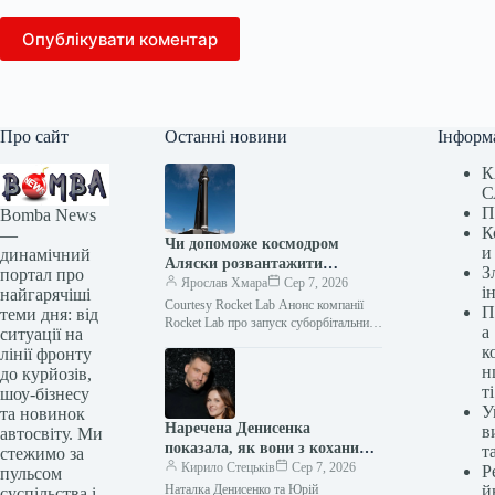
Опублікувати коментар
Про сайт
Останні новини
Інформ
К
С
П
Bomba News
К
—
Чи допоможе космодром
и
динамічний
Аляски розвантажити
З
портал про
запусків Пентагону?
Ярослав Хмара
Сер 7, 2026
і
найгарячіші
Courtesy Rocket Lab Анонс компанії
П
теми дня: від
Rocket Lab про запуск суборбітальних
а
ситуації на
ракет з Аляски може стати новою,
к
лінії фронту
вкрай необхідною опцією для…
н
до курйозів,
ті
шоу-бізнесу
У
та новинок
Наречена Денисенка
в
автосвіту. Ми
показала, як вони з коханим
т
стежимо за
оформлюють стосунки
Кирило Стецьків
Сер 7, 2026
Р
пульсом
Наталка Денисенко та Юрій
й
суспільства і