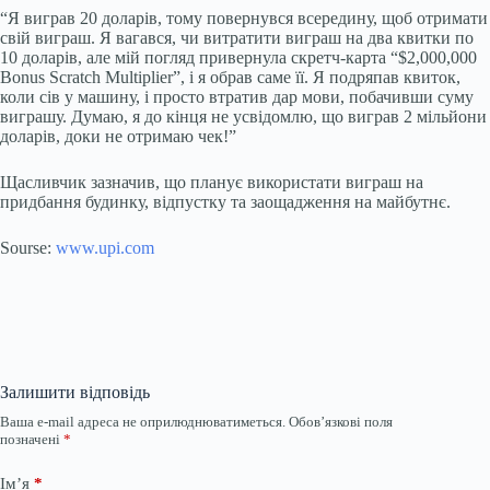
“Я виграв 20 доларів, тому повернувся всередину, щоб отримати
свій виграш. Я вагався, чи витратити виграш на два квитки по
10 доларів, але мій погляд привернула скретч-карта “$2,000,000
Bonus Scratch Multiplier”, і я обрав саме її. Я подряпав квиток,
коли сів у машину, і просто втратив дар мови, побачивши суму
виграшу. Думаю, я до кінця не усвідомлю, що виграв 2 мільйони
доларів, доки не отримаю чек!”
Щасливчик зазначив, що планує використати виграш на
придбання будинку, відпустку та заощадження на майбутнє.
Sourse:
www.upi.com
Залишити відповідь
Ваша e-mail адреса не оприлюднюватиметься.
Обов’язкові поля
позначені
*
Ім’я
*