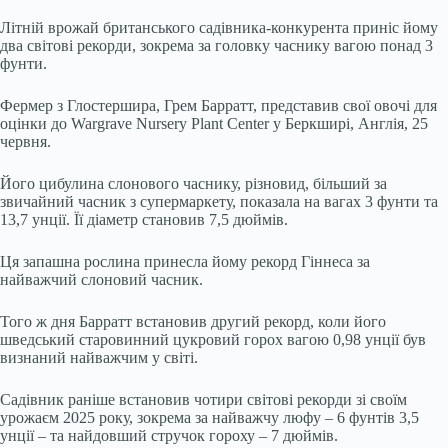
Літній врожай британського садівника-конкурента приніс йому
два світові рекорди, зокрема за головку часнику вагою понад 3
фунти.
Фермер з Глостершира, Грем Барратт, представив свої овочі для
оцінки до Wargrave Nursery Plant Center у Беркширі, Англія, 25
червня.
Його цибулина слонового часнику, різновид, більший за
звичайний часник з супермаркету, показала на вагах 3 фунти та
13,7 унції. Її діаметр становив 7,5 дюймів.
Ця запашна рослина принесла йому рекорд Гіннеса за
найважчий слоновий часник.
Того ж дня Барратт встановив другий рекорд, коли його
шведський старовинний цукровий горох вагою 0,98 унції був
визнаний найважчим у світі.
Садівник раніше встановив чотири світові рекорди зі своїм
урожаєм 2025 року, зокрема за найважчу люфу – 6 фунтів 3,5
унції – та найдовший стручок гороху – 7 дюймів.