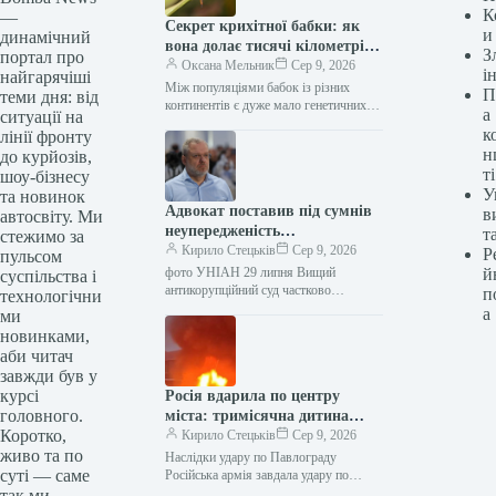
К
—
Секрет крихітної бабки: як
и
динамічний
вона долає тисячі кілометрів
З
портал про
над океаном
Оксана Мельник
Сер 9, 2026
і
найгарячіші
Між популяціями бабок із різних
П
теми дня: від
континентів є дуже мало генетичних
а
ситуації на
відмінностей / фото wikipedia.org
к
лінії фронту
Науковці з’ясували, що бабка руда
н
до курйозів,
мандрівниця…
ті
шоу-бізнесу
У
та новинок
Адвокат поставив під сумнів
в
автосвіту. Ми
неупередженість
т
стежимо за
антикорупційної системи у
Кирило Стецьків
Сер 9, 2026
Р
пульсом
справі Галущенка
фото УНІАН 29 липня Вищий
й
суспільства і
антикорупційний суд частково
п
технологічни
задовольнив клопотання сторони
а
ми
обвинувачення та продовжив строк
новинками,
досудового розслідування у справі
аби читач
ексміністра…
завжди був у
курсі
Росія вдарила по центру
головного.
міста: тримісячна дитина
Коротко,
серед поранених
Кирило Стецьків
Сер 9, 2026
живо та по
Наслідки удару по Павлограду
суті — саме
Російська армія завдала удару по
Павлограду на Дніпропетровщині.
так ми