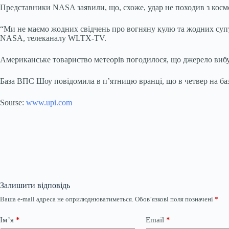
Представники NASA заявили, що, схоже, удар не походив з косм
“Ми не маємо жодних свідчень про вогняну кулю та жодних супут
NASA, телеканалу WLTX-TV.
Американське товариство метеорів погодилося, що джерело вибух
База ВПС Шоу повідомила в п’ятницю вранці, що в четвер на баз
Sourse:
www.upi.com
Залишити відповідь
Ваша e-mail адреса не оприлюднюватиметься.
Обов’язкові поля позначені
*
Ім’я
*
Email
*