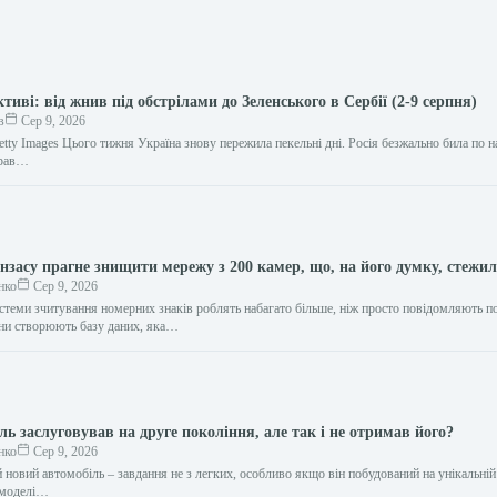
ктиві: від жнив під обстрілами до Зеленського в Сербії (2-9 серпня)
в
Сер 9, 2026
tty Images Цього тижня Україна знову пережила пекельні дні. Росія безжально била по 
брав…
засу прагне знищити мережу з 200 камер, що, на його думку, стежил
нко
Сер 9, 2026
стеми зчитування номерних знаків роблять набагато більше, ніж просто повідомляють п
они створюють базу даних, яка…
ь заслуговував на друге покоління, але так і не отримав його?
нко
Сер 9, 2026
 новий автомобіль – завдання не з легких, особливо якщо він побудований на унікальній
 моделі…