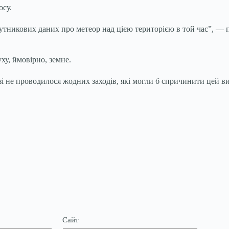
осу.
никових даних про метеор над цією територією в той час”, — по
у, ймовірно, земне.
і не проводилося жодних заходів, які могли б спричинити цей ви
Сайт