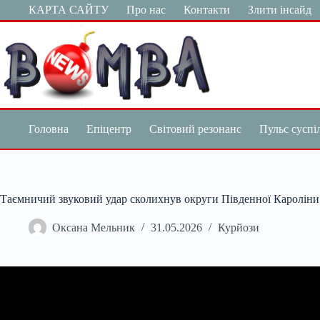
Перейти
КАРТА САЙТУ
Про нас
Контакти
Злити інсайд
до
вмісту
Головна
Епіцентр
Світовий резонанс
Пульс суспі
Таємничий звуковий удар сколихнув округи Південної Кароліни:
Оксана Мельник
31.05.2026
Курйози