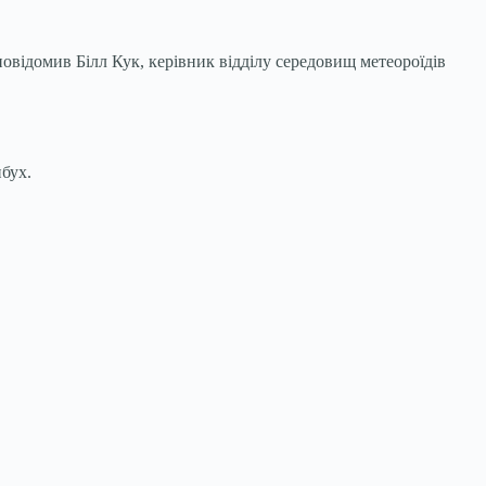
відомив Білл Кук, керівник відділу середовищ метеороїдів
бух.