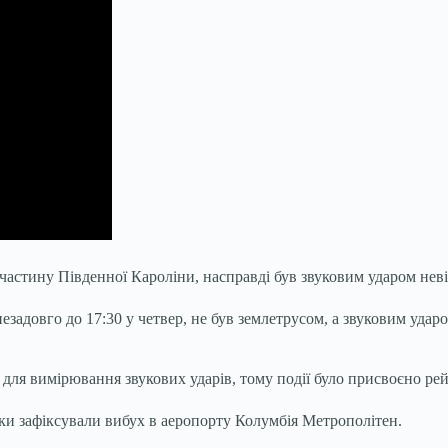
частину Південної Кароліни, насправді був звуковим ударом нев
задовго до 17:30 у четвер, не був землетрусом, а звуковим удар
 для вимірювання звукових ударів, тому події було присвоєно рей
ки зафіксували вибух в аеропорту Колумбія Метрополітен.