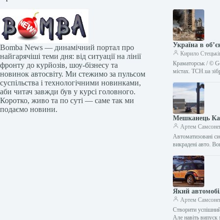
Україна в об’є
Bomba News — динамічний портал про
Кирило Стецькі
найгарячіші теми дня: від ситуації на лінії
Краматорськ / © Ge
фронту до курйозів, шоу-бізнесу та
містах. ТСН.ua зі
новинок автосвіту. Ми стежимо за пульсом
суспільства і технологічними новинками,
аби читач завжди був у курсі головного.
Коротко, живо та по суті — саме так ми
подаємо новини.
Мешканець Кан
Артем Самсоне
Автоматизовані си
викрадені авто. В
Який автомобіл
Артем Самсоне
Створити успішний
Але навіть випуск