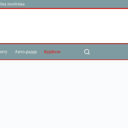
йна політика
онту
Авто-радар
Курйози