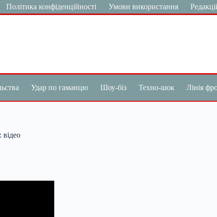
Політика конфіденційності
Умови використання
Редакці
льства
Удар по гаманцю
Шоу-біз
Техно-шок
Лінія фр
 відео