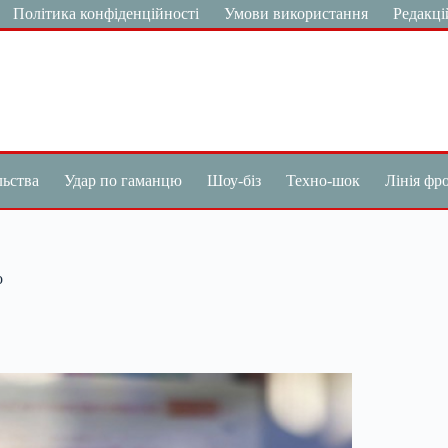
Політика конфіденційності
Умови використання
Редакці
льства
Удар по гаманцю
Шоу-біз
Техно-шок
Лінія фр
о