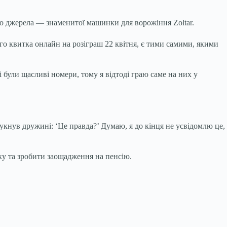
ого джерела — знаменитої машинки для ворожіння Zoltar.
вого квитка онлайн на розіграш 22 квітня, є тими самими, якими
 були щасливі номери, тому я відтоді граю саме на них у
 гукнув дружині: ‘Це правда?’ Думаю, я до кінця не усвідомлю це,
ку та зробити заощадження на пенсію.