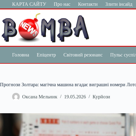
Перейти
КАРТА САЙТУ
Про нас
Контакти
Злити інсайд
до
вмісту
Головна
Епіцентр
Світовий резонанс
Пульс суспі
Прогнози Золтара: магічна машина вгадає виграшні номери Лот
Оксана Мельник
19.05.2026
Курйози