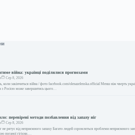
ни
атиме війна: українці поділилися прогнозами
в
Сер 8, 2026
ь, коли закінчиться війна / фото facebook.com/olenazelenska.official Менш ніж чверть укра
а з Росією може завершитись цього…
ило: перевірені методи позбавлення від запаху ніг
в
Сер 8, 2026
іг не рятує від неприємного запаху Багато людей соромляться проблеми неприємного запа
ою поганої гігієни.…