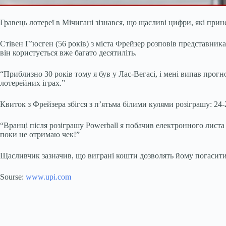
Гравець лотереї в Мічигані зізнався, що щасливі цифри, які при
Стівен Г’юсген (56 років) з міста Фрейзер розповів представника
він користується вже багато десятиліть.
“Приблизно 30 років тому я був у Лас-Вегасі, і мені випав прогн
лотерейних іграх.”
Квиток з Фрейзера збігся з п’ятьма білими кулями розіграшу: 24-
“Вранці після розіграшу Powerball я побачив електронного листа в
поки не отримаю чек!”
Щасливчик зазначив, що виграні кошти дозволять йому погасити 
Sourse:
www.upi.com