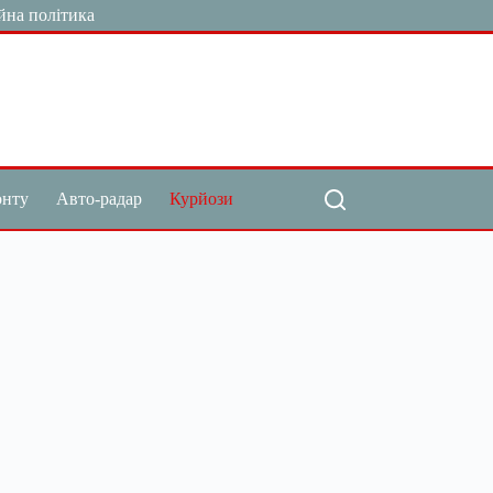
йна політика
онту
Авто-радар
Курйози