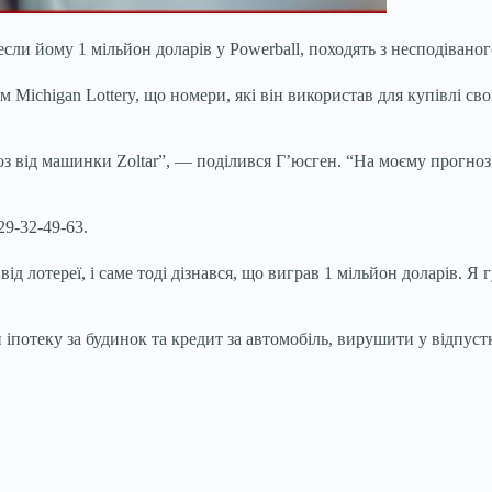
несли йому 1 мільйон доларів у Powerball, походять з несподіван
м Michigan Lottery, що номери, які він використав для купівлі с
оз від машинки Zoltar”, — поділився Г’юсген. “На моєму прогнозі
29-32-49-63.
ід лотереї, і саме тоді дізнався, що виграв 1 мільйон доларів. Я
іпотеку за будинок та кредит за автомобіль, вирушити у відпуст