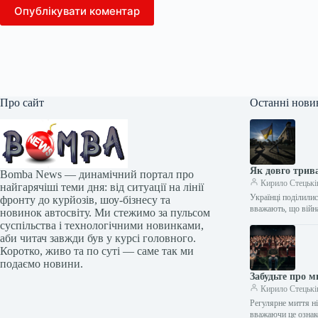
Опублікувати коментар
Про сайт
Останні нови
Як довго трив
Bomba News — динамічний портал про
Кирило Стецькі
найгарячіші теми дня: від ситуації на лінії
Українці поділилис
фронту до курйозів, шоу-бізнесу та
вважають, що війн
новинок автосвіту. Ми стежимо за пульсом
суспільства і технологічними новинками,
аби читач завжди був у курсі головного.
Коротко, живо та по суті — саме так ми
подаємо новини.
Забудьте про м
Кирило Стецькі
Регулярне миття н
вважаючи це ознак