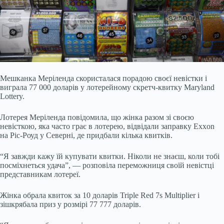
Мешканка Меріленда скористалася порадою своєї невістки і
виграла 77 000 доларів у лотерейному скретч-квитку Maryland
Lottery.
Лотерея Меріленда повідомила, що жінка разом зі своєю
невісткою, яка часто грає в лотерею, відвідали заправку Exxon
на Ріс-Роуд у Северні, де придбали кілька квитків.
“Я завжди кажу їй купувати квитки. Ніколи не знаєш, коли тобі
посміхнеться удача”, — розповіла переможниця своїй невістці
представникам лотереї.
Жінка обрала квиток за 10 доларів Triple Red 7s Multiplier і
зішкрябала приз у розмірі 77 777 доларів.