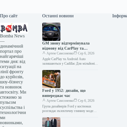
Про сайт
Останні новини
Інформ
Bomba News
—
GM знову відтермінувала
динамічний
відмову від CarPlay та
портал про
Android Auto
Артем Самсоненко
Сер 6, 2026
найгарячіші
Apple CarPlay та Android Auto
теми дня: від
залишаються у Cadillac Для мільйонів
ситуації на
автовласників Apple CarPlay та
лінії фронту
Android Auto стали невід’ємною
до курйозів,
частиною щоденного…
шоу-бізнесу
та новинок
Ford у 1952: дизайн, що
автосвіту. Ми
випереджає час
стежимо за
Артем Самсоненко
Сер 6, 2026
пульсом
Група дизайнерів Ford у костюмах
суспільства і
розглядає еклектичну глиняну модель
технологічни
одного зі своїх проектів, виставлену в
ми
їхній студії. Машина часу 16…
новинками,