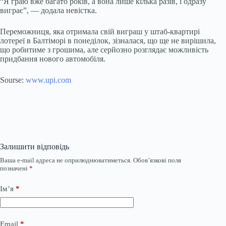
“Я граю вже багато років, а вона лише кілька разів, і одразу
виграє”, — додала невістка.
Переможниця, яка отримала свій виграш у штаб-квартирі
лотереї в Балтіморі в понеділок, зізналася, що ще не вирішила,
що робитиме з грошима, але серйозно розглядає можливість
придбання нового автомобіля.
Sourse:
www.upi.com
Залишити відповідь
Ваша e-mail адреса не оприлюднюватиметься.
Обов’язкові поля
позначені
*
Ім’я
*
Email
*