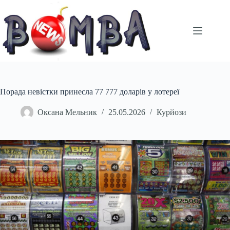
Перейти
до
вмісту
Порада невістки принесла 77 777 доларів у лотереї
Оксана Мельник
25.05.2026
Курйози